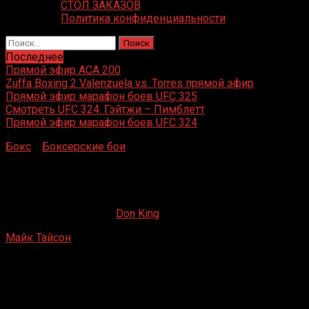
СТОЛ ЗАКАЗОВ
Политика конфиденциальности
Найти:
Последнее
Прямой эфир ACA 200
Zuffa Boxing 2 Valenzuela vs. Torres прямой эфир
Прямой эфир марафон боев UFC 325
Смотреть UFC 324: Гэйтжи – Пимблетт
Прямой эфир марафон боев UFC 324
Бокс
»
Боксерские бои
»
Майк Тайсон – Джулиус
Фрэнсис
Майк Тайсон – Джулиус Фрэнсис
07.04.2019
23.10.2019
Don King
Майк Тайсон
– Джулиус Фрэнсис
M.E.N. Arena, Манчестер, Ланкашир, Великобритания
29 января 2000