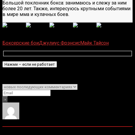
Большой поклонник бокса: занимаюсь и слежу за ним
более 20 лет. Также, интересуюсь крупными событиями
в мире мма и кулачных боев.
(
1
оценок, среднее:
5,00
из 5)
Загрузка...
Боксерские бои
Джулиус Фрэнсис
Майк Тайсон
Подписаться
Уведомить о
0
комментариев
Старые