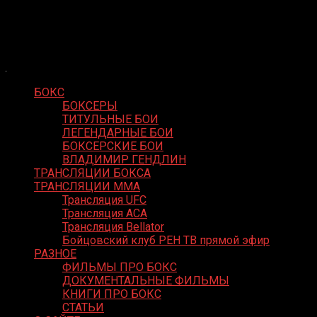
Skip
Boxing Video
to
Вернем боксу былое величие
content
БОКС
БОКСЕРЫ
ТИТУЛЬНЫЕ БОИ
ЛЕГЕНДАРНЫЕ БОИ
БОКСЕРСКИЕ БОИ
ВЛАДИМИР ГЕНДЛИН
ТРАНСЛЯЦИИ БОКСА
ТРАНСЛЯЦИИ MMA
Трансляция UFC
Трансляция ACA
Трансляция Bellator
Бойцовский клуб РЕН ТВ прямой эфир
РАЗНОЕ
ФИЛЬМЫ ПРО БОКС
ДОКУМЕНТАЛЬНЫЕ ФИЛЬМЫ
КНИГИ ПРО БОКС
СТАТЬИ