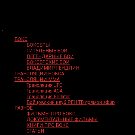
Skip
Boxing Video
to
Вернем боксу былое величие
content
БОКС
БОКСЕРЫ
ТИТУЛЬНЫЕ БОИ
ЛЕГЕНДАРНЫЕ БОИ
БОКСЕРСКИЕ БОИ
ВЛАДИМИР ГЕНДЛИН
ТРАНСЛЯЦИИ БОКСА
ТРАНСЛЯЦИИ MMA
Трансляция UFC
Трансляция ACA
Трансляция Bellator
Бойцовский клуб РЕН ТВ прямой эфир
РАЗНОЕ
ФИЛЬМЫ ПРО БОКС
ДОКУМЕНТАЛЬНЫЕ ФИЛЬМЫ
КНИГИ ПРО БОКС
СТАТЬИ