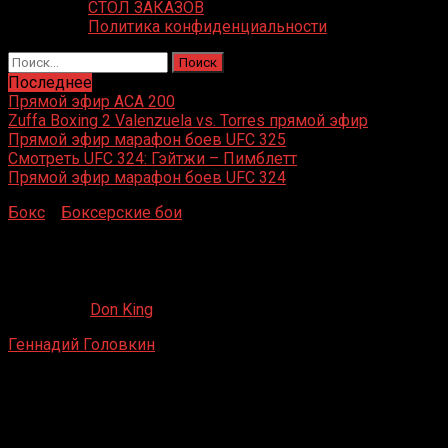
СТОЛ ЗАКАЗОВ
Политика конфиденциальности
Найти:
Последнее
Прямой эфир ACA 200
Zuffa Boxing 2 Valenzuela vs. Torres прямой эфир
Прямой эфир марафон боев UFC 325
Смотреть UFC 324: Гэйтжи – Пимблетт
Прямой эфир марафон боев UFC 324
Бокс
»
Боксерские бои
»
Геннадий Головкин – Нобухиро
Исида
Геннадий Головкин – Нобухиро Исида
18.05.2019
Don King
Геннадий Головкин
– Нобухиро Исида
Chapiteau de Fontvieille, Монте-Карло, Монако
30 марта 2013