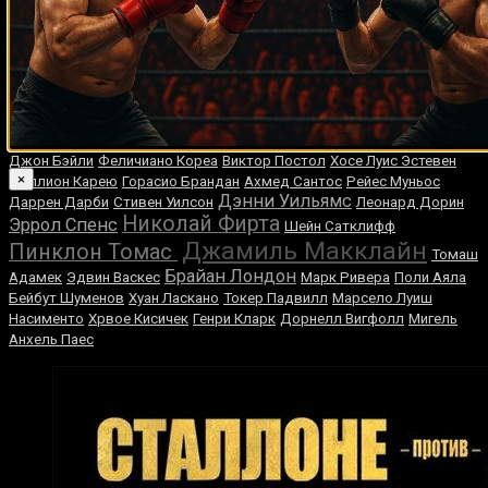
Случайные боксеры
Чейз Хупер
Хорхе Ариэль Гарсия
Трой Вейда
Стив Литтл
Майкл Раш
Томми
Камил Шеремета
Гектор Арройо
Моррисон
Джозеф Джойс
Ли Рамадж
Кирк Джонсон
Ричард
Дерек Чисора
Холл
Хорхе Линарес
Ричард Мэйсон
Джон Бэйли
Феличиано Кореа
Виктор Постол
Хосе Луис Эстевен
×
Диллион Карею
Горасио Брандан
Ахмед Сантос
Рейес Муньос
Дэнни Уильямс
Даррен Дарби
Стивен Уилсон
Леонард Дорин
Николай Фирта
Эррол Спенс
Шейн Сатклифф
Джамиль Макклайн
Пинклон Томас
Томаш
Брайан Лондон
Адамек
Эдвин Васкес
Марк Ривера
Поли Аяла
Бейбут Шуменов
Хуан Ласкано
Токер Падвилл
Марсело Луиш
Насименто
Хрвое Кисичек
Генри Кларк
Дорнелл Вигфолл
Мигель
Анхель Паес