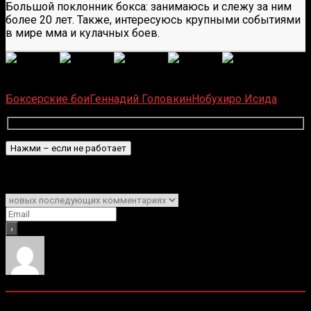
Большой поклонник бокса: занимаюсь и слежу за ним
более 20 лет. Также, интересуюсь крупными событиями
в мире мма и кулачных боев.
(Пока оценок нет)
Загрузка...
Боксерские бои
Геннадий Головкин
Нобухиро Исида
Подписаться
Уведомить о
0
комментариев
Старые