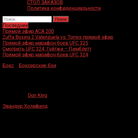
СТОЛ ЗАКАЗОВ
Политика конфиденциальности
Найти:
Последнее
Прямой эфир ACA 200
Zuffa Boxing 2 Valenzuela vs. Torres прямой эфир
Прямой эфир марафон боев UFC 325
Смотреть UFC 324: Гэйтжи – Пимблетт
Прямой эфир марафон боев UFC 324
Бокс
»
Боксерские бои
»
Эвандер Холифилд – Султан
Ибрагимов
Эвандер Холифилд – Султан Ибрагимов
25.08.2019
Don King
Эвандер Холифилд
– Султан Ибрагимов
Мегаспорт, Москва, Россия
13 октября 2007