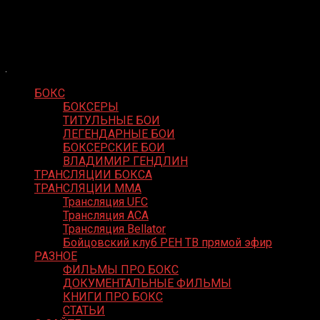
Skip
Boxing Video
to
Вернем боксу былое величие
content
БОКС
БОКСЕРЫ
ТИТУЛЬНЫЕ БОИ
ЛЕГЕНДАРНЫЕ БОИ
БОКСЕРСКИЕ БОИ
ВЛАДИМИР ГЕНДЛИН
ТРАНСЛЯЦИИ БОКСА
ТРАНСЛЯЦИИ MMA
Трансляция UFC
Трансляция ACA
Трансляция Bellator
Бойцовский клуб РЕН ТВ прямой эфир
РАЗНОЕ
ФИЛЬМЫ ПРО БОКС
ДОКУМЕНТАЛЬНЫЕ ФИЛЬМЫ
КНИГИ ПРО БОКС
СТАТЬИ