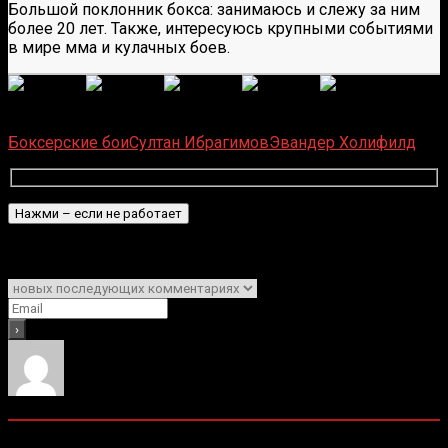
Большой поклонник бокса: занимаюсь и слежу за ним
более 20 лет. Также, интересуюсь крупными событиями
в мире мма и кулачных боев.
(
1 496
оценок, среднее:
5,00
из 5)
Загрузка...
Боксерские бои
Султан Ибрагимов
Эвандер Холифилд
Подписаться
Уведомить о
0
комментариев
Старые