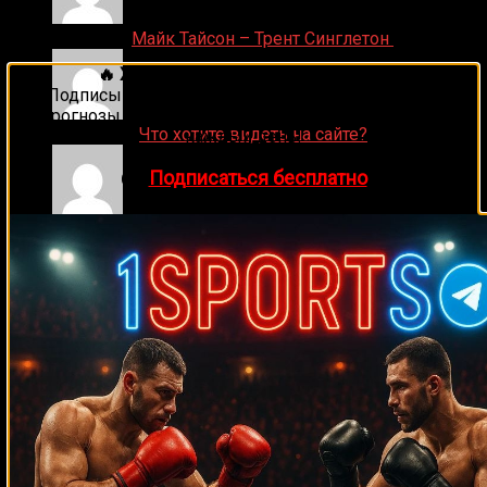
Денис on
Майк Тайсон – Трент Синглетон
🔥 Хочешь зарабатывать на спорте?
Подписывайся на наш Telegram-канал
1Sports
—
прогнозы на единоборства и другие виды спорта
ДЕНИС on
Что хотите видеть на сайте?
каждый день!
👉
Подписаться бесплатно
Денис on
Рой Джонс-младший
Ляяляляляояо on
Смотреть UFC 324: Гэйтжи –
Пимблетт
Medik on
Смотреть UFC 322 Делла Маддалена –
Махачев