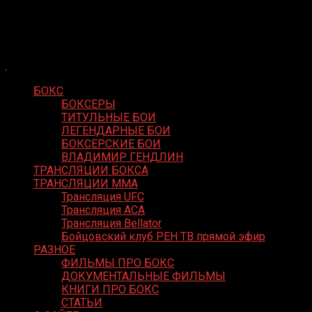
Skip
Boxing Video
to
Вернем боксу былое величие
content
БОКС
БОКСЕРЫ
ТИТУЛЬНЫЕ БОИ
ЛЕГЕНДАРНЫЕ БОИ
БОКСЕРСКИЕ БОИ
ВЛАДИМИР ГЕНДЛИН
ТРАНСЛЯЦИИ БОКСА
ТРАНСЛЯЦИИ MMA
Трансляция UFC
Трансляция ACA
Трансляция Bellator
Бойцовский клуб РЕН ТВ прямой эфир
РАЗНОЕ
ФИЛЬМЫ ПРО БОКС
ДОКУМЕНТАЛЬНЫЕ ФИЛЬМЫ
КНИГИ ПРО БОКС
СТАТЬИ