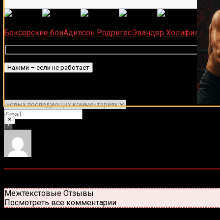
(
1 496
Загрузка...
Боксерские бои
Адилсон Родригес
Эвандер Холифилд
Подписаться
Уведомить о
×
0
комментариев
Старые
Новые
Популярные
Межтекстовые Отзывы
Посмотреть все комментарии