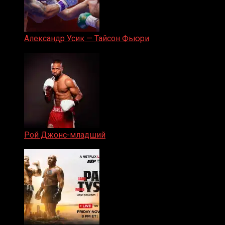
Александр Усик — Тайсон Фьюри
19.05.2024
Рой Джонс-младший
25.04.2019