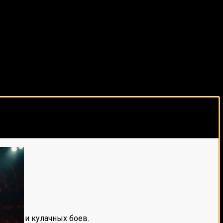
виды спорта каждый день!
е мма и кулачных боев.