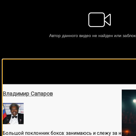
Подписывайся на наш Tel
Владимир Сапаров
Большой поклонник бокса: занимаюсь и слежу за ним бол