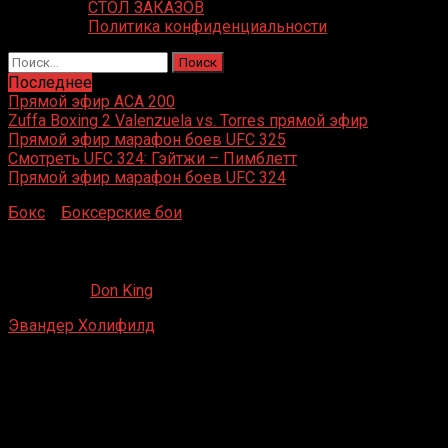
СТОЛ ЗАКАЗОВ
Политика конфиденциальности
Найти:
Последнее
Прямой эфир ACA 200
Zuffa Boxing 2 Valenzuela vs. Torres прямой эфир
Прямой эфир марафон боев UFC 325
Смотреть UFC 324: Гэйтжи – Пимблетт
Прямой эфир марафон боев UFC 324
Бокс
»
Боксерские бои
»
Эвандер Холифилд – Адилсон Р
Эвандер Холифилд – Адилсон Родригес
22.08.2019
Don King
Эвандер Холифилд
– Адилсон Родригес
Caesars Tahoe, Outdoor Arena, Стейтлайн, Невада, США
15 июля 1989