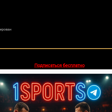
🔥 Хочешь зарабатывать на спорте?
egram-канал
1Sports
— прогнозы на единоборства и другие 
👉
Подписаться бесплатно
ее 20 лет. Также, интересуюсь крупными событиями в мир