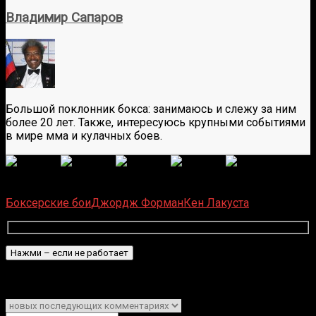
Владимир Сапаров
Большой поклонник бокса: занимаюсь и слежу за ним
более 20 лет. Также, интересуюсь крупными событиями
в мире мма и кулачных боев.
(
1 496
оценок, среднее:
5,00
из 5)
Загрузка...
Боксерские бои
Джордж Форман
Кен Лакуста
Подписаться
Уведомить о