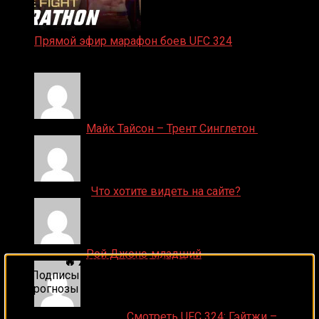
Прямой эфир марафон боев UFC 324
24.01.2026
Денис on
Майк Тайсон – Трент Синглетон
ДЕНИС on
Что хотите видеть на сайте?
Денис on
Рой Джонс-младший
🔥 Хочешь зарабатывать на спорте?
Подписывайся на наш Telegram-канал
1Sports
—
прогнозы на единоборства и другие виды спорта
каждый день!
Ляяляляляояо on
Смотреть UFC 324: Гэйтжи –