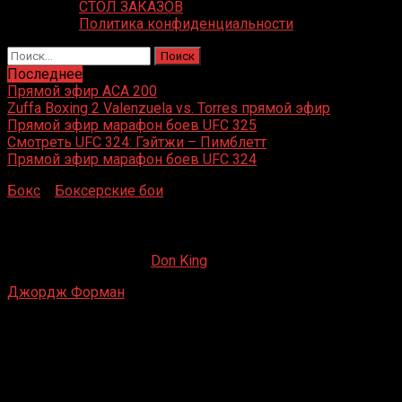
СТОЛ ЗАКАЗОВ
Политика конфиденциальности
Найти:
Последнее
Прямой эфир ACA 200
Zuffa Boxing 2 Valenzuela vs. Torres прямой эфир
Прямой эфир марафон боев UFC 325
Смотреть UFC 324: Гэйтжи – Пимблетт
Прямой эфир марафон боев UFC 324
Бокс
»
Боксерские бои
»
Джордж Форман – Кен Лакуста
Джордж Форман – Кен Лакуста
21.05.2020
09.09.2022
Don King
Джордж Форман
– Кен Лакуста
Northlands Agricom, Эдмонтон, Альберта, Канада
31 июля 1990