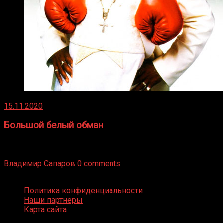
15.11.2020
Большой белый обман
Бокс — это всегда больше, чем просто спорт, чаще это
бизнес и тотализатор. И Фред Подробнее
Владимир Сапаров
0 comments
Boxing Video © Все права защищены
Политика конфиденциальности
Наши партнеры
Карта сайта