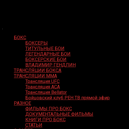
Skip
Boxing Video
to
Вернем боксу былое величие
content
БОКС
БОКСЕРЫ
ТИТУЛЬНЫЕ БОИ
ЛЕГЕНДАРНЫЕ БОИ
БОКСЕРСКИЕ БОИ
ВЛАДИМИР ГЕНДЛИН
ТРАНСЛЯЦИИ БОКСА
ТРАНСЛЯЦИИ MMA
Трансляция UFC
Трансляция ACA
Трансляция Bellator
Бойцовский клуб РЕН ТВ прямой эфир
РАЗНОЕ
ФИЛЬМЫ ПРО БОКС
ДОКУМЕНТАЛЬНЫЕ ФИЛЬМЫ
КНИГИ ПРО БОКС
СТАТЬИ