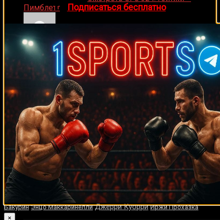
👉
Подписаться бесплатно
Пимблетт
Medik on
Смотреть UFC 322 Делла Маддалена –
Махачев
Случайные боксеры
Маркус Роуд
Сальвадор Масиэл
Мелвин Уинн
Хуан Карлос Гомес
Артур Бетербиев
Деррик Хармон
Недрик Симмонс
Джейсон Велес
Реджи Джонсон
Энтони Ярд
Дон Грант
Тони Биглен
Гектор Томпсон
Джордан Левитт
Сефер Сефери
Шон О’Мэлли
Бико
Ботовамунгу
Эрик Эш
Нури Сефери
Шон Фитцджеральд
Тулани
Крис Бёрд
Малинга
Деррик Лэмпкинс
Деррик Гейнер
Ладислао
Михангос
Мартин Мюррей
Рикардо Кано
Лаймон Брюстер
Моника
Мвакасанга
Ларри Прэтер
Джимрекс Хака
Энрике Орнелас
Сауль Альварес
Джервонта Дэвис
Армандо Кастро
Эктор Авила
Билли Джо Сондерс
Гарольд Бразье
Дэвид Маккласки
Эдди Ричардсон
Джерсон Равело
Ивица
Джерри Куорри
Бакурин
Энцо Маккаринелли
Иржи Прохазка
×