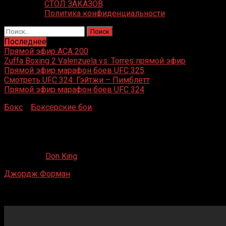
СТОЛ ЗАКАЗОВ
Политика конфиденциальности
Найти:
Последнее
Прямой эфир ACA 200
Zuffa Boxing 2 Valenzuela vs. Torres прямой эфир
Прямой эфир марафон боев UFC 325
Смотреть UFC 324: Гэйтжи – Пимблетт
Прямой эфир марафон боев UFC 324
Бокс
»
Боксерские бои
»
Джордж Форман – Джей Би
Уильямсон
Джордж Форман – Джей Би Уильямсон
21.05.2020
Don King
Джордж Форман
– Джей Би Уильямсон
Moody Center, Галвестон, Техас, США
30 апреля 1989