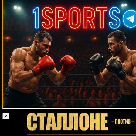
Случайные боксеры
Пол Малиньяджи
Аларим Юсал
Рис Моулд
Тецутора Сенрима
Дрикус
Кикo Мaртинeс
Тердсак Кокиетгым
Ленин Кастильо
Дю Плесси
Дэвид Телеско
Донни Лалонд
Келли Павлик
Осси Окасио
Кристиан Хаммер
Карлос
Дэвид Айзон
Бальдомир
Рональд Ривас
Эдис Татли
Перси Харрис
Кристобаль
Крус
Мийо Йошида
Уильям Хосе
Норберто Руфино Кабрера
Ларри
Бондс
Антонио Фитч
Трой Робертс
Дуг Деммингс
Сесиль Кофе
Дес
Джон Браун
Гаргано
Карен Аветисян
Зeлфa Бaррeтт
Хосе Васкес
Марк Янг
Оливер МакКолл
Ибрагим Сид
Микки Уорд
Фрэнк Минтон
Клинтон Болдридж
Ядонг Сон
Деннис Милтон
Феликс Кора-младший
Джон
Олдерсон
Ли Вуд
Паномдэй Охютханакорн
Мигель Сантана
×