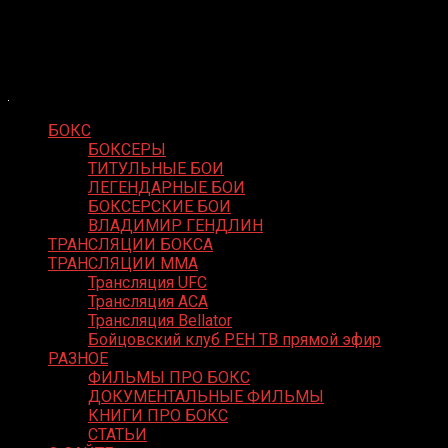
Skip
Boxing Video
to
Вернем боксу былое величие
content
БОКС
БОКСЕРЫ
ТИТУЛЬНЫЕ БОИ
ЛЕГЕНДАРНЫЕ БОИ
БОКСЕРСКИЕ БОИ
ВЛАДИМИР ГЕНДЛИН
ТРАНСЛЯЦИИ БОКСА
ТРАНСЛЯЦИИ MMA
Трансляция UFC
Трансляция ACA
Трансляция Bellator
Бойцовский клуб РЕН ТВ прямой эфир
РАЗНОЕ
ФИЛЬМЫ ПРО БОКС
ДОКУМЕНТАЛЬНЫЕ ФИЛЬМЫ
КНИГИ ПРО БОКС
СТАТЬИ