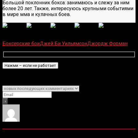
Большой поклонник бокса: занимаюсь и слежу за ним
более 20 лет. Также, интересуюсь крупными событиями
в мире мма и кулачных боев.
(
1 496
оценок, среднее:
5,00
из 5)
Загрузка...
Боксерские бои
Джей Би Уильямсон
Джордж Форман
Подписаться
Уведомить о
0
комментариев
Старые