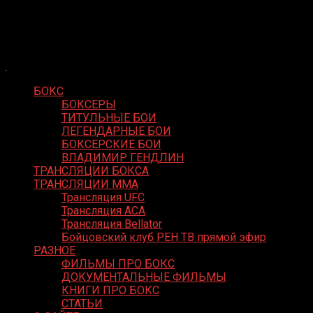
Skip
Boxing Video
to
Вернем боксу былое величие
content
БОКС
БОКСЕРЫ
ТИТУЛЬНЫЕ БОИ
ЛЕГЕНДАРНЫЕ БОИ
БОКСЕРСКИЕ БОИ
ВЛАДИМИР ГЕНДЛИН
ТРАНСЛЯЦИИ БОКСА
ТРАНСЛЯЦИИ MMA
Трансляция UFC
Трансляция ACA
Трансляция Bellator
Бойцовский клуб РЕН ТВ прямой эфир
РАЗНОЕ
ФИЛЬМЫ ПРО БОКС
ДОКУМЕНТАЛЬНЫЕ ФИЛЬМЫ
КНИГИ ПРО БОКС
СТАТЬИ