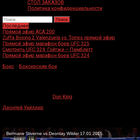
СТОЛ ЗАКАЗОВ
Политика конфиденциальности
Найти:
Последнее
Прямой эфир ACA 200
Zuffa Boxing 2 Valenzuela vs. Torres прямой эфир
Прямой эфир марафон боев UFC 325
Смотреть UFC 324: Гэйтжи – Пимблетт
Прямой эфир марафон боев UFC 324
Бокс
»
Боксерские бои
»
Деонтей Уайлдер – Бермейн
Стиверн
Деонтей Уайлдер – Бермейн Стиверн
04.12.2019
09.09.2022
Don King
Деонтей Уайлдер
– Бермейн Стиверн
MGM Grand Garden Arena, Лас-Вегас, США
17 января 2015