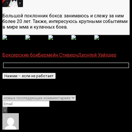
Большой поклонник бокса: занимаюсь и слежу за ним
более 20 лет. Также, интересуюсь крупными событиями
в мире мма и кулачных боев.
(
1 496
оценок, среднее:
5,00
из 5)
Загрузка...
Боксерские бои
Бермейн Стиверн
Деонтей Уайлдер
Подписаться
Уведомить о