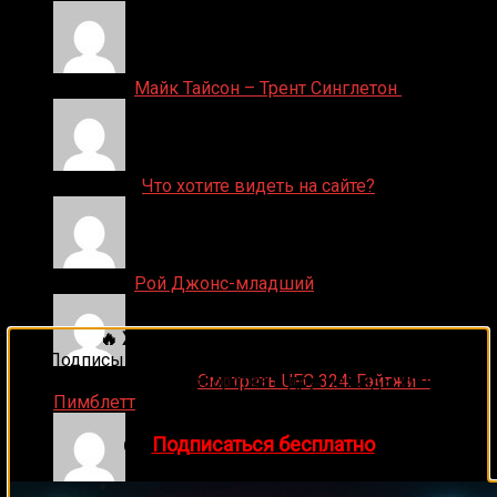
Денис on
Майк Тайсон – Трент Синглетон
ДЕНИС on
Что хотите видеть на сайте?
Денис on
Рой Джонс-младший
🔥 Хочешь зарабатывать на спорте?
Подписывайся на наш Telegram-канал
1Sports
—
прогнозы на единоборства и другие виды спорта
Ляяляляляояо on
Смотреть UFC 324: Гэйтжи –
каждый день!
Пимблетт
👉
Подписаться бесплатно