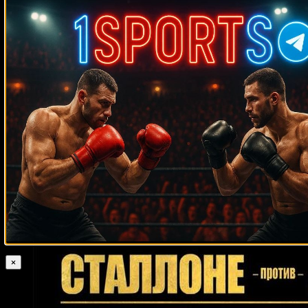
Medik on
Смотреть UFC 322 Делла Маддалена –
Махачев
Случайные боксеры
Томас Дюлорме
Майкл Джонсон
Рик Торнберри
Рики Стэйкхаус
Джеймс Гэйнс
Ричард де Хесус
Эмануэль Огастес
Георгий
Тевдорашвили
Шон О’Мэлли
Луис Мелендес
Пол Дентон
Джимми
Слэйд
Евгений Махтиенко
Даниэль Хименес
Сэмюэл Кларксон
Омар Гонсалес
Марк Флэнаган
Эрик Хардинг
Даллас Варгас
Деррик
Гейнер
Марио Коули
Даррелл Хайлз
Дэн Иге
Лиам Смит
Леви
Биллупс
Майкл Спротт
Сергей Мелис
Крис Юбэнк
Даниэль Алиса
Джейми Макдоннелл
Чак Уэпнер
Джон Кэстл
Омар Шейка
Вернон
Форрест
Тайлер Хьюз
Гарри Мэттьюс
Эрл Батлер
Шавкат Рахимов
Эвандер Холифилд
Джон Руис
Рамон
Феликс
Халил Рунтри
Луциф Хамани
Эйб Саймон
Хулио Сесар Чавес
×