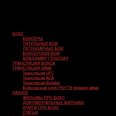
Skip
Boxing Video
to
Вернем боксу былое величие
content
БОКС
БОКСЕРЫ
ТИТУЛЬНЫЕ БОИ
ЛЕГЕНДАРНЫЕ БОИ
БОКСЕРСКИЕ БОИ
ВЛАДИМИР ГЕНДЛИН
ТРАНСЛЯЦИИ БОКСА
ТРАНСЛЯЦИИ MMA
Трансляция UFC
Трансляция ACA
Трансляция Bellator
Бойцовский клуб РЕН ТВ прямой эфир
РАЗНОЕ
ФИЛЬМЫ ПРО БОКС
ДОКУМЕНТАЛЬНЫЕ ФИЛЬМЫ
КНИГИ ПРО БОКС
СТАТЬИ