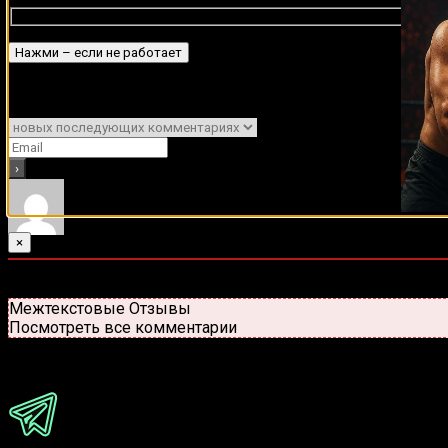
Подписаться
Уведомить о
×
0
комментариев
Старые
Новые
Популярные
Межтекстовые Отзывы
Посмотреть все комментарии
Присоединяйся