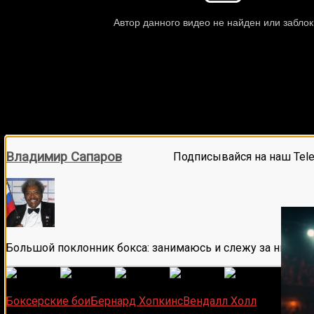
Владимир Сапаров
Подписывайся на наш Tel
Большой поклонник бокса: занимаюсь и слежу за ним бол
(
1 496
Загрузка...
Боксерские бои
Бернард Хопкинс
Вендалл Холл