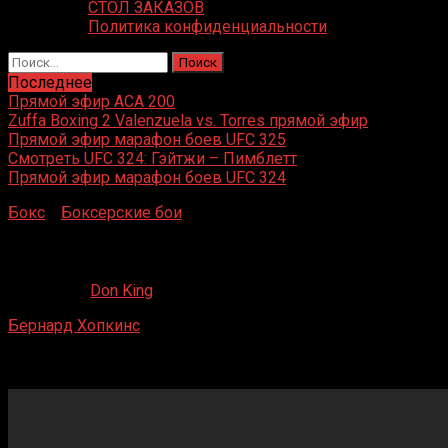
СТОЛ ЗАКАЗОВ
Политика конфиденциальности
Найти:
Последнее
Прямой эфир ACA 200
Zuffa Boxing 2 Valenzuela vs. Torres прямой эфир
Прямой эфир марафон боев UFC 325
Смотреть UFC 324: Гэйтжи – Пимблетт
Прямой эфир марафон боев UFC 324
Бокс
»
Боксерские бои
»
Бернард Хопкинс – Вендалл Хол
Бернард Хопкинс – Вендалл Холл
27.04.2020
Don King
Бернард Хопкинс
– Вендалл Холл
Филадельфия, Пенсильвания, США
23 ноября 1993