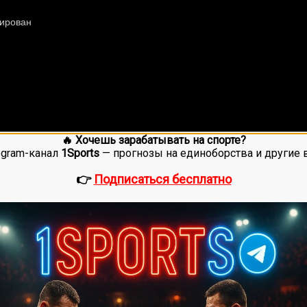
🔥 Хочешь зарабатывать на спорте?
egram-канал
1Sports
— прогнозы на единоборства и другие 
👉
Подписаться бесплатно
ее 20 лет. Также, интересуюсь крупными событиями в мир
оценок, среднее:
5,00
из 5)