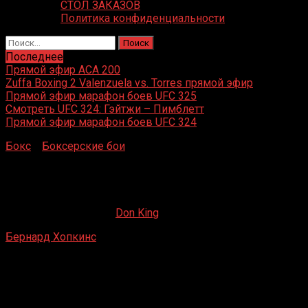
СТОЛ ЗАКАЗОВ
Политика конфиденциальности
Найти:
Последнее
Прямой эфир ACA 200
Zuffa Boxing 2 Valenzuela vs. Torres прямой эфир
Прямой эфир марафон боев UFC 325
Смотреть UFC 324: Гэйтжи – Пимблетт
Прямой эфир марафон боев UFC 324
Бокс
»
Боксерские бои
»
Бернард Хопкинс – Бейбут
Шуменов
Бернард Хопкинс – Бейбут Шуменов
27.04.2020
09.01.2021
Don King
Бернард Хопкинс
– Бейбут Шуменов
Вашингтон, США
19 апреля 2014