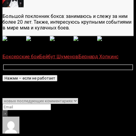
Большой поклонник бокса: занимаюсь и слежу за ним
более 20 лет. Также, интересуюсь крупными событиями
в мире мма и кулачных боев.
(
1 496
оценок, среднее:
5,00
из 5)
Загрузка...
Боксерские бои
Бейбут Шуменов
Бернард Хопкинс
Подписаться
Уведомить о