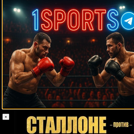
Medik on
Смотреть UFC 322 Делла Маддалена –
Махачев
Случайные боксеры
Скотт Леду
Паоло Видоц
Хосе Армандо Санта Крус
Мануэль Чарр
Алан Лей
Кит Холмс
Кертис Шеппард
Деандри Аброн
Луис Рамирес
Табисо Мчуну
Кшиштоф Влодарчик
Джозеф Пайфер
Роман
Долидзе
Сезар Моралес
Хуан Карлос Пайано
Наджиб Мохаммеди
Джесс Уиллард
Джеймс Тиллис
Рафаэль Физиев
Николай Фирта
Герхард Цех
Ремихио Молина
Дейвесон Фигередо
Гильермо Джонс
Серхио Агила
Маркос Майдана
Майкл Спинкс
Мигель Карризоза
Джефферсон Гонсало
Рис МакКи
Кливленд Уильямс
Чарльз
Шаффорд
Айзек Чилемба
Крейг Ричардс
Руслан Семёнов
Дон
Вальдхейм
Саид Лаваль
Карл Уиллис
Феликс Тринидад
Рикки Хаттон
Фернан Маркотт
Рикардо Нуньес
Ладислао Михангос
Денис Баландин
Кевин Картер
×