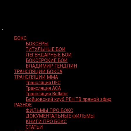
Skip
Boxing Video
to
Вернем боксу былое величие
content
БОКС
БОКСЕРЫ
ТИТУЛЬНЫЕ БОИ
ЛЕГЕНДАРНЫЕ БОИ
БОКСЕРСКИЕ БОИ
ВЛАДИМИР ГЕНДЛИН
ТРАНСЛЯЦИИ БОКСА
ТРАНСЛЯЦИИ MMA
Трансляция UFC
Трансляция ACA
Трансляция Bellator
Бойцовский клуб РЕН ТВ прямой эфир
РАЗНОЕ
ФИЛЬМЫ ПРО БОКС
ДОКУМЕНТАЛЬНЫЕ ФИЛЬМЫ
КНИГИ ПРО БОКС
СТАТЬИ