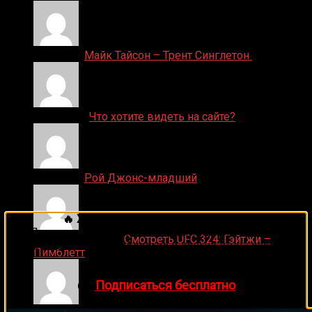
Денис on
Майк Тайсон – Трент Синглетон
ДЕНИС on
Что хотите видеть на сайте?
Денис on
Рой Джонс-младший
🔥 Хочешь зарабатывать на спорте?
Подписывайся на наш Telegram-канал
1Sports
—
Ляяляляляояо on
Смотреть UFC 324: Гэйтжи –
прогнозы на единоборства и другие виды спорта
Пимблетт
каждый день!
👉
Подписаться бесплатно