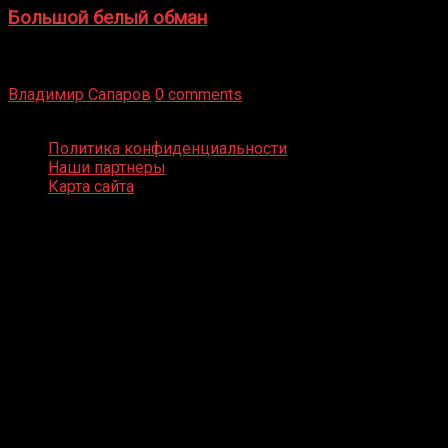
Большой белый обман
Бокс — это всегда больше, чем просто спорт, чаще это
бизнес и тотализатор. И Фред Подробнее
Владимир Сапаров
0 comments
Boxing Video © Все права защищены
Политика конфиденциальности
Наши партнеры
Карта сайта