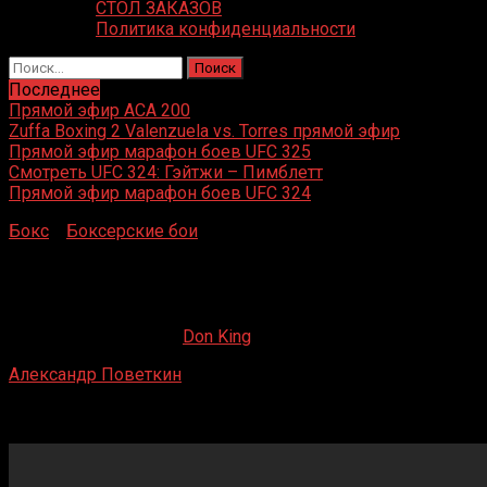
СТОЛ ЗАКАЗОВ
Политика конфиденциальности
Найти:
Последнее
Прямой эфир ACA 200
Zuffa Boxing 2 Valenzuela vs. Torres прямой эфир
Прямой эфир марафон боев UFC 325
Смотреть UFC 324: Гэйтжи – Пимблетт
Прямой эфир марафон боев UFC 324
Бокс
»
Боксерские бои
»
Александр Поветкин – Анджей
Вавжик
Александр Поветкин – Анджей Вавжик
25.07.2019
28.08.2019
Don King
Александр Поветкин
– Анджей Вавжик
Крокус Сити Холл, Красногорск, Россия
17 мая 2013