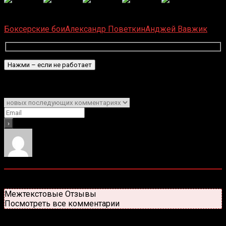
(
1 497
оценок, среднее:
5,00
из 5)
Загрузка...
Боксерские бои
Александр Поветкин
Анджей Вавжик
Подписаться
Уведомить о
0
комментариев
Старые
Новые
Популярные
Межтекстовые Отзывы
Посмотреть все комментарии
Присоединяйся