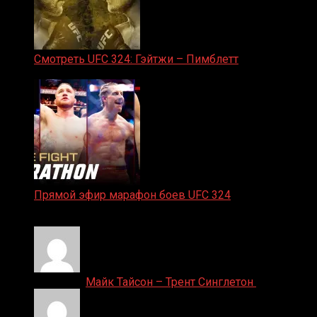
Смотреть UFC 324: Гэйтжи – Пимблетт
24.01.2026
Прямой эфир марафон боев UFC 324
24.01.2026
Денис on
Майк Тайсон – Трент Синглетон