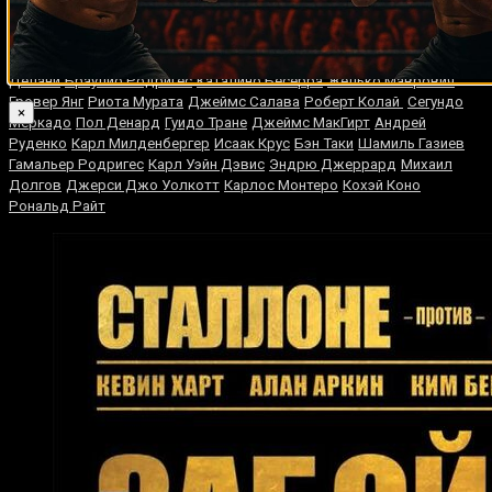
Бергман
Тони Менефи
Грег Пикром
Хосе Котто
Питер Бакли
Винсент
Ховард
Аран Дипаен
Мустафа Хамшо
Жак Леблан
Бен Арагон
Найджи Шахид
Ли Воок Ки
Джессика Андраде
Хесус Чавес
Марк
Делани
Браулио Родригес
Каталино Бесерра
Желько Маврович
Гровер Янг
Риота Мурата
Джеймс Салава
Роберт Колай
Сегундо
×
Меркадо
Пол Денард
Гуидо Тране
Джеймс МакГирт
Андрей
Руденко
Карл Милденбергер
Исаак Крус
Бэн Таки
Шамиль Газиев
Гамальер Родригес
Карл Уэйн Дэвис
Эндрю Джеррард
Михаил
Долгов
Джерси Джо Уолкотт
Карлос Монтеро
Кохэй Коно
Рональд Райт