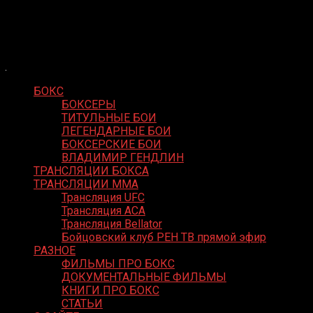
Skip
Boxing Video
to
Вернем боксу былое величие
content
БОКС
БОКСЕРЫ
ТИТУЛЬНЫЕ БОИ
ЛЕГЕНДАРНЫЕ БОИ
БОКСЕРСКИЕ БОИ
ВЛАДИМИР ГЕНДЛИН
ТРАНСЛЯЦИИ БОКСА
ТРАНСЛЯЦИИ MMA
Трансляция UFC
Трансляция ACA
Трансляция Bellator
Бойцовский клуб РЕН ТВ прямой эфир
РАЗНОЕ
ФИЛЬМЫ ПРО БОКС
ДОКУМЕНТАЛЬНЫЕ ФИЛЬМЫ
КНИГИ ПРО БОКС
СТАТЬИ