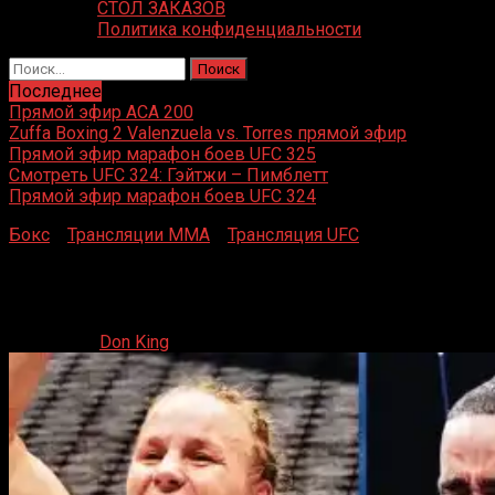
СТОЛ ЗАКАЗОВ
Политика конфиденциальности
Найти:
Последнее
Прямой эфир ACA 200
Zuffa Boxing 2 Valenzuela vs. Torres прямой эфир
Прямой эфир марафон боев UFC 325
Смотреть UFC 324: Гэйтжи – Пимблетт
Прямой эфир марафон боев UFC 324
Бокс
»
Трансляции MMA
»
Трансляция UFC
»
Прямой
эфир марафон боев UFC 315
Прямой эфир марафон боев UFC 315
10.05.2025
Don King