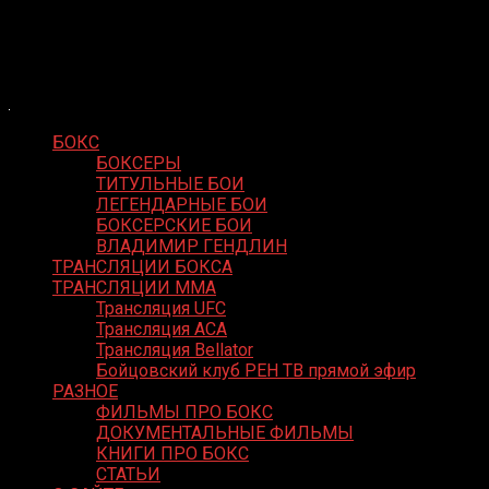
Skip
Boxing Video
to
Вернем боксу былое величие
content
БОКС
БОКСЕРЫ
ТИТУЛЬНЫЕ БОИ
ЛЕГЕНДАРНЫЕ БОИ
БОКСЕРСКИЕ БОИ
ВЛАДИМИР ГЕНДЛИН
ТРАНСЛЯЦИИ БОКСА
ТРАНСЛЯЦИИ MMA
Трансляция UFC
Трансляция ACA
Трансляция Bellator
Бойцовский клуб РЕН ТВ прямой эфир
РАЗНОЕ
ФИЛЬМЫ ПРО БОКС
ДОКУМЕНТАЛЬНЫЕ ФИЛЬМЫ
КНИГИ ПРО БОКС
СТАТЬИ