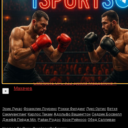
ДЕНИС on
Что хотите видеть на сайте?
Денис on
Рой Джонс-младший
Ляяляляляояо on
Смотреть UFC 324: Гэйтжи –
Пимблетт
Medik on
Смотреть UFC 322 Делла Маддалена –
Махачев
×
Случайные боксеры
Эрик Лукас
Франклин Лоуренс
Рокки Филдинг
Луис Ортис
Ветхя
Сакмуангланг
Карлос Такам
Адольфо Вашингтон
Седрик Босвелл
Джефф Пейдж Мл.
Райан Родос
Хосе Рейносо
Обед Салливан
Леннокс