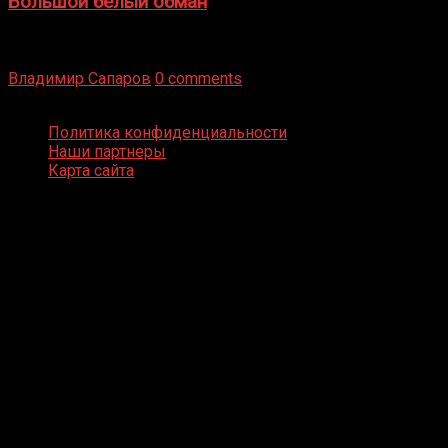
Большой белый обман
Бокс — это всегда больше, чем просто спорт, чаще это
бизнес и тотализатор. И Фред Подробнее
Владимир Сапаров
0 comments
Boxing Video © Все права защищены
Политика конфиденциальности
Наши партнеры
Карта сайта