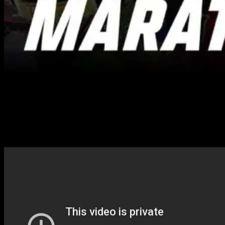
Не пропустите прямые трансляции всех боев турнира
UFC 315! Главные поединки вечера — противостояние
Мухаммеда против Деллы Маддалены. Начало шоу
запланировано на 11 мая в 01:30 по московскому
времени. Не упустите шанс насладиться
захватывающими схватками лучших бойцов!