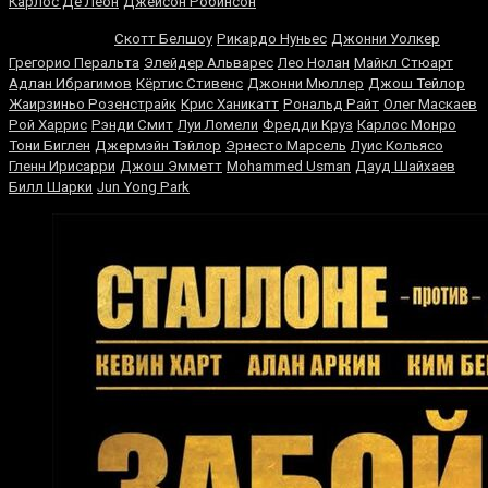
Карлос Де Леон
Джейсон Робинсон
Льюис
Скотт Белшоу
Рикардо Нуньес
Джонни Уолкер
Грегорио Перальта
Элейдер Альварес
Лео Нолан
Майкл Стюарт
Адлан Ибрагимов
Кёртис Стивенс
Джонни Мюллер
Джош Тейлор
Жаирзиньо Розенстрайк
Крис Ханикатт
Рональд Райт
Олег Маскаев
Рой Харрис
Рэнди Смит
Луи Ломели
Фредди Круз
Карлос Монро
Тони Биглен
Джермэйн Тэйлор
Эрнесто Марсель
Луис Кольясо
Гленн Ирисарри
Джош Эмметт
Mohammed Usman
Дауд Шайхаев
Билл Шарки
Jun Yong Park