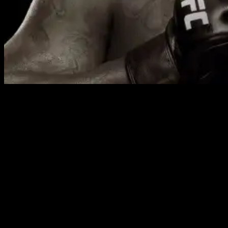
UFC on ESPN 56 предлагает зрителям незабываемый
вечер, полный захватывающих поединков и мастерства
бойцов. Каждый бой обещает быть насыщенным
драматизмом и интригой, поэтому турнир обязательно
стоит посмотреть всем поклонникам смешанных
единоборств.
В главном событии вечера Деррик Льюис, известный
своими нокаутами, постарается вернуться на победный
путь после череды поражений. Его соперник Родриго
Насименто будет использовать свои навыки борьбы и
улучшенную стойку, чтобы заявить о себе в тяжёлом
весе.