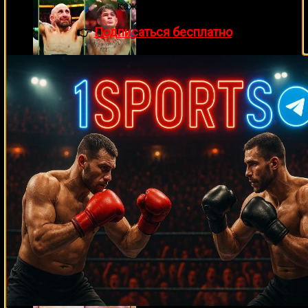
каждый день!
👉
Подписаться бесплатно
Прямой эфир марафон боев UFC 325
31.01.2026
Смотреть UFC 324: Гэйтжи – Пимблетт
24.01.2026