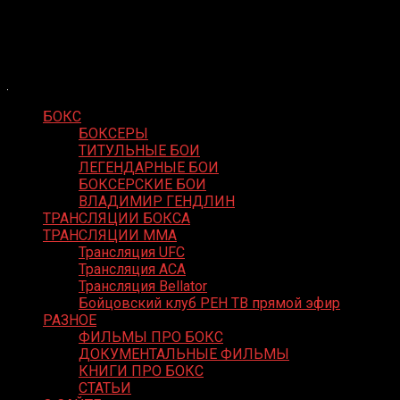
Skip
Boxing Video
to
Вернем боксу былое величие
content
БОКС
БОКСЕРЫ
ТИТУЛЬНЫЕ БОИ
ЛЕГЕНДАРНЫЕ БОИ
БОКСЕРСКИЕ БОИ
ВЛАДИМИР ГЕНДЛИН
ТРАНСЛЯЦИИ БОКСА
ТРАНСЛЯЦИИ MMA
Трансляция UFC
Трансляция ACA
Трансляция Bellator
Бойцовский клуб РЕН ТВ прямой эфир
РАЗНОЕ
ФИЛЬМЫ ПРО БОКС
ДОКУМЕНТАЛЬНЫЕ ФИЛЬМЫ
КНИГИ ПРО БОКС
СТАТЬИ