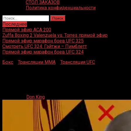
СТОЛ ЗАКАЗОВ
Политика конфиденциальности
Найти:
Последнее
Прямой эфир ACA 200
Zuffa Boxing 2 Valenzuela vs. Torres прямой эфир
Прямой эфир марафон боев UFC 325
Смотреть UFC 324: Гэйтжи – Пимблетт
Прямой эфир марафон боев UFC 324
Бокс
»
Трансляции MMA
»
Трансляция UFC
»
Прямая
трансляция UFC on ESPN 56 Льюис vs. Насцименто
Прямая трансляция UFC on ESPN 56 Льюис vs.
Насцименто
11.05.2024
Don King