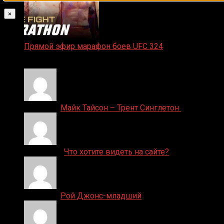
×
Прямой эфир марафон боев UFC 324
24.01.2026
Денис on
Майк Тайсон – Трент Синглетон
ДЕНИС on
Что хотите видеть на сайте?
Денис on
Рой Джонс-младший