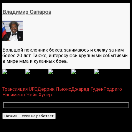
Владимир Сапаров
Большой поклонник бокса: занимаюсь и слежу за ним
более 20 лет. Также, интересуюсь крупными событиями
в мире мма и кулачных боев.
(
8
оценок, среднее:
4,63
из 5)
Загрузка...
Трансляция UFC
Деррик Льюис
Джаред Гуден
Родриго
Насименто
Чейз Хупер
Подписаться