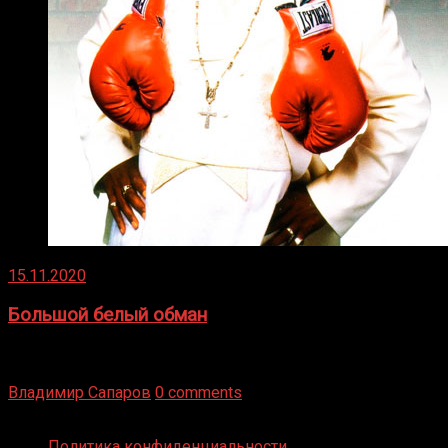
15.11.2020
Большой белый обман
Бокс — это всегда больше, чем просто спорт, чаще это
бизнес и тотализатор. И Фред Подробнее
Владимир Сапаров
0 comments
Boxing Video © Все права защищены
Политика конфиденциальности