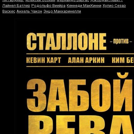
Лайнел Батлер
Родольфо Виейра
Кеннеди МакКинни
Хулио Сезар
Васкес
Анхель Чакон
Энцо Маккаринелли