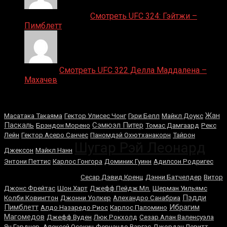
Ляяляляляояо on
Смотреть UFC 324: Гэйтжи –
Пимблетт
Medik on
Смотреть UFC 322 Делла Маддалена –
Махачев
Случайные боксеры
Жан
Масатака Такаяма
Гектор Улисес Чонг
Гэри Белл
Майкл Доукс
Паскаль
Сэмюэл Питер
Брэндон Морено
Томас Дамгаард
Рекс
Лейн
Гектор Асеро Санчес
Паномдэй Охютханакорн
Тайрон
Шугар Рэй Леонард
Джексон
Майкл Нанн
Энтони Петтис
Карлос Гонгора
Доминик Гуинн
Адилсон Родригес
Костя Цзю
Сесар Дэвид Кренц
Дэнни Батчелдер
Витор
Джонс Фрейтас
Шон Харт
Джефф Пейдж Мл.
Шерман Уильямс
Пэдди
Колби Ковингтон
Джонни Уолкер
Алехандро Санабриа
Пимблетт
Ибрагим
Алдо Назаредо Риос
Карлос Паломино
Магомедов
Джефф Вуден
Люк Рокхолд
Сезар Алан Валенсуэла
Ян Гарднер
Алексей Осокин
Фернандо Варгас
Джордан Левитт