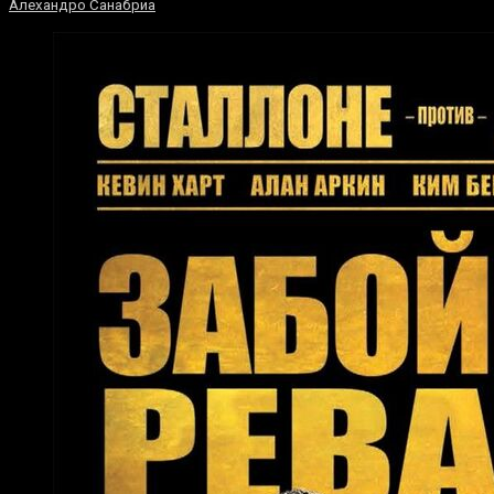
Алехандро Санабриа