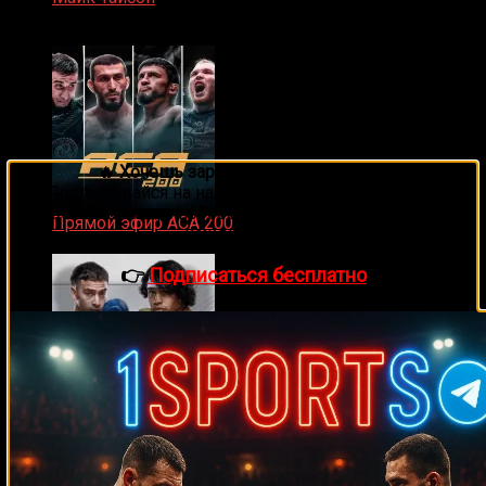
07.04.2019
🔥 Хочешь зарабатывать на спорте?
Подписывайся на наш Telegram-канал
1Sports
—
прогнозы на единоборства и другие виды спорта
Прямой эфир ACA 200
каждый день!
06.02.2026
👉
Подписаться бесплатно
Zuffa Boxing 2 Valenzuela vs. Torres прямой эфир
31.01.2026