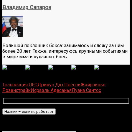
Владимир Сапаров
Большой поклонник бокса: занимаюсь и слежу за ним
более 20 лет. Также, интересуюсь крупными событиями
в мире мма и кулачных боев.
(
20
оценок, среднее:
3,90
из 5)
Загрузка...
Трансляция UFC
Дрикус Дю Плесси
Жаирзиньо
Розенстрайк
Исраэль Адесанья
Луана Сантос
Подписаться
Уведомить о