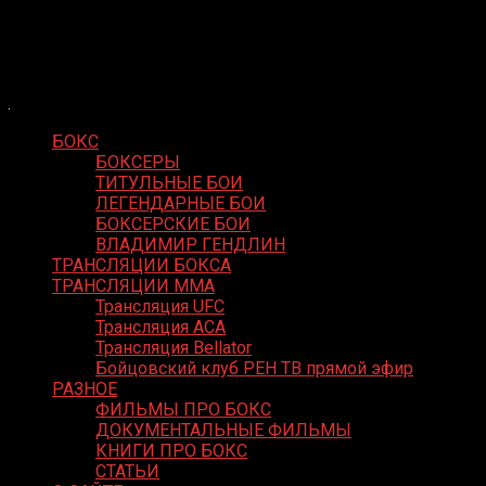
Skip
Boxing Video
to
Вернем боксу былое величие
content
БОКС
БОКСЕРЫ
ТИТУЛЬНЫЕ БОИ
ЛЕГЕНДАРНЫЕ БОИ
БОКСЕРСКИЕ БОИ
ВЛАДИМИР ГЕНДЛИН
ТРАНСЛЯЦИИ БОКСА
ТРАНСЛЯЦИИ MMA
Трансляция UFC
Трансляция ACA
Трансляция Bellator
Бойцовский клуб РЕН ТВ прямой эфир
РАЗНОЕ
ФИЛЬМЫ ПРО БОКС
ДОКУМЕНТАЛЬНЫЕ ФИЛЬМЫ
КНИГИ ПРО БОКС
СТАТЬИ