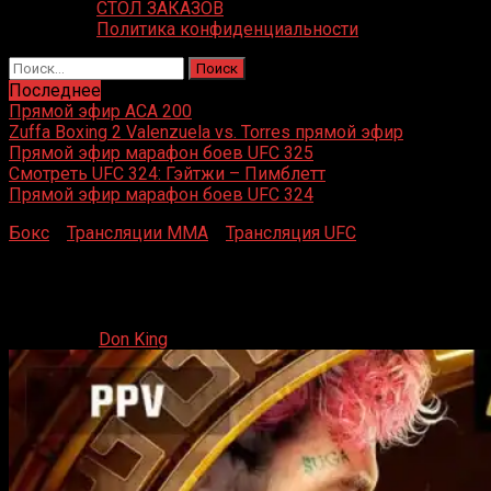
СТОЛ ЗАКАЗОВ
Политика конфиденциальности
Найти:
Последнее
Прямой эфир ACA 200
Zuffa Boxing 2 Valenzuela vs. Torres прямой эфир
Прямой эфир марафон боев UFC 325
Смотреть UFC 324: Гэйтжи – Пимблетт
Прямой эфир марафон боев UFC 324
Бокс
»
Трансляции MMA
»
Трансляция UFC
»
Прямая
трансляция UFC 306
Прямая трансляция UFC 306
14.09.2024
Don King