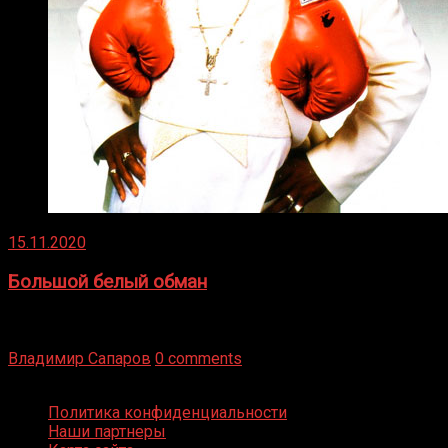
15.11.2020
Большой белый обман
Бокс — это всегда больше, чем просто спорт, чаще это
бизнес и тотализатор. И Фред Подробнее
Владимир Сапаров
0 comments
Boxing Video © Все права защищены
Политика конфиденциальности
Наши партнеры