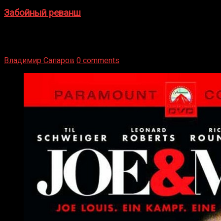
Забойный реванш
Двух старых соперников по боксу уговаривают
вернуться из отставки, чтобы они бились друг с другом
Подробнее
Владимир Сапаров
0 comments