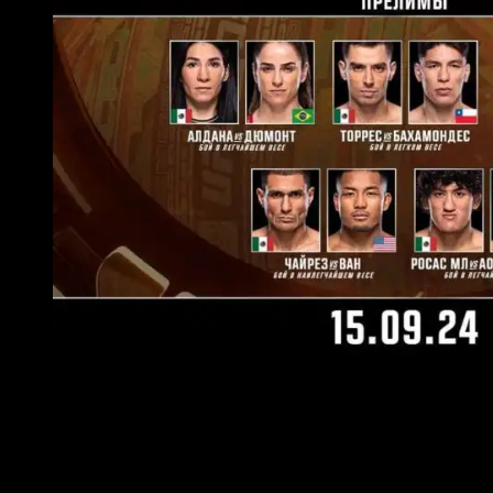
Участники карда UFC Noche
ПРЕДВАРИТЕЛЬНЫЙ КАРД:
Легчайший вес:
Рауль Росас – Киленг Аори
Наилегчайший вес:
Эдгар Чайрес – Джошуа Ван