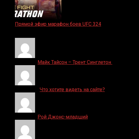
Прямой эфир марафон боев UFC 324
24.01.2026
Денис on
Майк Тайсон – Трент Синглетон
ДЕНИС on
Что хотите видеть на сайте?
Денис on
Рой Джонс-младший