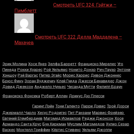
Ляяляляляояо on
Смотреть UFC 324: Гэйтжи –
Пимблетт
Medik on
Смотреть UFC 322 Делла Маддалена –
Махачев
Случайные боксеры
Эрик Молина
Хосе Янез
Зeлфa Бaррeтт
Франциско Мирелес
Уго
Пинеда
Рокки Хуарес
Рой Уильямс
Нонито Донэр
Рич Пауэр
Энтони
Хэншоу
Рэй Варгас
Питер Эгайс
Морис Харрис
Девон Джоннес
Брюс Финч
Зоран Вуджечич
Клей Гуида
Джесси Бенавидес
Джон
Дэвид Джексон
Анджело Нуньес
Чисанда Мутти
Филипп Браун
Рикки
Франсиско Фонсека
Роберт Аллен
Дрикус Дю Плесси
Хаттон
Гаринг Лэйн
Тони Галенто
Ларри Дэвис
Трой Дорси
Джeрмaлл Чaрло
Хесус Родригес
Пит Ранзани
Марвис Фрейзер
Евгений Егембердиев
Магомед Исмаилов
Реджи Джонсон
Хосе
Армандо Санта Крус
Бун Киркман
Муслим Магомедов
Хулио Сезар
Васкес
Монтелл Гриффин
Кёртис Стивенс
Уильям Джоппи