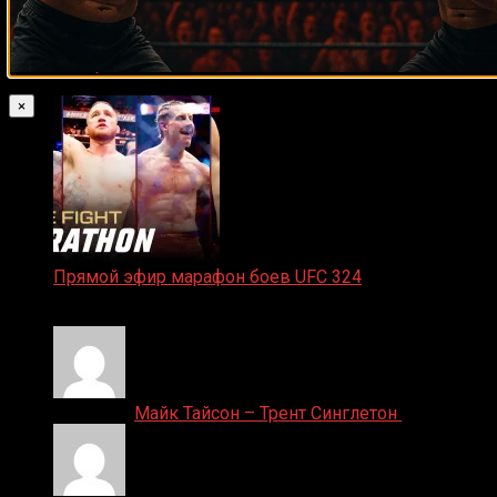
Смотреть UFC 324: Гэйтжи – Пимблетт
24.01.2026
×
Прямой эфир марафон боев UFC 324
24.01.2026
Денис on
Майк Тайсон – Трент Синглетон