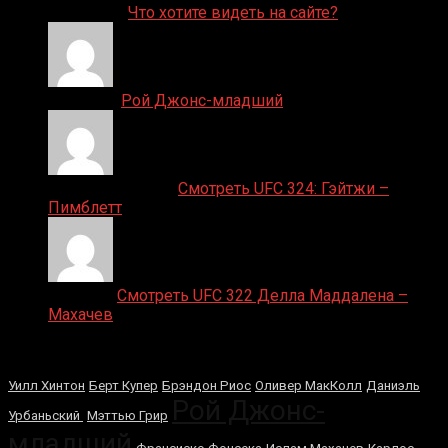
ДЕНИС on
Что хотите видеть на сайте?
Денис on
Рой Джонс-младший
Ляяляляляояо on
Смотреть UFC 324: Гэйтжи –
Пимблетт
Medik on
Смотреть UFC 322 Делла Маддалена –
Махачев
Случайные боксеры
Уилл Хинтон
Берт Купер
Брэндон Риос
Оливер МакКолл
Даниэль
Рой Джонс-
Урбаньский
Мэттью Грир
младший