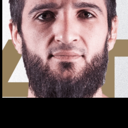
Очередной номерной ивент лиги Absolute Championship
Akhmat (ACA) приближается, обещая подарить зрителям
незабываемый вечер единоборств. 4 октября в Грозном
пройдет турнир ACA 193, главным событием которого
станет интригующее противостояние в полулегком весе