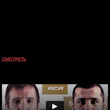
Алихан Мусаев (9-0) — Михаил Егоров (6-2)
Магомед Сардалов (7-2) — Мехроч Мамадшоев (6-
0)
Асвад Ахматов (8-5) — Герман Барсегян (7-4-1)
Ислам Исаев (9-3) — Валерий Дашкевич (10-5)
Ислам Юнусов (10-4) — Шарапудин Магомедов (7-
1)
Прямая онлайн трансляция ACA 193
Плеер ACA:
Ивент начнется
в 16:00 мск.
СМОТРЕТЬ