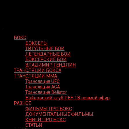
Skip
Boxing Video
to
Вернем боксу былое величие
content
БОКС
БОКСЕРЫ
ТИТУЛЬНЫЕ БОИ
ЛЕГЕНДАРНЫЕ БОИ
БОКСЕРСКИЕ БОИ
ВЛАДИМИР ГЕНДЛИН
ТРАНСЛЯЦИИ БОКСА
ТРАНСЛЯЦИИ MMA
Трансляция UFC
Трансляция ACA
Трансляция Bellator
Бойцовский клуб РЕН ТВ прямой эфир
РАЗНОЕ
ФИЛЬМЫ ПРО БОКС
ДОКУМЕНТАЛЬНЫЕ ФИЛЬМЫ
КНИГИ ПРО БОКС
СТАТЬИ