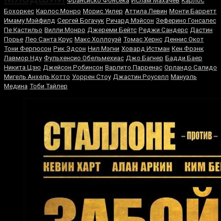
Франсиско Фонсека
Ислам Махачев
Карлос
Бохоркес
Карлос Монро
Морис Уилер
Аттила Левин
Монти Барретт
Имаму Мэйфилд
Сергей Богачук
Ричард Мэйсон
Зеферино Гонсалес
Пе Кастильо
Вилли Монро
Джереми Бейтс
Реджи Сандерс
Дастин
Порье
Лео Санта Крус
Макс Холлоуэй
Томас Хернс
Деннис Окот
Тони Фергюсон
Рик Эдсон
Нил Мэгни
Ховард Истман
Кен Фрэнк
Лавмор Нду
Фульхенсио Обельмехиас
Джо Багнер
Бадди Баер
Никита Цзю
Джейсон Робинсон
Варлито Парренас
Орландо Салидо
Мигель Анхель Котто
Уоррен Стоу
Джастин Роуселл
Мануэль
Медина
Тоби Тайлер