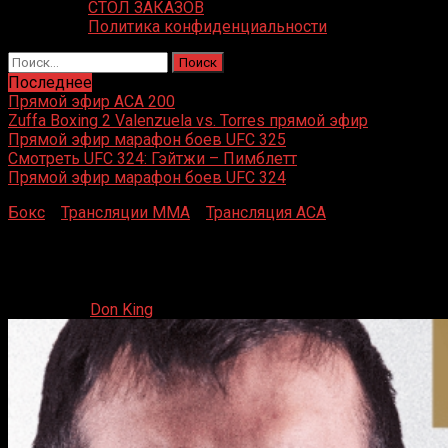
СТОЛ ЗАКАЗОВ
Политика конфиденциальности
Найти:
Последнее
Прямой эфир ACA 200
Zuffa Boxing 2 Valenzuela vs. Torres прямой эфир
Прямой эфир марафон боев UFC 325
Смотреть UFC 324: Гэйтжи – Пимблетт
Прямой эфир марафон боев UFC 324
Бокс
»
Трансляции MMA
»
Трансляция ACA
»
Прямой
эфир ACA 193
Прямой эфир ACA 193
04.10.2025
Don King