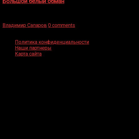
Большой белый обман
Бокс — это всегда больше, чем просто спорт, чаще это
бизнес и тотализатор. И Фред Подробнее
Владимир Сапаров
0 comments
Boxing Video © Все права защищены
Политика конфиденциальности
Наши партнеры
Карта сайта