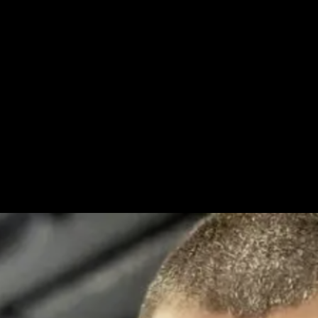
 результаты боев Топурия – Оливейра и Копылов – Кост
в Топурия – Оливейра и Копылов – Коста