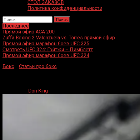
СТОЛ ЗАКАЗОВ
Политика конфиденциальности
Найти:
Последнее
Прямой эфир ACA 200
Zuffa Boxing 2 Valenzuela vs. Torres прямой эфир
Прямой эфир марафон боев UFC 325
Смотреть UFC 324: Гэйтжи – Пимблетт
Прямой эфир марафон боев UFC 324
Бокс
»
Статьи про бокс
»
Дмитрий Арышев спрогнозировал
Дмитрий Арышев спрогнозировал результаты бое
18.06.2025
Don King