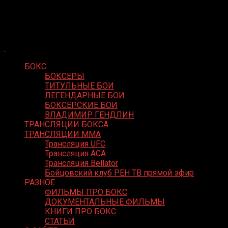
Skip
Boxing Video
to
Вернем боксу былое величие
content
БОКС
БОКСЕРЫ
ТИТУЛЬНЫЕ БОИ
ЛЕГЕНДАРНЫЕ БОИ
БОКСЕРСКИЕ БОИ
ВЛАДИМИР ГЕНДЛИН
ТРАНСЛЯЦИИ БОКСА
ТРАНСЛЯЦИИ MMA
Трансляция UFC
Трансляция ACA
Трансляция Bellator
Бойцовский клуб РЕН ТВ прямой эфир
РАЗНОЕ
ФИЛЬМЫ ПРО БОКС
ДОКУМЕНТАЛЬНЫЕ ФИЛЬМЫ
КНИГИ ПРО БОКС
СТАТЬИ