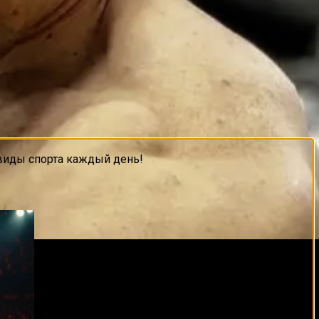
виды спорта каждый день!
press
рассказал, какими он видит исходы поединков
 что подобное вполне может произойти. Пожалуй, именно
» до осени: