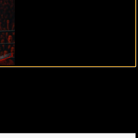
жесткости в стойке, да и с кардио тут проблемы. В
 лучше работает на ногах, и мне сложно представить,
нде, когда Пауло начнет уставать. До этого
на ошибке из-за усталости. Еще один момент:
чень интересным, я хочу его увидеть».
 Чарльза Оливейры с Илией Топурия:
его пользу 60% вероятности на победу. Не вижу для
ой с Максом Холлоуэем, где он отлично проявил
лён в этом аспекте. Я видел, как он легко
ем более, сам Илия имеет борцовские корни,
а, но мой фаворит здесь определённо Топурия».
вость Дмитрия Арышева, действительно станет