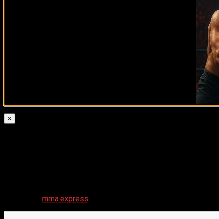
«Пауло Коста явно не в лучших кондициях – это оче
этом бою я склоняюсь к победе Романа – отчасти пот
чтобы Коста смог взять верх в борьбе».
«Думаю, Роман переиграет его в техническом плане,
момента Копылов будет контролировать бой и либо в
хочется надеяться, что Коста вообще выйдет в клетк
Со слетом Косты Дмитрий попал в точку и, возможно, так
«На мой взгляд, Илия Топурия выглядит фаворитом 
него проблемы в разнице по габаритам. Илия привы
×
себя, хотя Макс значительно превосходит Оливейру 
«Безусловно, главное оружие Чарльза – это его браз
контролировал Мераба Двалишвили в партере и, хотя
насколько мне известно. Прогнозирую досрочную поб
В любом случае оба поединка будут напряженными, что д
отражением того, что мы увидим на турнирах UFC 317 и 31
Источник:
mma.express