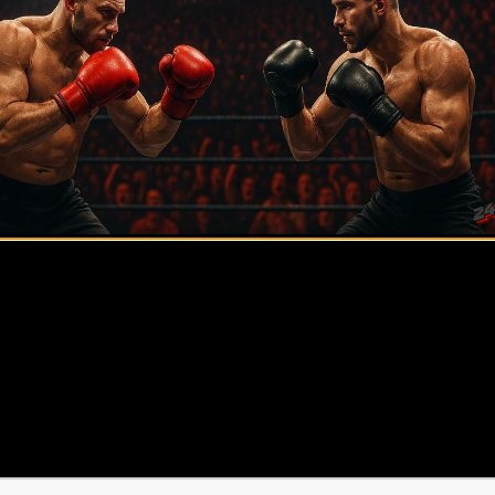
видно. Он давно не демонстрировал былой выносливости и 
ому, что он мой друг, и я знаю его уровень. Он техничнее,
 возможно, даже добьется финиша, например, в третьем рау
ыиграет по очкам, либо, как я уже сказал, поймает Косту 
у – он нередко снимается с боев, а этот поединок был бы о
же случится с его прогнозом на титульное противостояние
в этом бою, хоть и с небольшим преимуществом – отдам в 
к драться с более крупными оппонентами. Вспомните его б
в качестве ударки».
ильское джиу-джитсу и навыки борьбы. Однако и Топурия си
 Мераб уступает в габаритах, это всё равно впечатляет. Т
еду – КО/ТКО во 2-3 раунде. Конечно, всё покажет клетк
елает их лишь интереснее. Кто знает, возможно прозорли
8.