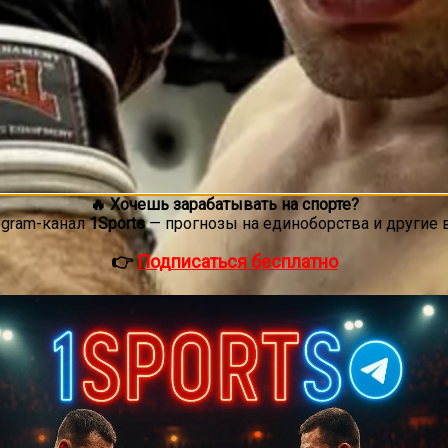
🔥 Хочешь зарабатывать на спорте?
egram-канал
1Sports
— прогнозы на единоборства и другие 
👉
Подписаться бесплатно
олото АСА, Дмитрий «Ганнибал» Арышев, в интервью
MMAEx
ва с Пауло Костой.
 с Копыловым перенесли на UFC 318, и Арышев предвидел,
прогноз будет актуален, а там, может быть, Пауло «продлит