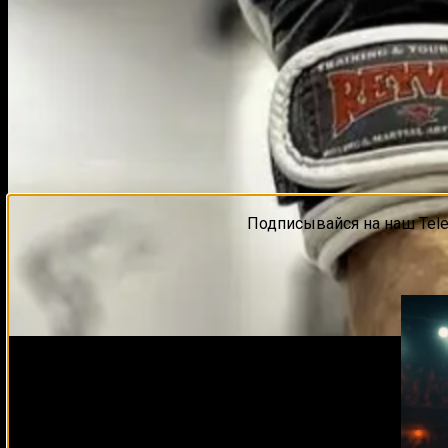
Подписывайся на наш Tel
Чемпион AMC Fight Nights, Наше Дело и претендент на з
Илии Топурии против Чарльза Оливейры и Романа Копыло
Запись проходила еще за неделю до того, как бой Косты
с их встречи и начнем – еще, как минимум месяц, данный 