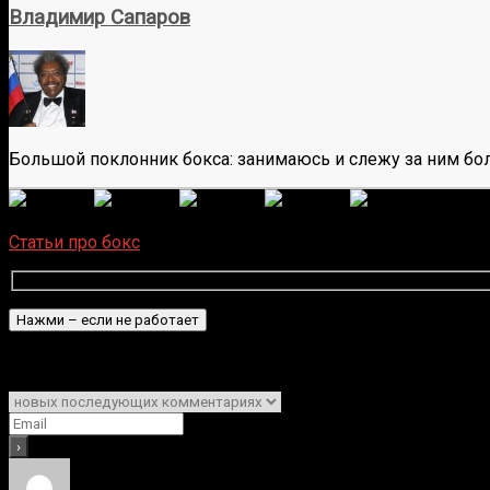
Владимир Сапаров
Большой поклонник бокса: занимаюсь и слежу за ним бол
(Пока 
Загрузка...
Статьи про бокс
Подписаться
Уведомить о