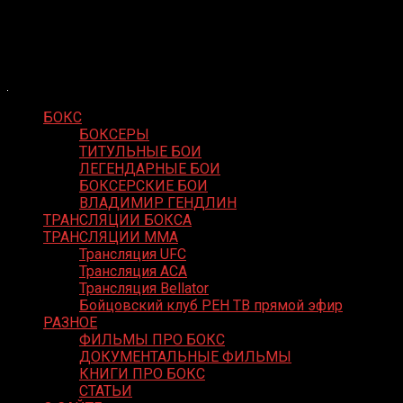
Skip
Boxing Video
to
Вернем боксу былое величие
content
БОКС
БОКСЕРЫ
ТИТУЛЬНЫЕ БОИ
ЛЕГЕНДАРНЫЕ БОИ
БОКСЕРСКИЕ БОИ
ВЛАДИМИР ГЕНДЛИН
ТРАНСЛЯЦИИ БОКСА
ТРАНСЛЯЦИИ MMA
Трансляция UFC
Трансляция ACA
Трансляция Bellator
Бойцовский клуб РЕН ТВ прямой эфир
РАЗНОЕ
ФИЛЬМЫ ПРО БОКС
ДОКУМЕНТАЛЬНЫЕ ФИЛЬМЫ
КНИГИ ПРО БОКС
СТАТЬИ