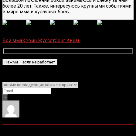
Большой поклонник бокса: занимаюсь и слежу за ним
более 20 лет. Также, интересуюсь крупными событиями
в мире мма и кулачных боев.
(
6
оценок, среднее:
5,00
из 5)
Загрузка...
Бои мма
Кевин Жуссет
Сонг Кинан
Подписаться
Уведомить о
0
комментариев
Старые
Новые
Популярные