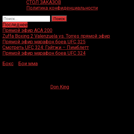
СТОЛ ЗАКАЗОВ
Политика конфиденциальности
Найти:
Последнее
Прямой эфир ACA 200
Zuffa Boxing 2 Valenzuela vs. Torres прямой эфир
Прямой эфир марафон боев UFC 325
Смотреть UFC 324: Гэйтжи – Пимблетт
Прямой эфир марафон боев UFC 324
Бокс
»
Бои мма
»
Сонг Кинан – Кевин Жуссет
Сонг Кинан – Кевин Жуссет
10.12.2023
10.12.2023
Don King