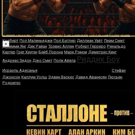
Случайные боксеры
Терренс Смит
Тони Биглен
Крис Юбэнк
Джеральд Вашингтон
Каро
Мурат
Хавьер Кастильехо
Хулио Сесар Чавес
Уилл Хинтон
Хайме
Хосе Луис Кастильо
Рохас
Самуэль Варгас
Бернард Муакасанга
Майкл Симувелу
Джейсон Роуланд
Рикардо Снайдерс
Хьюи Фьюри
Томми Гиббонс
Дамиан Фуллер
Рэй Лампкин
Ларри Лакурзье
Майк
Колберт
Пол Малиньяджи
Пол Батлер
Диллиан Уайт
Лиам Смит
×
Джимми Янг
Дик Райан
Трэвис Аллен
Роберт Герреро
Ренальдо
Картер
Грег Хауген
Бейб Лорона
Марк Рэмзи
Деметрис Кинг
Риддик Боу
Андреас Зидон
Джо Смит
Поли Айяла
Деонтей Уайлдер
Исраэль Адесанья
Стефан
Джонсон
Каллум Уолш
Эдвин Васкес
Давид Аванесян
Люсьен
Родригес