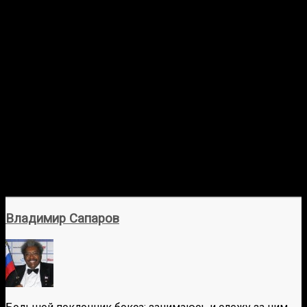
Во втором раунде Жуссе продолжил контролировать
бой, успешно применяя удары и уклоняясь от ответных
ударов. Кинан смог ответить эффективным
контрударом, но Жуссе был уверен в своем прессинге.
Раунд также завершился в пользу Жуссе.
В третьем раунде Жуссе сохранял инициативу,
продолжая применять джеб, контролируя ход боя. Кинан
не сдавался и пытался выиграть в ближнем бою, но
Жуссе эффективно удерживал преимущество. Бой
закончился единогласным решением судей в пользу
Кевина Жуссе со счетом 30-27. Рекорд Кевина Жуссе
стал 10-2 MMA, 2-0 UFC, а Сонга Кинана 21-8 MMA, 5-4
UFC в весовой категории полусреднего веса.
Владимир Сапаров