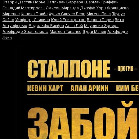
Старри
Дастин Порье
Салливан Баррера
Шерман Гриффин
Геннадий Мартиросян
Эдисон Миранда
Джефф Хорн
Франциско
Мирелес
Келвин Прайс
Хулио Санчес Леон
Мигель Пина
Таурус
Сайкс
Уилфорд Скипион
Юрий Елистратов
Вернон Пэрис
Вито
Антуофермо
Родольфо Виейра
Алан Лей
Маурисио Эррера
Альфредо Эвангелиста
Марлон Тапалес
Эдди Мачен
Альфредо
Лейн