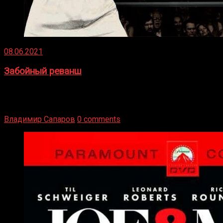
08.06.2021
Забойный реванш
Двух старых соперников по боксу уговаривают
вернуться из отставки, чтобы они бились друг с другом
Подробнее
Владимир Сапаров
0 comments