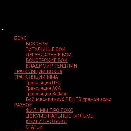
Skip
Boxing Video
to
Вернем боксу былое величие
content
БОКС
БОКСЕРЫ
ТИТУЛЬНЫЕ БОИ
ЛЕГЕНДАРНЫЕ БОИ
БОКСЕРСКИЕ БОИ
ВЛАДИМИР ГЕНДЛИН
ТРАНСЛЯЦИИ БОКСА
ТРАНСЛЯЦИИ MMA
Трансляция UFC
Трансляция ACA
Трансляция Bellator
Бойцовский клуб РЕН ТВ прямой эфир
РАЗНОЕ
ФИЛЬМЫ ПРО БОКС
ДОКУМЕНТАЛЬНЫЕ ФИЛЬМЫ
КНИГИ ПРО БОКС
СТАТЬИ