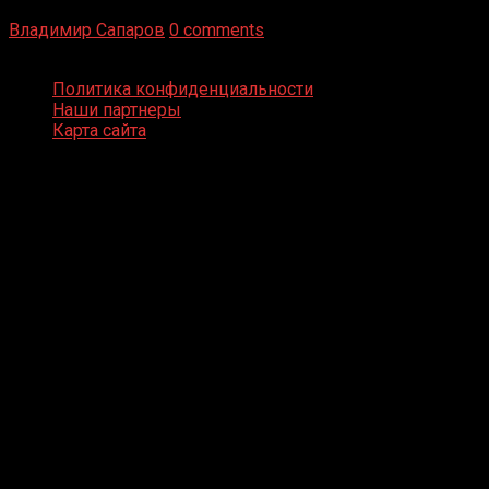
бизнес и тотализатор. И Фред Подробнее
Владимир Сапаров
0 comments
Boxing Video © Все права защищены
Политика конфиденциальности
Наши партнеры
Карта сайта