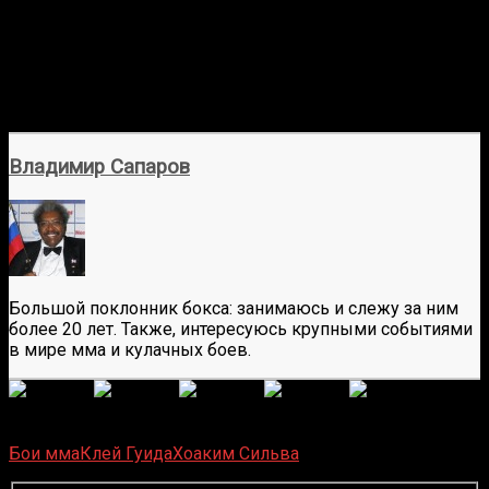
Сильва победил Гуиду единогласным решением судей
(29-28, 29-28, 29-28). Это была его шестая победа в UFC и
тринадцатая в карьере. Гуида потерпел свое
восемнадцатое поражение в UFC и двадцать первое в
карьере. Оба бойца выступали в легком весе.
Владимир Сапаров
Большой поклонник бокса: занимаюсь и слежу за ним
более 20 лет. Также, интересуюсь крупными событиями
в мире мма и кулачных боев.
(
6
оценок, среднее:
5,00
из 5)
Загрузка...
Бои мма
Клей Гуида
Хоаким Сильва