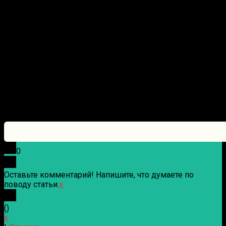
0
Оставьте комментарий! Напишите, что думаете по
поводу статьи.
x
(
)
x