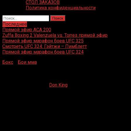
СТОЛ ЗАКАЗОВ
Политика конфиденциальности
Найти:
Последнее
Прямой эфир ACA 200
Zuffa Boxing 2 Valenzuela vs. Torres прямой эфир
Прямой эфир марафон боев UFC 325
Смотреть UFC 324: Гэйтжи – Пимблетт
Прямой эфир марафон боев UFC 324
Бокс
»
Бои мма
»
Клей Гуида – Хоаким Сильва
Клей Гуида – Хоаким Сильва
03.12.2022
03.12.2023
Don King