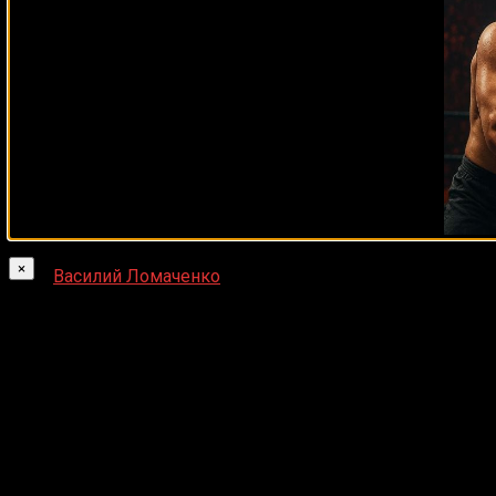
над опытным Педро Геварой, что обещает стать тех
С учетом навыков и опыта участников, турнир обещает 
подтвердят мастерство бойцов, но и определят их будущее
Когда и где состоится бой?
Бой пройдёт в Перте, Австралия, на арене RAC. Трансляци
Ломаченко и Джорджа Камбососа — начнётся не ранее
05
Участники карда
×
Василий Ломаченко
(17-3, 11 KO) — Джордж Камбосос
Эндрю Молони (26-3, 16 KO) — Педро Гевара (41-4-1,
Нина Хьюз (6-0, 2 КО) — Чернека Джонсон (15-2, 6 K
Имам Хатаев (6-0, 6 KO) — Ричард Болотник (20-7-1, 
Джозеф Гудолл (10-2-1, 9 KO) — Фаига Опелу (16-4-2,
Хеми Ахио (21-1, 16 КО) — Лукас Браун (31-5, 27 KO)
Прямая онлайн трансляция Василий 