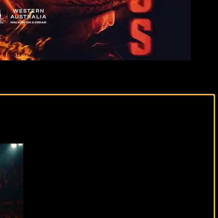
 боями в нескольких весовых категориях.
виды спорта каждый день!
раинский боксер, известный своими умелыми маневрами и
сгибаемой волей и агрессивным стилем боя.
йство было не в его пользу. Камбосос, в свою очередь,
ство своего превосходства.
кнется с бывшей чемпионкой Чернекой Джонсон. Обе
 победе.
аилегчайшем весе Эндрю Молони попытается взять верх