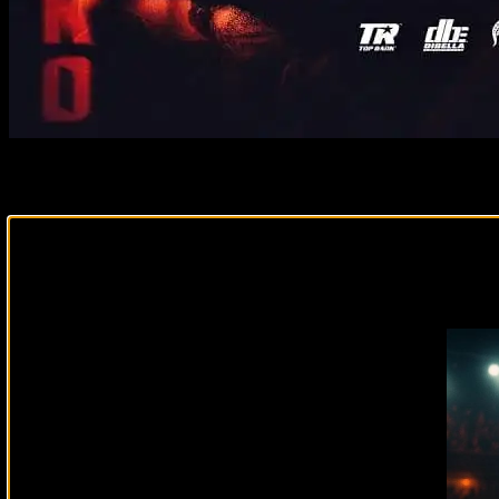
12 мая в Перте, Австралия, на арене RAC, любители бокс
Что нужно знать о бойцах?
Подписывайся на наш Tel
В центре внимания — бой за вакантный титул чемпиона м
техническим мастерством, встретится с Джорджем Камбо
Ломаченко стремится вернуть себе титул после спорного 
после серии поражений и последней победы над Макси Х
Дополнительные титульные бои
Нина Хьюз против Чернеки Джонсон
: В бою за тит
бойцы имеют опыт завоевания и защиты титулов, чт
Эндрю Молони против Педро Гевары
: В этом поед