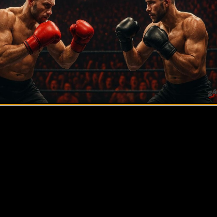
ническим и тактическим поединком.
быть наполнен эмоциями, непредсказуемыми моментами и, 
 в спорте.
я основного карда шоу начнётся
12 мая в 03:00
по московск
:00
по Москве.
, мл. (21-2, 10 KO)
 22 KO)
O)
8 KO)
 12 KO)
Ломаченко — Джордж Камбосос