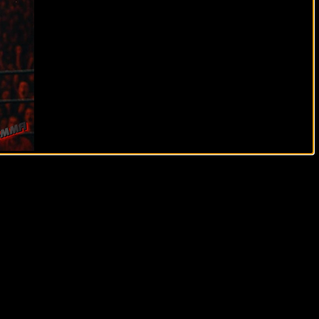
безусловно, высококлассным боксом. Эти бои не только
ому времени. Основное событие — бой Василия