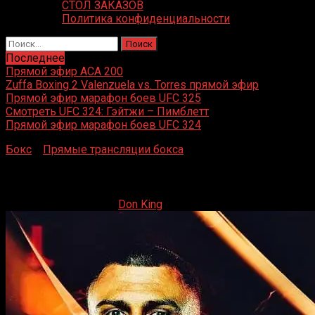
СТОЛ ЗАКАЗОВ
Политика конфиденциальности
Найти:
Последнее
Прямой эфир ACA 200
Zuffa Boxing 2 Valenzuela vs. Torres прямой эфир
Прямой эфир марафон боев UFC 325
Смотреть UFC 324: Гэйтжи – Пимблетт
Прямой эфир марафон боев UFC 324
Бокс
»
Прямые трансляции бокса
»
Ломаченко — Камбосо
Ломаченко — Камбосос прямая трансляция
11.05.2024
12.05.2024
Don King