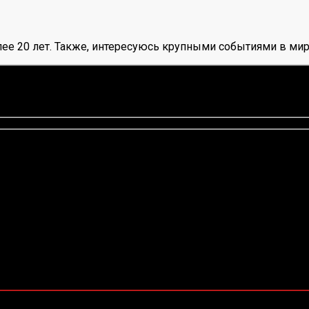
ее 20 лет. Также, интересуюсь крупными событиями в мир
нок, среднее:
5,00
из 5)