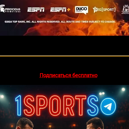
а станут свидетелями захватывающего вечера с титульными
🔥 Хочешь зарабатывать на спорте?
egram-канал
1Sports
— прогнозы на единоборства и другие 
ира по версии IBF в легком весе. Василий Ломаченко, ук
сосом Jr., бывшим чемпионом, который известен своей не
👉
Подписаться бесплатно
проигрыша Девину Хэйни в прошлом году, считая, что суде
ьюзом, надеется на возвращение на вершину и доказатель
ул чемпионки мира WBA в легчайшем весе Нина Хьюз стол
о обещает стать настоящим испытанием их умений и воли к
инке за временный титул чемпиона мира WBC во втором н