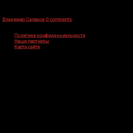
Бокс — это всегда больше, чем просто спорт, чаще это
бизнес и тотализатор. И Фред Подробнее
Владимир Сапаров
0 comments
Boxing Video © Все права защищены
Политика конфиденциальности
Наши партнеры
Карта сайта