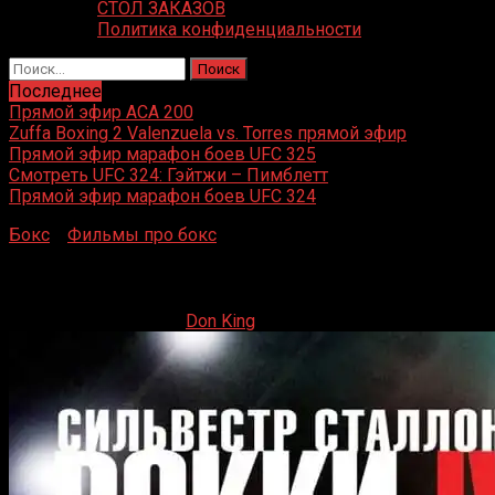
СТОЛ ЗАКАЗОВ
Политика конфиденциальности
Найти:
Последнее
Прямой эфир ACA 200
Zuffa Boxing 2 Valenzuela vs. Torres прямой эфир
Прямой эфир марафон боев UFC 325
Смотреть UFC 324: Гэйтжи – Пимблетт
Прямой эфир марафон боев UFC 324
Бокс
»
Фильмы про бокс
»
Рокки 4
Рокки 4
17.12.2019
12.04.2022
Don King