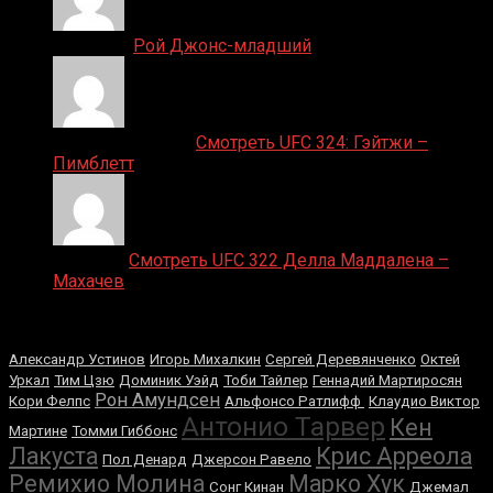
Денис on
Рой Джонс-младший
Ляяляляляояо on
Смотреть UFC 324: Гэйтжи –
Пимблетт
Medik on
Смотреть UFC 322 Делла Маддалена –
Махачев
Случайные боксеры
Александр Устинов
Игорь Михалкин
Сеpгей Дeрeвянчeнко
Октей
Уркал
Тим Цзю
Доминик Уэйд
Тоби Тайлер
Геннадий Мартиросян
Рон Амундсен
Кори Фелпс
Альфонсо Ратлифф
Клаудио Виктор
Антонио Тарвер
Кен
Мартине
Томми Гиббонс
Лакуста
Крис Арреола
Пол Денард
Джерсон Равело
Ремихио Молина
Марко Хук
Сонг Кинан
Джемал