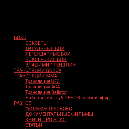
Skip
Boxing Video
to
Вернем боксу былое величие
content
БОКС
БОКСЕРЫ
ТИТУЛЬНЫЕ БОИ
ЛЕГЕНДАРНЫЕ БОИ
БОКСЕРСКИЕ БОИ
ВЛАДИМИР ГЕНДЛИН
ТРАНСЛЯЦИИ БОКСА
ТРАНСЛЯЦИИ MMA
Трансляция UFC
Трансляция ACA
Трансляция Bellator
Бойцовский клуб РЕН ТВ прямой эфир
РАЗНОЕ
ФИЛЬМЫ ПРО БОКС
ДОКУМЕНТАЛЬНЫЕ ФИЛЬМЫ
КНИГИ ПРО БОКС
СТАТЬИ