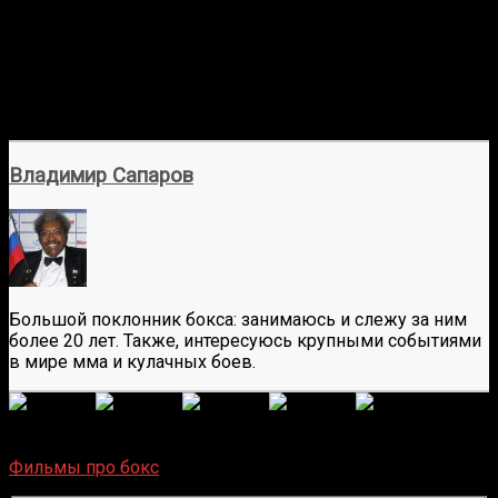
Владимир Сапаров
Большой поклонник бокса: занимаюсь и слежу за ним
более 20 лет. Также, интересуюсь крупными событиями
в мире мма и кулачных боев.
(
372
оценок, среднее:
4,96
из 5)
Загрузка...
Фильмы про бокс