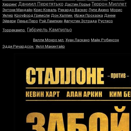
Даниил Перетятько
Террон Миллет
Херринг
Дастин Порье
Энтони Мандайн
Крис Коваль
Рикардо Васкес
Лупе Акино
Морис
Уилер
Кроуфорд Гримсли
Дон Халпин
Иржи Прохазка
Дэнни
Эйвери
Ленье Перо
Рэй Лампкин
Августин Эстрада
Рустисо
Тимоти
Габриель Кампильо
Торрекампо
Брэдли
Вилли Монро мл.
Хуан Ласкано
Майк Робинсон
Эдди Ричардсон
Уилл Макинтайр