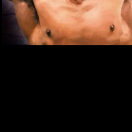
Рокки Бальбоа счастлив в своей семейной жизни, и
даже вечное напускное бурчанье Поли Пеннино, брата
Адрианы, не способно испортить Рокки хорошее
настроение. Но в жизнь Бальбоа все-таки врывается
новая трагедия…
Его друг и тренер Аполло Крид соглашается принять
участие в показательном поединке с чемпионом мира
среди боксеров-любителей Иваном Драго, капитаном
Советской Армии. Организаторы матча назвали
поединок показательным, но Иван Драго превратил бой
боксерский в бой настоящий: русский гигант, словно
кувалдой, уложил Крида на ринг смертельным ударом.
Чтобы в честной спортивной схватке отомстить за