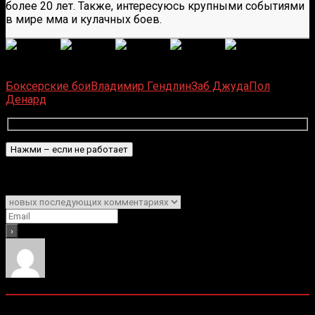
более 20 лет. Также, интересуюсь крупными событиями
в мире мма и кулачных боев.
(
6
оценок, среднее:
5,00
из 5)
Загрузка...
Боксерские бои
Владимир Гендлин
Заб Джуда
Пол
Денард
Подписаться
Уведомить о
0
комментариев
Старые