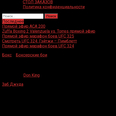
СТОЛ ЗАКАЗОВ
Политика конфиденциальности
Найти:
Последнее
Прямой эфир ACA 200
Zuffa Boxing 2 Valenzuela vs. Torres прямой эфир
Прямой эфир марафон боев UFC 325
Смотреть UFC 324: Гэйтжи – Пимблетт
Прямой эфир марафон боев UFC 324
Бокс
»
Боксерские бои
»
Заб Джуда – Пол Денард
Заб Джуда – Пол Денард
30.09.2021
Don King
Заб Джуда
– Пол Денард
Ballys Park Place Hotel Casino, США
5 апреля 1997