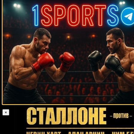
Случайные боксеры
Гай Стэнфорд
Кори Джонсон
Имон Маджи
Келси Арнолд
Александр Алексеев
Хуан Уранго
Али Багов
Келвин Гастелум
Лионель Бюарм
Джерсон Равело
Муслим Салихов
Джон Лоуи
Роберто Уриас
Рубин Уильямс
Дэвид Прайс
Джейсон Джексон
Джеральд Вашингтон
Хавьер Мора
Маркус Макги
Джесси
Фергюсон
Мак Фостер
Стивен Томпсон
Гильермо Ригондо
Дик
Мухаммед
Уипперман
Уинстон Аллен
Гарольд Бразье
Али
Монте Барретт
Рики Берд
Джаред Гуден
Эммануэль
Айк
Родригес
Стефан Тессье
Рейнальдо Майнас
Синклер Бабб
Ибеабучи
Роберт Хокинс
Джо Хатчинсон
Бобби Хитц
Реджи
Миллер
Энтони Джонс
Брейдис Прескотт
Сергей Липинец
Джон
Макдермотт
Пьер Кутзер
Сакио Бика
×