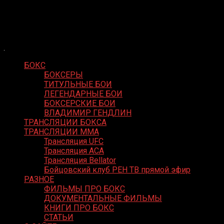
Skip
Boxing Video
to
Вернем боксу былое величие
content
БОКС
БОКСЕРЫ
ТИТУЛЬНЫЕ БОИ
ЛЕГЕНДАРНЫЕ БОИ
БОКСЕРСКИЕ БОИ
ВЛАДИМИР ГЕНДЛИН
ТРАНСЛЯЦИИ БОКСА
ТРАНСЛЯЦИИ MMA
Трансляция UFC
Трансляция ACA
Трансляция Bellator
Бойцовский клуб РЕН ТВ прямой эфир
РАЗНОЕ
ФИЛЬМЫ ПРО БОКС
ДОКУМЕНТАЛЬНЫЕ ФИЛЬМЫ
КНИГИ ПРО БОКС
СТАТЬИ