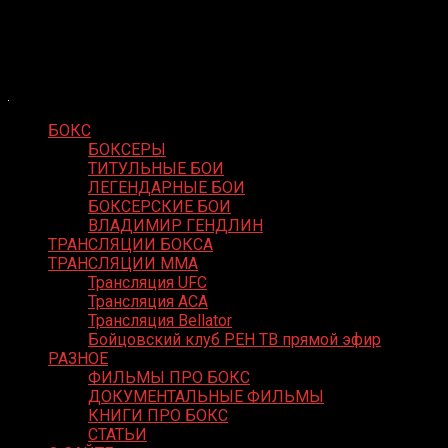
Skip
Boxing Video
to
Вернем боксу былое величие
content
БОКС
БОКСЕРЫ
ТИТУЛЬНЫЕ БОИ
ЛЕГЕНДАРНЫЕ БОИ
БОКСЕРСКИЕ БОИ
ВЛАДИМИР ГЕНДЛИН
ТРАНСЛЯЦИИ БОКСА
ТРАНСЛЯЦИИ MMA
Трансляция UFC
Трансляция ACA
Трансляция Bellator
Бойцовский клуб РЕН ТВ прямой эфир
РАЗНОЕ
ФИЛЬМЫ ПРО БОКС
ДОКУМЕНТАЛЬНЫЕ ФИЛЬМЫ
КНИГИ ПРО БОКС
СТАТЬИ