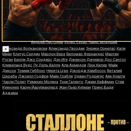
Случайные боксеры
Мурат Гассиев
Дерек Чисора
Эрни Шейверс
Марио
Барриос
Иван Салазар
Рамон Гарбей
Дэвид Маккласки
Кинг
Марвин
Левински
Наджиб Мохаммеди
Джон Текстон
Хаглер
Андрей Пестряев
Хулио Сезар Чавес младший
Александр Волкановски
Александр Гвоздик
Энрике Орнелас
Кали
×
Миен
Клетус Селдин
Марлон Вера
Виломар Фернандес
Мартин
Роган
Билли Джо Сондерс
Дэн Иге
Джексон Джуниор Дос Сантос
Кливеланд Вудс
Лу Дель Валле
Али Ахмедов
Люк Килер
Майк
Диксон
Томми Гиббонс
Никита Цзю
Джордж Камбосос
Виталий
Шкраба
Джоелл Годфри
Майк Грабли
Эдвин Родригес
Айк Куарти
Чарли Полит
Ремихио Молина
Тони Галенто
Джим Хаффман
Стив
Куинонез
Карун Йарупианлерд
Жан-Пьер Купман
Принс Бади
Аджама