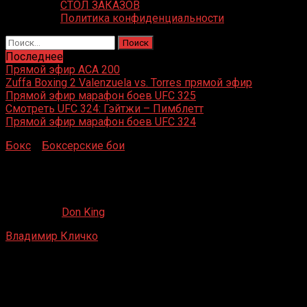
СТОЛ ЗАКАЗОВ
Политика конфиденциальности
Найти:
Последнее
Прямой эфир ACA 200
Zuffa Boxing 2 Valenzuela vs. Torres прямой эфир
Прямой эфир марафон боев UFC 325
Смотреть UFC 324: Гэйтжи – Пимблетт
Прямой эфир марафон боев UFC 324
Бокс
»
Боксерские бои
»
Владимир Кличко – Бико
Ботовамунгу
Владимир Кличко – Бико Ботовамунгу
06.08.2019
Don King
Владимир Кличко
– Бико Ботовамунгу
Штутгарт, Германия
23 августа 1997