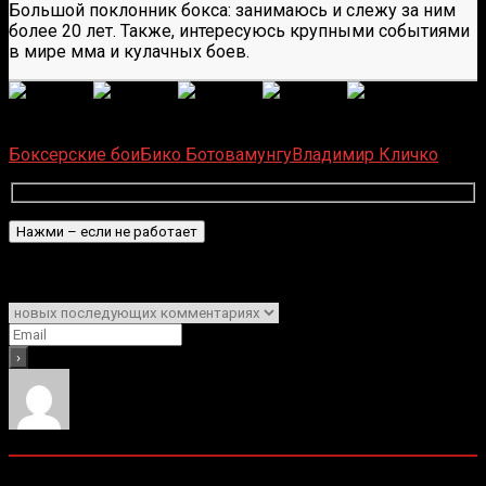
Большой поклонник бокса: занимаюсь и слежу за ним
более 20 лет. Также, интересуюсь крупными событиями
в мире мма и кулачных боев.
(
1 496
оценок, среднее:
5,00
из 5)
Загрузка...
Боксерские бои
Бико Ботовамунгу
Владимир Кличко
Подписаться
Уведомить о
0
комментариев
Старые