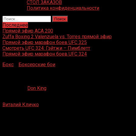
СТОЛ ЗАКАЗОВ
Политика конфиденциальности
Найти:
Последнее
Прямой эфир ACA 200
Zuffa Boxing 2 Valenzuela vs. Torres прямой эфир
Прямой эфир марафон боев UFC 325
Смотреть UFC 324: Гэйтжи – Пимблетт
Прямой эфир марафон боев UFC 324
Бокс
»
Боксерские бои
»
Виталий Кличко – Вон Бин
Виталий Кличко – Вон Бин
27.07.2019
Don King
Виталий Кличко
– Вон Бин
Брауншвейг, Германия
8 февраля 2002