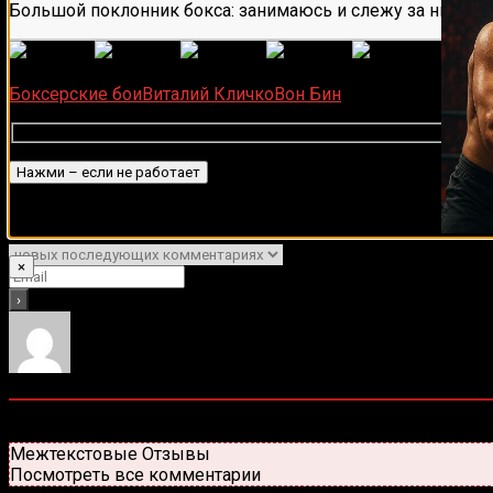
Большой поклонник бокса: занимаюсь и слежу за ним бол
(
1 496
Загрузка...
Боксерские бои
Виталий Кличко
Вон Бин
Подписаться
Уведомить о
×
0
комментариев
Старые
Новые
Популярные
Межтекстовые Отзывы
Посмотреть все комментарии