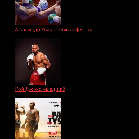
Александр Усик — Тайсон Фьюри
19.05.2024
Рой Джонс-младший
25.04.2019