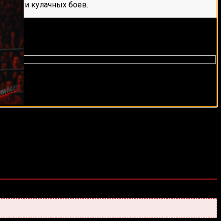
е мма и кулачных боев.