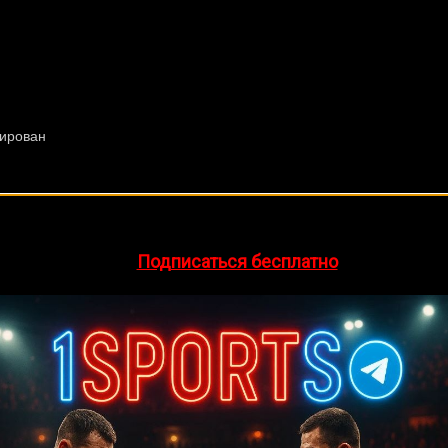
🔥 Хочешь зарабатывать на спорте?
egram-канал
1Sports
— прогнозы на единоборства и другие 
👉
Подписаться бесплатно