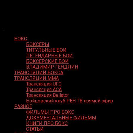
Skip
Boxing Video
to
Вернем боксу былое величие
content
БОКС
БОКСЕРЫ
ТИТУЛЬНЫЕ БОИ
ЛЕГЕНДАРНЫЕ БОИ
БОКСЕРСКИЕ БОИ
ВЛАДИМИР ГЕНДЛИН
ТРАНСЛЯЦИИ БОКСА
ТРАНСЛЯЦИИ MMA
Трансляция UFC
Трансляция ACA
Трансляция Bellator
Бойцовский клуб РЕН ТВ прямой эфир
РАЗНОЕ
ФИЛЬМЫ ПРО БОКС
ДОКУМЕНТАЛЬНЫЕ ФИЛЬМЫ
КНИГИ ПРО БОКС
СТАТЬИ