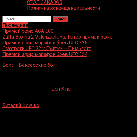
СТОЛ ЗАКАЗОВ
Политика конфиденциальности
Найти:
Последнее
Прямой эфир ACA 200
Zuffa Boxing 2 Valenzuela vs. Torres прямой эфир
Прямой эфир марафон боев UFC 325
Смотреть UFC 324: Гэйтжи – Пимблетт
Прямой эфир марафон боев UFC 324
Бокс
»
Боксерские бои
»
Виталий Кличко – Томаш Адаме
Виталий Кличко – Томаш Адамек
28.07.2019
19.02.2023
Don King
Виталий Кличко
– Томаш Адамек
Вроцлав, Польша
10 сентября 2011