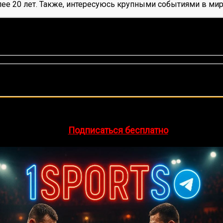
ее 20 лет. Также, интересуюсь крупными событиями в мир
оценок, среднее:
5,00
из 5)
🔥 Хочешь зарабатывать на спорте?
egram-канал
1Sports
— прогнозы на единоборства и другие 
👉
Подписаться бесплатно