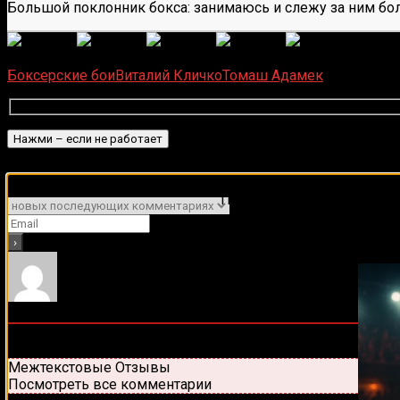
Большой поклонник бокса: занимаюсь и слежу за ним бол
(
1 496
Загрузка...
Боксерские бои
Виталий Кличко
Томаш Адамек
Подписаться
Уведомить о
Подписывайся на наш Tel
0
комментариев
Старые
Новые
Популярные
Межтекстовые Отзывы
Посмотреть все комментарии