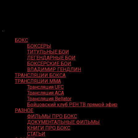
Skip
Boxing Video
to
Вернем боксу былое величие
content
БОКС
БОКСЕРЫ
ТИТУЛЬНЫЕ БОИ
ЛЕГЕНДАРНЫЕ БОИ
БОКСЕРСКИЕ БОИ
ВЛАДИМИР ГЕНДЛИН
ТРАНСЛЯЦИИ БОКСА
ТРАНСЛЯЦИИ MMA
Трансляция UFC
Трансляция ACA
Трансляция Bellator
Бойцовский клуб РЕН ТВ прямой эфир
РАЗНОЕ
ФИЛЬМЫ ПРО БОКС
ДОКУМЕНТАЛЬНЫЕ ФИЛЬМЫ
КНИГИ ПРО БОКС
СТАТЬИ