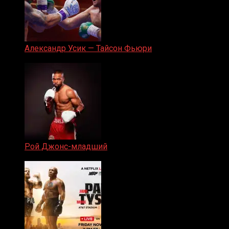
Александр Усик — Тайсон Фьюри
19.05.2024
Рой Джонс-младший
25.04.2019