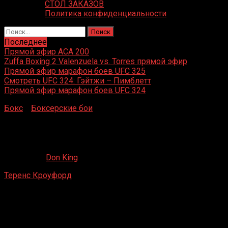
СТОЛ ЗАКАЗОВ
Политика конфиденциальности
Найти:
Последнее
Прямой эфир ACA 200
Zuffa Boxing 2 Valenzuela vs. Torres прямой эфир
Прямой эфир марафон боев UFC 325
Смотреть UFC 324: Гэйтжи – Пимблетт
Прямой эфир марафон боев UFC 324
Бокс
»
Боксерские бои
»
Теренс Кроуфорд – Джефф
Хорн
Теренс Кроуфорд – Джефф Хорн
17.04.2020
Don King
Теренс Кроуфорд
– Джефф Хорн
MGM Grand, Лас-Вегас, Невада, США
9 июня 2018