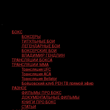
Skip
Boxing Video
to
Вернем боксу былое величие
content
БОКС
БОКСЕРЫ
ТИТУЛЬНЫЕ БОИ
ЛЕГЕНДАРНЫЕ БОИ
БОКСЕРСКИЕ БОИ
ВЛАДИМИР ГЕНДЛИН
ТРАНСЛЯЦИИ БОКСА
ТРАНСЛЯЦИИ MMA
Трансляция UFC
Трансляция ACA
Трансляция Bellator
Бойцовский клуб РЕН ТВ прямой эфир
РАЗНОЕ
ФИЛЬМЫ ПРО БОКС
ДОКУМЕНТАЛЬНЫЕ ФИЛЬМЫ
КНИГИ ПРО БОКС
СТАТЬИ