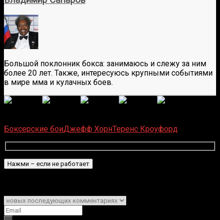
Владимир Сапаров
Большой поклонник бокса: занимаюсь и слежу за ним
более 20 лет. Также, интересуюсь крупными событиями
в мире мма и кулачных боев.
(
1 496
оценок, среднее:
5,00
из 5)
Загрузка...
Боксерские бои
Джефф Хорн
Теренс Кроуфорд
Подписаться
Уведомить о