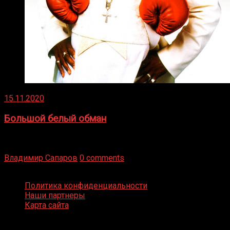
15.11.2020
Большой белый обман
Бокс — это всегда больше, чем просто спорт, чаще это
бизнес и тотализатор. И Фред Подробнее
Владимир Сапаров
0 comments
Boxing Video © Все права защищены
Политика конфиденциальности
Наши партнеры
Карта сайта