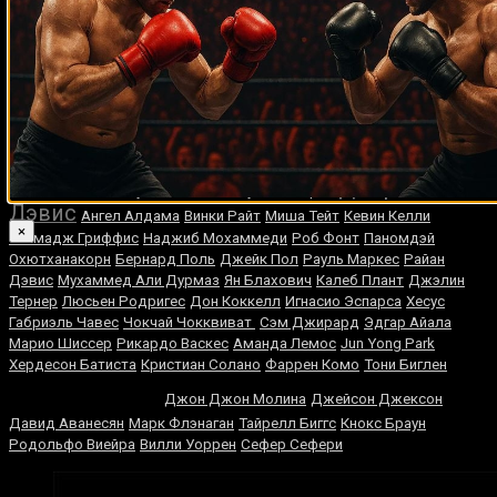
Medik on
Смотреть UFC 322 Делла Маддалена –
Махачев
Случайные боксеры
Джервонта
Вендалл Холл
Хесус Чавес
Хосе Луис Рамирес
Дэвис
Ангел Алдама
Винки Райт
Миша Тейт
Кевин Келли
×
Талмадж Гриффис
Наджиб Мохаммеди
Роб Фонт
Паномдэй
Охютханакорн
Бернард Поль
Джейк Пол
Рауль Маркес
Райан
Дэвис
Мухаммед Али Дурмаз
Ян Блахович
Калеб Плант
Джэлин
Тернер
Люсьен Родригес
Дон Коккелл
Игнасио Эспарса
Хесус
Габриэль Чавес
Чокчай Чокквиват
Сэм Джирард
Эдгар Айала
Марио Шиссер
Рикардо Васкес
Аманда Лемос
Jun Yong Park
Хердесон Батиста
Кристиан Солано
Фаррен Комо
Тони Биглен
Джо Луис
Джон Джон Молина
Джейсон Джексон
Давид Аванесян
Марк Флэнаган
Тайрелл Биггс
Кнокс Браун
Родольфо Виейра
Вилли Уоррен
Сефер Сефери