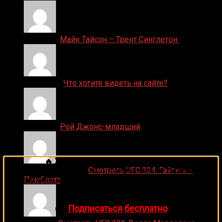
Денис on
Майк Тайсон – Трент Синглетон
ДЕНИС on
Что хотите видеть на сайте?
Денис on
Рой Джонс-младший
🔥 Хочешь зарабатывать на спорте?
Ляяляляляояо on
Смотреть UFC 324: Гэйтжи –
Подписывайся на наш Telegram-канал
1Sports
—
Пимблетт
прогнозы на единоборства и другие виды спорта
каждый день!
👉
Подписаться бесплатно