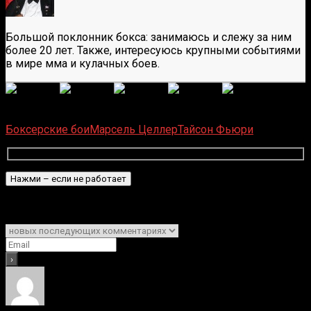
Большой поклонник бокса: занимаюсь и слежу за ним
более 20 лет. Также, интересуюсь крупными событиями
в мире мма и кулачных боев.
(
1 496
оценок, среднее:
5,00
из 5)
Загрузка...
Боксерские бои
Марсель Целлер
Тайсон Фьюри
Подписаться
Уведомить о