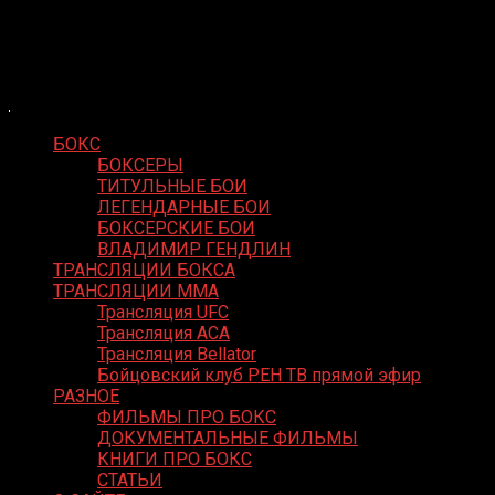
Skip
Boxing Video
to
Вернем боксу былое величие
content
БОКС
БОКСЕРЫ
ТИТУЛЬНЫЕ БОИ
ЛЕГЕНДАРНЫЕ БОИ
БОКСЕРСКИЕ БОИ
ВЛАДИМИР ГЕНДЛИН
ТРАНСЛЯЦИИ БОКСА
ТРАНСЛЯЦИИ MMA
Трансляция UFC
Трансляция ACA
Трансляция Bellator
Бойцовский клуб РЕН ТВ прямой эфир
РАЗНОЕ
ФИЛЬМЫ ПРО БОКС
ДОКУМЕНТАЛЬНЫЕ ФИЛЬМЫ
КНИГИ ПРО БОКС
СТАТЬИ