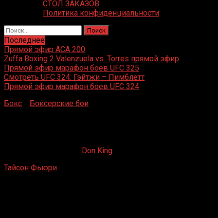
СТОЛ ЗАКАЗОВ
Политика конфиденциальности
Найти:
Последнее
Прямой эфир ACA 200
Zuffa Boxing 2 Valenzuela vs. Torres прямой эфир
Прямой эфир марафон боев UFC 325
Смотреть UFC 324: Гэйтжи – Пимблетт
Прямой эфир марафон боев UFC 324
Бокс
»
Боксерские бои
»
Тайсон Фьюри – Марсель
Целлер
Тайсон Фьюри – Марсель Целлер
20.12.2019
19.02.2023
Don King
Тайсон Фьюри
– Марсель Целлер
Robin Park Centre, Уиган, Ланкашир, Великобритания
17 января 2009