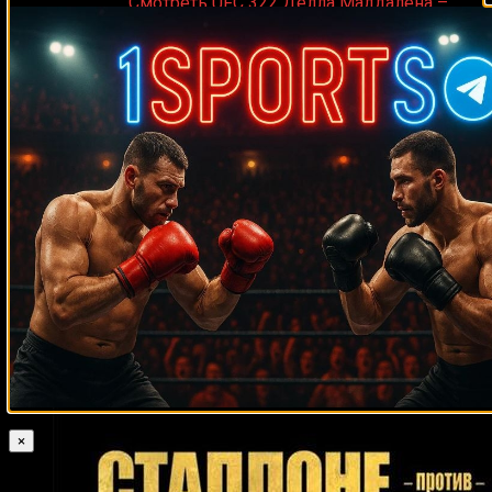
Medik on
Смотреть UFC 322 Делла Маддалена –
Махачев
Случайные боксеры
Билли Митчем
Пол Батлин
Рикардо Васкес
Леви Биллапс
Карлос
Пол Крэйг
Джулиус
Эррера
Денис Бахтов
Лауреано Рамирес
Фрэнсис
Анхель Росарио
Масатака Такехара
Крис Алгиери
Виломар Фернандес
Пол Денард
Джесси Шелби
Лиам Уолш
Кристиан Солано
Нил Кирквуд
Рон Хьюмс
Джо Хатчинсон
Hamdy
Abdelwahab
Томми Джексон
Витор Джонс Фрейтас
Георгий
Кертис
Тевдорашвили
Эли Диксон
Хьюн Мин Чой
Рик Эдсон
Ларри Дональд
Блэйдс
Рон Стендер
Умар
Стив
Саламов
Джеральд Ноублз
Руди Брэдли
Аллан Вестер
Гарсия
Гектор Асеро Санчес
Вилли Вильямс
Джулиус Фогл
Бэн
Абдул-Азиз Матазимов
Ветхя Сакмуангланг
Уилли Даймонд
Таки
Эл Маккой
Бун Киркман
Хосе Луис Эстевен
×