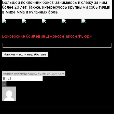
Большой поклонник бокса: занимаюсь и слежу за ним
более 20 лет. Также, интересуюсь крупными событиями
в мире мма и кулачных боев.
(
1 496
оценок, среднее:
5,00
из 5)
Загрузка...
Боксерские бои
Кевин Джонсон
Тайсон Фьюри
Подписаться
Уведомить о
0
комментариев
Старые