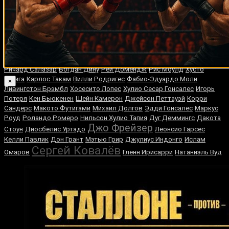
Случайные боксеры
Роман Огульчанский
Луис Монако
Константин Айрих
Тердсак
Флойд
Кокиетгым
Райан Шэй
Бен Баэз
Мейвезер
Луиджи Минчилло
Мак Фостер
Руди Любберс
Ричард Салазар
Богдан Дину
Рей Домендж
Рис Моулд
Хусто
Зунига
Карлос Такам
Вилли Родригес
Фабио-Эдуардо Моли
×
Ливингстон Брэмбл
Хосесито Лопес
Хулио Сесар Гонсалес
Игорь
Потеря
Кен Бьюкенен
Шейн Камерон
Джейсон Петтауэй
Корри
Сандерс
Макото Футигами
Михаил Долгов
Эдди Гонсалес
Маркус
Роуд
Роландо Ромеро
Нильсон Хулио Тапия
Дуг Деммингс
Дакота
Джо Фрейзер
Стоун
Диосбелис Уртадо
Леонсио Гарсес
Келли Павлик
Дон Грант
Мэтью Грир
Джулиус Индонго
Ислам
Сергей Ковалёв
Омаров
Гленн Ирисарри
Натаниэль Вуд