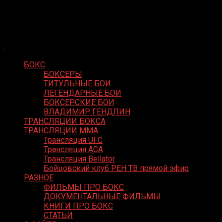
Skip
Boxing Video
to
Вернем боксу былое величие
content
БОКС
БОКСЕРЫ
ТИТУЛЬНЫЕ БОИ
ЛЕГЕНДАРНЫЕ БОИ
БОКСЕРСКИЕ БОИ
ВЛАДИМИР ГЕНДЛИН
ТРАНСЛЯЦИИ БОКСА
ТРАНСЛЯЦИИ MMA
Трансляция UFC
Трансляция ACA
Трансляция Bellator
Бойцовский клуб РЕН ТВ прямой эфир
РАЗНОЕ
ФИЛЬМЫ ПРО БОКС
ДОКУМЕНТАЛЬНЫЕ ФИЛЬМЫ
КНИГИ ПРО БОКС
СТАТЬИ