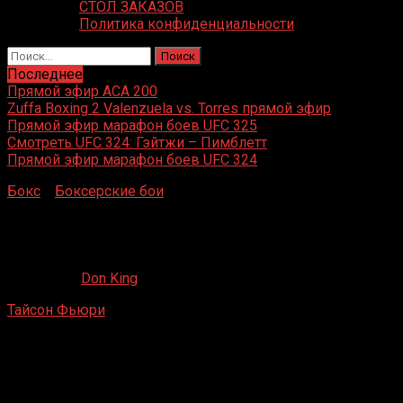
СТОЛ ЗАКАЗОВ
Политика конфиденциальности
Найти:
Последнее
Прямой эфир ACA 200
Zuffa Boxing 2 Valenzuela vs. Torres прямой эфир
Прямой эфир марафон боев UFC 325
Смотреть UFC 324: Гэйтжи – Пимблетт
Прямой эфир марафон боев UFC 324
Бокс
»
Боксерские бои
»
Тайсон Фьюри – Кевин
Джонсон
Тайсон Фьюри – Кевин Джонсон
22.12.2019
Don King
Тайсон Фьюри
– Кевин Джонсон
Odyssey Arena, Белфаст, Великобритания
1 декабря 2012