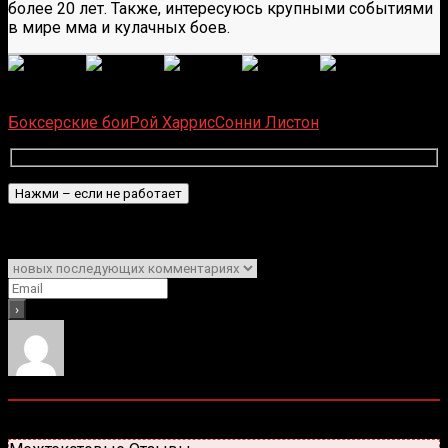
более 20 лет. Также, интересуюсь крупными событиями
в мире мма и кулачных боев.
(
6
оценок, среднее:
5,00
из 5)
Загрузка...
Боксерские бои
Рой Харрис
Сонни Листон
Подписаться
Уведомить о
0
комментариев
Старые
Новые
Популярные