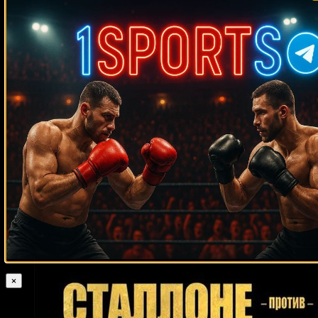
Линдон Артур
Тайрон Лаки
Исмаель Йола
Джой Гамаче
Хулио Сесар Гонсалес
Эдгар Айала
Кевин Барнет
Лайос Эрос
Марко
Вильфредо Ривера
Антонио Рубио
Роберт
Карри
Эрл Льюис
Альфредо Ангуло
Джо Кусумано
Дэррил Тайсон
Дэвид Прайс
Джон Дино Денис
Кайзер Мабуза
Чарли Полит
Ноэ
Крис
Сантильяна
Эммануэль Родригес
Тайрон Джексон
Арреола
Лучиано Золионе
Эсекьель Мадерна
Тревор Брайан
Хавьер Фортуна
Игорь Пилипенко
Викториано Соса
Роберт Колай
Коди Кох
Muhammad Naimov
Поль Пуарье
Эдмунд Энтинг Игнасио
Кливленд
Сонг Ядонг
Тим Цзю
Варлито Парренас
Уильямс
Крис Ханикатт
Элисео Кастильо
Тиаго Мойзес
Тревор Бербик
Брэндон Риос
Константин Айрих
Сезар Алан Валенсуэла
×