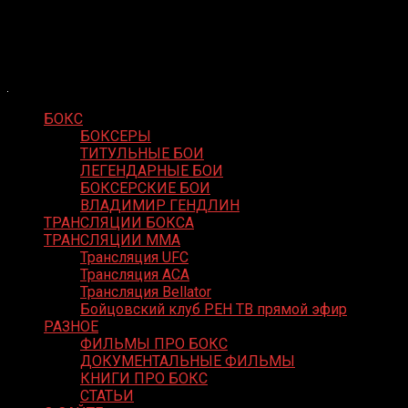
Skip
Boxing Video
to
Вернем боксу былое величие
content
БОКС
БОКСЕРЫ
ТИТУЛЬНЫЕ БОИ
ЛЕГЕНДАРНЫЕ БОИ
БОКСЕРСКИЕ БОИ
ВЛАДИМИР ГЕНДЛИН
ТРАНСЛЯЦИИ БОКСА
ТРАНСЛЯЦИИ MMA
Трансляция UFC
Трансляция ACA
Трансляция Bellator
Бойцовский клуб РЕН ТВ прямой эфир
РАЗНОЕ
ФИЛЬМЫ ПРО БОКС
ДОКУМЕНТАЛЬНЫЕ ФИЛЬМЫ
КНИГИ ПРО БОКС
СТАТЬИ