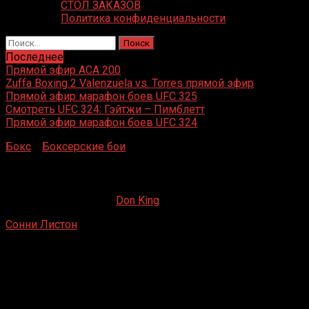
СТОЛ ЗАКАЗОВ
Политика конфиденциальности
Найти:
Последнее
Прямой эфир ACA 200
Zuffa Boxing 2 Valenzuela vs. Torres прямой эфир
Прямой эфир марафон боев UFC 325
Смотреть UFC 324: Гэйтжи – Пимблетт
Прямой эфир марафон боев UFC 324
Бокс
»
Боксерские бои
»
Сонни Листон – Рой Харрис
Сонни Листон – Рой Харрис
26.05.2020
19.02.2023
Don King
Сонни Листон
– Рой Харрис
Сэм Хьюстон Колизеум, Хьюстон, Техас, США
25.04.1960