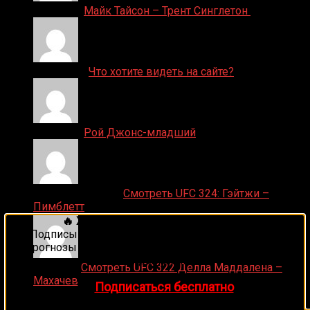
Денис on
Майк Тайсон – Трент Синглетон
ДЕНИС on
Что хотите видеть на сайте?
Денис on
Рой Джонс-младший
Ляяляляляояо on
Смотреть UFC 324: Гэйтжи –
Пимблетт
🔥 Хочешь зарабатывать на спорте?
Подписывайся на наш Telegram-канал
1Sports
—
прогнозы на единоборства и другие виды спорта
каждый день!
Medik on
Смотреть UFC 322 Делла Маддалена –
Махачев
👉
Подписаться бесплатно
Случайные боксеры