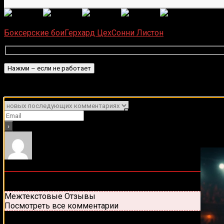
(
6
оце
Загрузка...
Боксерские бои
Герхард Цех
Сонни Листон
Подписаться
Уведомить о
Подписывайся на наш Tel
0
комментариев
Старые
Новые
Популярные
Межтекстовые Отзывы
Посмотреть все комментарии
Присоединяйся