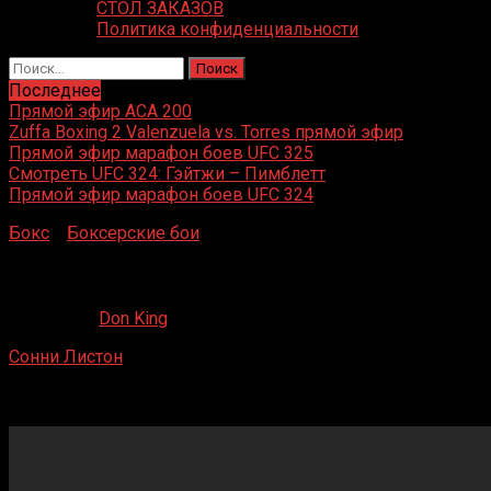
СТОЛ ЗАКАЗОВ
Политика конфиденциальности
Найти:
Последнее
Прямой эфир ACA 200
Zuffa Boxing 2 Valenzuela vs. Torres прямой эфир
Прямой эфир марафон боев UFC 325
Смотреть UFC 324: Гэйтжи – Пимблетт
Прямой эфир марафон боев UFC 324
Бокс
»
Боксерские бои
»
Сонни Листон – Герхард Цех
Сонни Листон – Герхард Цех
26.05.2020
Don King
Сонни Листон
– Герхард Цех
Йоханнесхов, Стокгольм, Швеция
01.07.1966