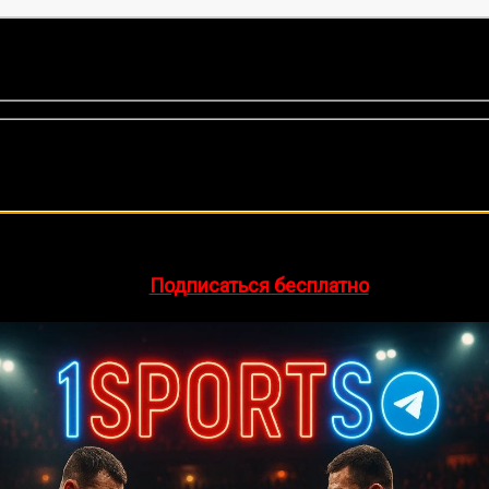
нок, среднее:
5,00
из 5)
🔥 Хочешь зарабатывать на спорте?
egram-канал
1Sports
— прогнозы на единоборства и другие 
👉
Подписаться бесплатно