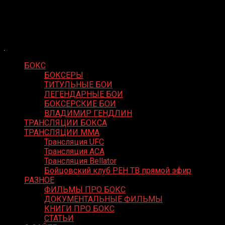
Skip
Boxing Video
to
Вернем боксу былое величие
content
БОКС
БОКСЕРЫ
ТИТУЛЬНЫЕ БОИ
ЛЕГЕНДАРНЫЕ БОИ
БОКСЕРСКИЕ БОИ
ВЛАДИМИР ГЕНДЛИН
ТРАНСЛЯЦИИ БОКСА
ТРАНСЛЯЦИИ MMA
Трансляция UFC
Трансляция ACA
Трансляция Bellator
Бойцовский клуб РЕН ТВ прямой эфир
РАЗНОЕ
ФИЛЬМЫ ПРО БОКС
ДОКУМЕНТАЛЬНЫЕ ФИЛЬМЫ
КНИГИ ПРО БОКС
СТАТЬИ