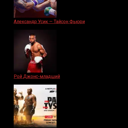
Александр Усик — Тайсон Фьюри
19.05.2024
Рой Джонс-младший
25.04.2019