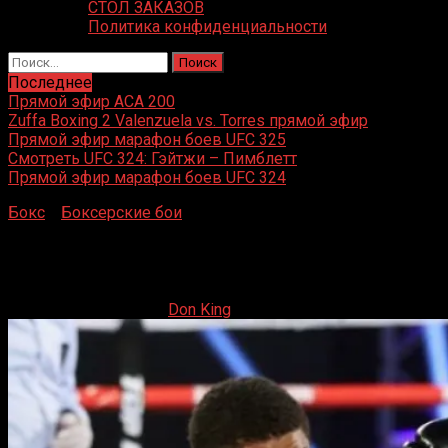
СТОЛ ЗАКАЗОВ
Политика конфиденциальности
Найти:
Последнее
Прямой эфир ACA 200
Zuffa Boxing 2 Valenzuela vs. Torres прямой эфир
Прямой эфир марафон боев UFC 325
Смотреть UFC 324: Гэйтжи – Пимблетт
Прямой эфир марафон боев UFC 324
Бокс
»
Боксерские бои
»
Шакур Стивенсон – Феликс
Карабальо
Шакур Стивенсон — Феликс Карабальо
10.06.2020
10.06.2020
Don King