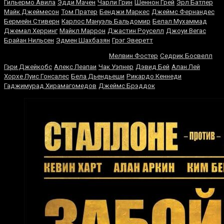
Гильермо Авила
Эдди Мачен
Чарли Грин
Шеннон Грей
Эрл Батлер
Майк Джеймесон
Том Пратер
Бенджи Маркес
Джеймс Фернандес
Бермейн Стиверн
Карлос Мануэль Бальдомир
Белал Мухаммад
Джемал Херринг
Майкл Маррон
Джастин Роуселл
Джоуи Вегас
Брайан Нильсен
Эдмен Шахбазян
Грэг Эверетт
Мухаммед Али
Мелвин Фостер
Седрик Босвелл
Гэри Джейкобс
Алекс Леапаи
Чак Уэпнер
Дэвид Бей
Алан Лей
Хорхе Луис Гонсалес
Бела Дьендьеши
Рикардо Кеннеди
Гаджимурад Хирамагомедов
Джеймс Брэддок