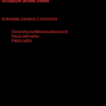
Большой белый обман
Бокс — это всегда больше, чем просто спорт, чаще это
бизнес и тотализатор. И Фред Подробнее
Владимир Сапаров
0 comments
Boxing Video © Все права защищены
Политика конфиденциальности
Наши партнеры
Карта сайта