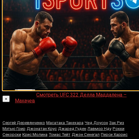
ДЕНИС on
Что хотите видеть на сайте?
Денис on
Рой Джонс-младший
Ляяляляляояо on
Смотреть UFC 324: Гэйтжи –
Пимблетт
Medik on
Смотреть UFC 322 Делла Маддалена –
×
Махачев
Случайные боксеры
Сергей Деревянченко
Масатака Такехара
Чед Доусон
Зак Риз
Мэтью Грир
Джонатан Крус
Джаред Гуден
Лавмор Нду
Рокки
Секорски
Крис Молина
Томас Тейт
Джон Сенегал
Перси Харрис