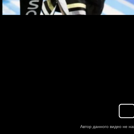
Шакур Стивенсон — Феликс Карабальо
MGM Grand Garden Arena, Лас-Вегас, Невада, США
9 июня 2020