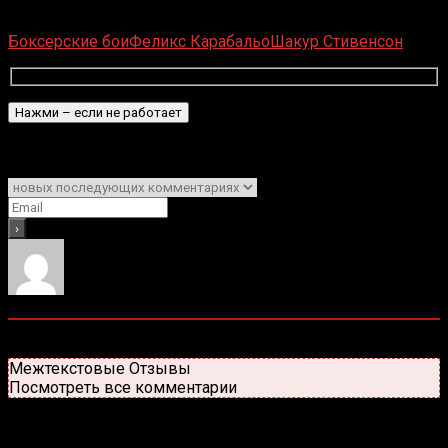
оценок, среднее:
5,00
из 5)
Загрузка...
Боксерские бои
Феликс Карабальо
Шакур Стивенсон
Подписаться
Уведомить о
0
комментариев
Старые
Новые
Популярные
Межтекстовые Отзывы
Посмотреть все комментарии
Присоединяйся