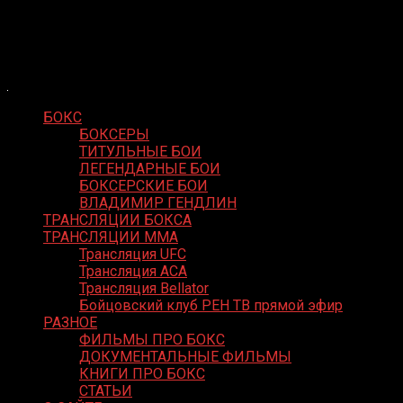
Skip
Boxing Video
to
Вернем боксу былое величие
content
БОКС
БОКСЕРЫ
ТИТУЛЬНЫЕ БОИ
ЛЕГЕНДАРНЫЕ БОИ
БОКСЕРСКИЕ БОИ
ВЛАДИМИР ГЕНДЛИН
ТРАНСЛЯЦИИ БОКСА
ТРАНСЛЯЦИИ MMA
Трансляция UFC
Трансляция ACA
Трансляция Bellator
Бойцовский клуб РЕН ТВ прямой эфир
РАЗНОЕ
ФИЛЬМЫ ПРО БОКС
ДОКУМЕНТАЛЬНЫЕ ФИЛЬМЫ
КНИГИ ПРО БОКС
СТАТЬИ