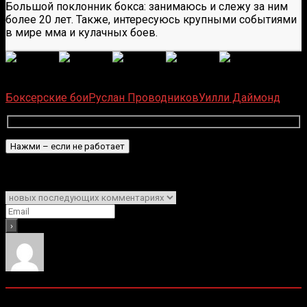
Большой поклонник бокса: занимаюсь и слежу за ним
более 20 лет. Также, интересуюсь крупными событиями
в мире мма и кулачных боев.
(
1 496
оценок, среднее:
5,00
из 5)
Загрузка...
Боксерские бои
Руслан Проводников
Уилли Даймонд
Подписаться
Уведомить о
0
комментариев
Старые