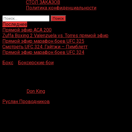
СТОЛ ЗАКАЗОВ
Политика конфиденциальности
Найти:
Последнее
Прямой эфир ACA 200
Zuffa Boxing 2 Valenzuela vs. Torres прямой эфир
Прямой эфир марафон боев UFC 325
Смотреть UFC 324: Гэйтжи – Пимблетт
Прямой эфир марафон боев UFC 324
Бокс
»
Боксерские бои
»
Руслан Проводников – Уилли
Даймонд
Руслан Проводников – Уилли Даймонд
10.02.2020
Don King
Руслан Проводников
– Уилли Даймонд
Томас и Мак-центр, Лас-Вегас
23 июня 2007