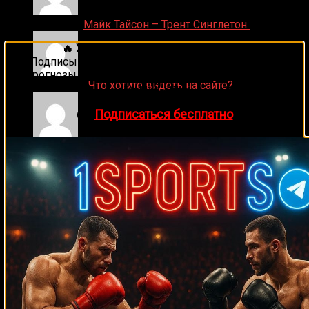
Денис on
Майк Тайсон – Трент Синглетон
🔥 Хочешь зарабатывать на спорте?
Подписывайся на наш Telegram-канал
1Sports
—
прогнозы на единоборства и другие виды спорта
ДЕНИС on
Что хотите видеть на сайте?
каждый день!
👉
Подписаться бесплатно
Денис on
Рой Джонс-младший
Ляяляляляояо on
Смотреть UFC 324: Гэйтжи –
Пимблетт
Medik on
Смотреть UFC 322 Делла Маддалена –
Махачев