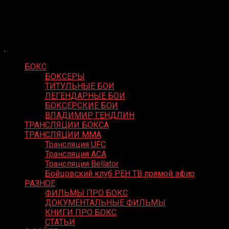
Skip
Boxing Video
to
Вернем боксу былое величие
content
БОКС
БОКСЕРЫ
ТИТУЛЬНЫЕ БОИ
ЛЕГЕНДАРНЫЕ БОИ
БОКСЕРСКИЕ БОИ
ВЛАДИМИР ГЕНДЛИН
ТРАНСЛЯЦИИ БОКСА
ТРАНСЛЯЦИИ MMA
Трансляция UFC
Трансляция ACA
Трансляция Bellator
Бойцовский клуб РЕН ТВ прямой эфир
РАЗНОЕ
ФИЛЬМЫ ПРО БОКС
ДОКУМЕНТАЛЬНЫЕ ФИЛЬМЫ
КНИГИ ПРО БОКС
СТАТЬИ