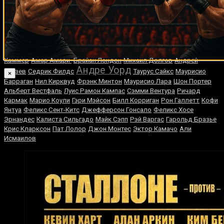
Случайные боксеры
Глен Джонсон
Джонни Болдуин
Дэймон МакКрири
Иппо Гала
Майк
Колберт
Вячеслав Сенченко
Игорь Пилипенко
Джошуа Клотти
Стив
Мэнни Пакьяо
Вальдес
Гленн Ирисарри
Кристиан
Хаммер
Амар Амари
Брайан Лондон
Михаил Долгов
Андрей
Андре Уорд
Князев
Седрик Филдс
Таурус Сайкс
Маурисио
×
Барраган
Нил Кирквуд
Фрэнк Минтон
Мaурисиo Лaрa
Шон Портер
Альберт Вестфаль
Луис Рамон Кампас
Сэмми Вентура
Ричард
Кармак
Марио Коули
Гэри Мэйсон
Билл Корриган
Рон Галлетт
Кофи
Янтуа
Феликс Сент-Китс
Джефферсон Гонсало
Феликс Хосе
Эрнандес
Калиста Сильгадо
Майк Сэпп
Рэй Варгас
Гарольд Бразье
Крис Кларксон
Пат Лолор
Джон Монтес
Эктор Камачо
Али
Исмаилов