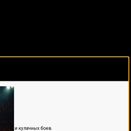
виды спорта каждый день!
е мма и кулачных боев.