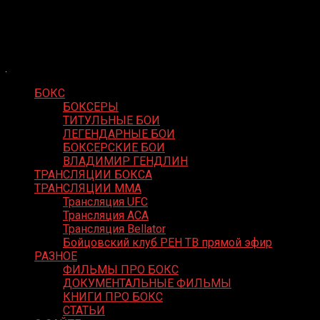
Skip
Boxing Video
to
Вернем боксу былое величие
content
БОКС
БОКСЕРЫ
ТИТУЛЬНЫЕ БОИ
ЛЕГЕНДАРНЫЕ БОИ
БОКСЕРСКИЕ БОИ
ВЛАДИМИР ГЕНДЛИН
ТРАНСЛЯЦИИ БОКСА
ТРАНСЛЯЦИИ MMA
Трансляция UFC
Трансляция ACA
Трансляция Bellator
Бойцовский клуб РЕН ТВ прямой эфир
РАЗНОЕ
ФИЛЬМЫ ПРО БОКС
ДОКУМЕНТАЛЬНЫЕ ФИЛЬМЫ
КНИГИ ПРО БОКС
СТАТЬИ