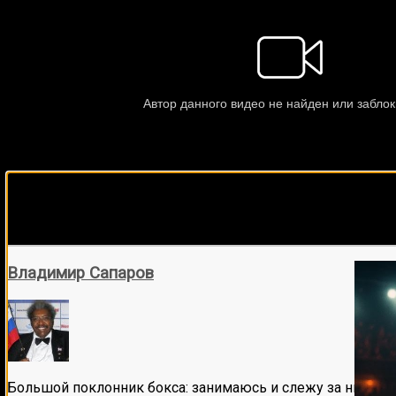
Подписывайся на наш Tel
Владимир Сапаров
Большой поклонник бокса: занимаюсь и слежу за ним бол