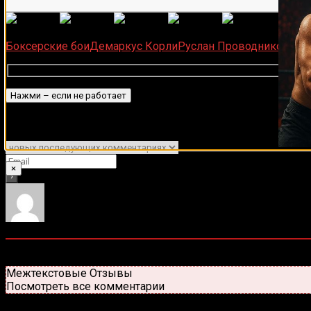
(
1 496
Загрузка...
Боксерские бои
Демаркус Корли
Руслан Проводников
Подписаться
Уведомить о
×
0
комментариев
Старые
Новые
Популярные
Межтекстовые Отзывы
Посмотреть все комментарии