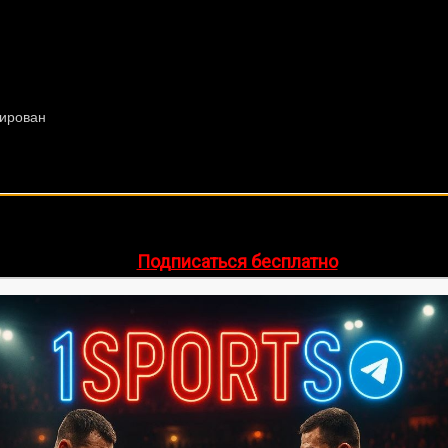
🔥 Хочешь зарабатывать на спорте?
egram-канал
1Sports
— прогнозы на единоборства и другие 
👉
Подписаться бесплатно
ее 20 лет. Также, интересуюсь крупными событиями в мир