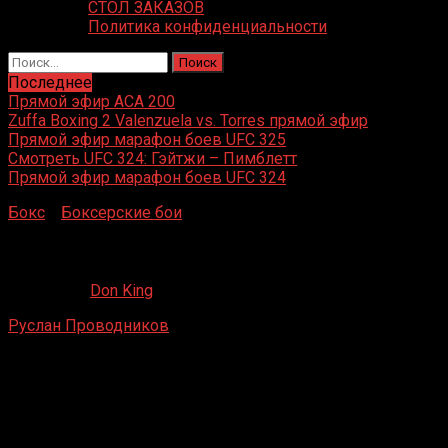
СТОЛ ЗАКАЗОВ
Политика конфиденциальности
Найти:
Последнее
Прямой эфир ACA 200
Zuffa Boxing 2 Valenzuela vs. Torres прямой эфир
Прямой эфир марафон боев UFC 325
Смотреть UFC 324: Гэйтжи – Пимблетт
Прямой эфир марафон боев UFC 324
Бокс
»
Боксерские бои
»
Руслан Проводников – Демарку
Руслан Проводников – Демаркус Корли
10.02.2020
Don King
Руслан Проводников
– Демаркус Корли
ДИВС, Екатеринбург
5 декабря 2011