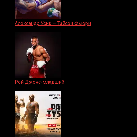
Александр Усик — Тайсон Фьюри
19.05.2024
Рой Джонс-младший
25.04.2019