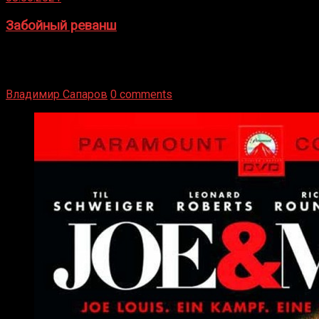
Забойный реванш
Двух старых соперников по боксу уговаривают
вернуться из отставки, чтобы они бились друг с другом
Подробнее
Владимир Сапаров
0 comments