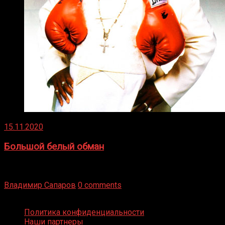
15.11.2020
Большой белый обман
Бокс — это всегда больше, чем просто спорт, чаще это
бизнес и тотализатор. И Фред Подробнее
Владимир Сапаров
0 comments
Boxing Video © Все права защищены
Политика конфиденциальности
Наши партнеры