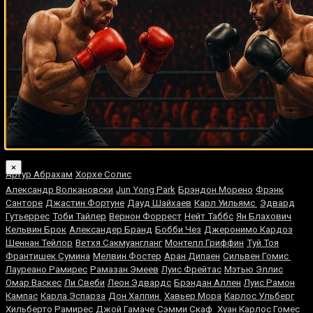
Ляяляляляояо on
Смотреть UFC 324: Гэйтжи –
Пимблетт
Medik on
Смотреть UFC 322 Делла Маддалена –
Махачев
Случайные боксеры
Майк Тайсон
×
Артур Абрахам
Хорхе Солис
Александр Волкановски
Jun Yong Park
Брэндон Морено
Фрэнк
Санторе
Джастин Фортуне
Дауд Шайхаев
Карл Уильямс
Эдвард
Гутьеррес
Тоби Тайлер
Вернон Форрест
Нейт Таббс
Ян Блахович
Кельвин Брок
Александер Бранд
Бобби Чез
Джеронимо Кардоз
Шеннан Тейлор
Ветхя Сакмуангланг
Монтелл Гриффин
Туй Тоя
Франтишек Сумина
Мелвин Фостер
Аран Дипаен
Сильвен Гомис
Лауреано Рамирес
Рамазан Эмеев
Луис Фрейтас
Мэтью Эллис
Омар Васкес
Ли Свеби
Леон Эдвардс
Брэндан Аллен
Луис Рамон
Кампас
Карла Эспарза
Дон Халпин
Хавьер Мора
Карлос Ульберг
Хильберто Рамирес
Джой Гамаче
Сэмми Скаф
Хуан Карлос Гомес