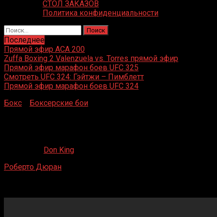
СТОЛ ЗАКАЗОВ
Политика конфиденциальности
Найти:
Последнее
Прямой эфир ACA 200
Zuffa Boxing 2 Valenzuela vs. Torres прямой эфир
Прямой эфир марафон боев UFC 325
Смотреть UFC 324: Гэйтжи – Пимблетт
Прямой эфир марафон боев UFC 324
Бокс
»
Боксерские бои
»
Роберто Дюран – Феликс Хосе
Эрнандес
Роберто Дюран – Феликс Хосе Эрнандес
16.05.2020
Don King
Роберто Дюран
– Феликс Хосе Эрнандес
Gimnasio Нуэво Панама, Панама, Панама
31 января 1998