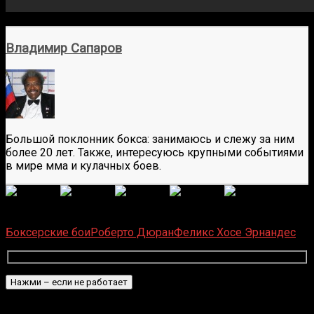
Владимир Сапаров
Большой поклонник бокса: занимаюсь и слежу за ним
более 20 лет. Также, интересуюсь крупными событиями
в мире мма и кулачных боев.
(
1 496
оценок, среднее:
5,00
из 5)
Загрузка...
Боксерские бои
Роберто Дюран
Феликс Хосе Эрнандес
Подписаться