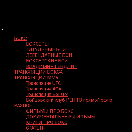
Skip
Boxing Video
to
Вернем боксу былое величие
content
БОКС
БОКСЕРЫ
ТИТУЛЬНЫЕ БОИ
ЛЕГЕНДАРНЫЕ БОИ
БОКСЕРСКИЕ БОИ
ВЛАДИМИР ГЕНДЛИН
ТРАНСЛЯЦИИ БОКСА
ТРАНСЛЯЦИИ MMA
Трансляция UFC
Трансляция ACA
Трансляция Bellator
Бойцовский клуб РЕН ТВ прямой эфир
РАЗНОЕ
ФИЛЬМЫ ПРО БОКС
ДОКУМЕНТАЛЬНЫЕ ФИЛЬМЫ
КНИГИ ПРО БОКС
СТАТЬИ