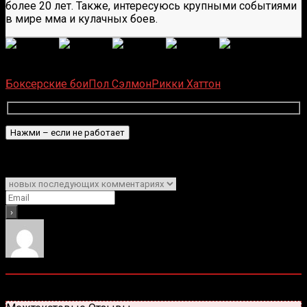
более 20 лет. Также, интересуюсь крупными событиями
в мире мма и кулачных боев.
(
1 496
оценок, среднее:
5,00
из 5)
Загрузка...
Боксерские бои
Пол Сэлмон
Рикки Хаттон
Подписаться
Уведомить о
0
комментариев
Старые
Новые
Популярные