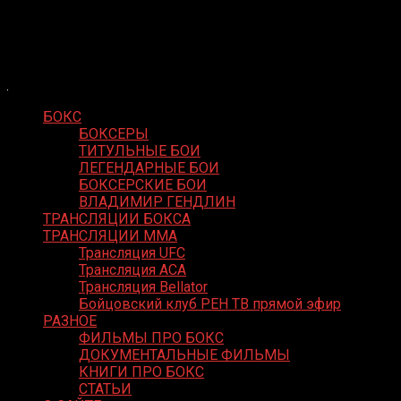
Skip
Boxing Video
to
Вернем боксу былое величие
content
БОКС
БОКСЕРЫ
ТИТУЛЬНЫЕ БОИ
ЛЕГЕНДАРНЫЕ БОИ
БОКСЕРСКИЕ БОИ
ВЛАДИМИР ГЕНДЛИН
ТРАНСЛЯЦИИ БОКСА
ТРАНСЛЯЦИИ MMA
Трансляция UFC
Трансляция ACA
Трансляция Bellator
Бойцовский клуб РЕН ТВ прямой эфир
РАЗНОЕ
ФИЛЬМЫ ПРО БОКС
ДОКУМЕНТАЛЬНЫЕ ФИЛЬМЫ
КНИГИ ПРО БОКС
СТАТЬИ