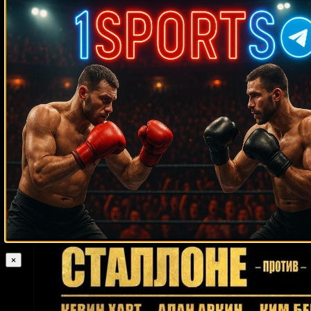
Мануэль Чарр
Седрик
Реджи Сандерс
Шавкат Рахмонов
Маркос Майдана
Агнью
Эдмунд Энтинг Игнасио
Хуан
Карлос Пайано
Жан-Марк Мормек
Кинг Левински
Джордан
Шиммелл
Доминик Александр
Лео Санта Крус
Марк Уинтерс
Винки Райт
Тайрон Джексон
Байрон Митчелл
Кен Лакуст
Джон
Текстон
Hamdy Abdelwahab
Дэвид Эстрада
Кори Джонсон
Джо
Джулия Авила
Хэнкс
Паулино Ускудун
Райан Шэй
Ларри Прэтер
Роланд Ластарца
Феликс Сент-Китс
Асланбек Кодзоев
Решат Мати
Джеймс Тиллис
Дакота Стоун
Элвин Уильямс
Джон
Армандо
Авила
Лайос Эрос
Осуману Адама
Джон Сенегал
Кастро
Рафаэль Физиев
Энгин Каракаплан
Генри Акинванде
Жан Паскаль
Крис Алгиери
Деметрио Себальос
Дэвид Прайс
×