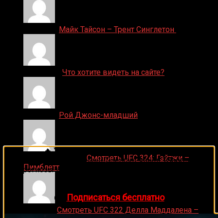
Денис on
Майк Тайсон – Трент Синглетон
ДЕНИС on
Что хотите видеть на сайте?
Денис on
Рой Джонс-младший
🔥 Хочешь зарабатывать на спорте?
Ляяляляляояо on
Смотреть UFC 324: Гэйтжи –
Подписывайся на наш Telegram-канал
1Sports
—
Пимблетт
прогнозы на единоборства и другие виды спорта
каждый день!
👉
Подписаться бесплатно
Medik on
Смотреть UFC 322 Делла Маддалена –