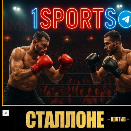
Махачев
Случайные боксеры
Фернан Маркотт
Стефан Джонсон
Пол Сэлмон
Энтони Дэвис
Куваныч Тойгонбаев
Марсело Фабиан Домингес
Марина Родригес
Сауль Альварес
Роб Кэллоуэй
Эбани Бриджес
Седрик
Босвелл
Брэндон Морено
Митч Грин
Табисо Мчуну
Кирк Джонсон
Мэнни Пакьяо
Питер Бакли
Донни Лалонд
Мигель
Пена
Хорхе Кастро
Оливер Маккол
Гектор Томпсон
Су Мудаержи
Херби Хайд
Чак Гарднер
Луциф Хамани
Энтони Кукс
Аманда Лемос
Роке Кассиани
Марко Хук
Гуидо Вианелло
Бобби Ганн
Джерри
Хэлстид
Давид Лемье
Бейбут Шуменов
Марио Барриос
Фахпракорб Раккиятджим
Эдмунд Энтинг Игнасио
Лавмор Нду
Джемейн Ортис
Умар Саламов
Майк Экли
Патрис Л’Эро
Дэнни
Томас
Адилсон Родригес
×