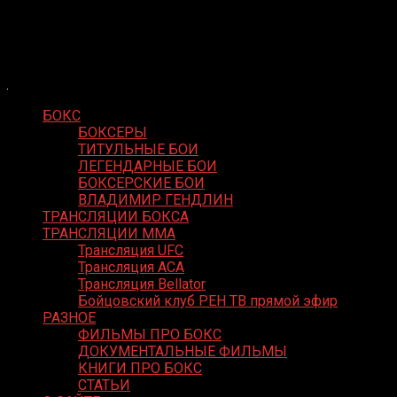
Skip
Boxing Video
to
Вернем боксу былое величие
content
БОКС
БОКСЕРЫ
ТИТУЛЬНЫЕ БОИ
ЛЕГЕНДАРНЫЕ БОИ
БОКСЕРСКИЕ БОИ
ВЛАДИМИР ГЕНДЛИН
ТРАНСЛЯЦИИ БОКСА
ТРАНСЛЯЦИИ MMA
Трансляция UFC
Трансляция ACA
Трансляция Bellator
Бойцовский клуб РЕН ТВ прямой эфир
РАЗНОЕ
ФИЛЬМЫ ПРО БОКС
ДОКУМЕНТАЛЬНЫЕ ФИЛЬМЫ
КНИГИ ПРО БОКС
СТАТЬИ