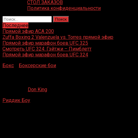
СТОЛ ЗАКАЗОВ
Политика конфиденциальности
Найти:
Последнее
Прямой эфир ACA 200
Zuffa Boxing 2 Valenzuela vs. Torres прямой эфир
Прямой эфир марафон боев UFC 325
Смотреть UFC 324: Гэйтжи – Пимблетт
Прямой эфир марафон боев UFC 324
Бокс
»
Боксерские бои
»
Риддик Боу – Пьер Кутзер
Риддик Боу – Пьер Кутзер
07.06.2020
Don King
Риддик Боу
– Пьер Кутзер
Мираж Хоутел энд Касино, Лас-Вегас, Невада, США
18 июля 1992