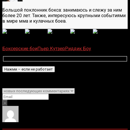
Большой поклонник бокса: занимаюсь и слежу за ним
более 20 лет. Также, интересуюсь крупными событиями
в мире мма и кулачных боев.
(
6
оценок, среднее:
5,00
из 5)
Загрузка...
Боксерские бои
Пьер Кутзер
Риддик Боу
Подписаться
Уведомить о
0
комментариев