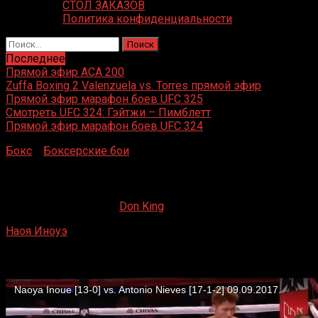
СТОЛ ЗАКАЗОВ
Политика конфиденциальности
Найти:
Последнее
Прямой эфир ACA 200
Zuffa Boxing 2 Valenzuela vs. Torres прямой эфир
Прямой эфир марафон боев UFC 325
Смотреть UFC 324: Гэйтжи – Пимблетт
Прямой эфир марафон боев UFC 324
Бокс
»
Боксерские бои
»
Наоя Иноуэ – Антонио Ниевес
Наоя Иноуэ – Антонио Ниевес
24.06.2020
09.01.2021
Don King
Наоя Иноуэ
– Антонио Ниевес
Стабхаб Сентер, Карсон, Калифорния, США
9 сентября 2017