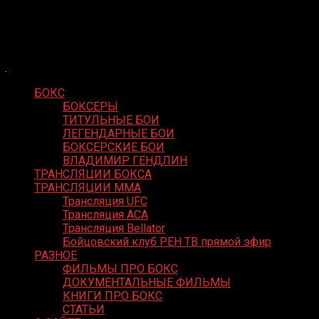
Skip
Boxing Video
to
Вернем боксу былое величие
content
БОКС
БОКСЕРЫ
ТИТУЛЬНЫЕ БОИ
ЛЕГЕНДАРНЫЕ БОИ
БОКСЕРСКИЕ БОИ
ВЛАДИМИР ГЕНДЛИН
ТРАНСЛЯЦИИ БОКСА
ТРАНСЛЯЦИИ MMA
Трансляция UFC
Трансляция ACA
Трансляция Bellator
Бойцовский клуб РЕН ТВ прямой эфир
РАЗНОЕ
ФИЛЬМЫ ПРО БОКС
ДОКУМЕНТАЛЬНЫЕ ФИЛЬМЫ
КНИГИ ПРО БОКС
СТАТЬИ