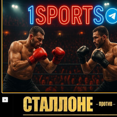
Махачев
Случайные боксеры
Лупе Герра
Крис Кларксон
Отис Тисдейл
Саймон Браун
Джо Багнер
Питер Макнили
Чарльз Уильямс
Мэтью Хаттон
Рафаэль Пинеда
Джильберто Уильямсон
Эймос Джонсон
Родригес Моунго
Эктор
Лопес
Фредди Норвуд
Джерри Хэлстид
Эйнджел Манфреди
Дэви
Мур
Джеймс Притчард
Антонио Тарвер
Хайме Ранхель
Олег
Пэдди Пимблетт
Маскаев
Эктор Авила
Пол Хэнлон
Мигель
Сантана
Тони Томпсон
Маркус Роуд
Решат Мати
Гуты Эспадас-
младший
Стефан Тессье
Тайлер Хьюз
Джоуи Абель
Джоелл
Годфри
Артем Дамковский
Корнелиус Уайт
Фрэнки Свинделл
Уилл
Энтони Джошуа
Хилтон
Джефф Лана
Адольфо
Вашингтон
Эдуардо Моралес
Рамон Феликс
Люк Рокхолд
Марко
Хук
Викториано Соса
×