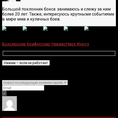
Большой поклонник бокса: занимаюсь и слежу за ним
более 20 лет. Также, интересуюсь крупными событиями
в мире мма и кулачных боев.
(
6
оценок, среднее:
5,00
из 5)
Загрузка...
Боксерские бои
Антонио Ниевес
Наоя Иноуэ
Подписаться
Уведомить о
0
комментариев