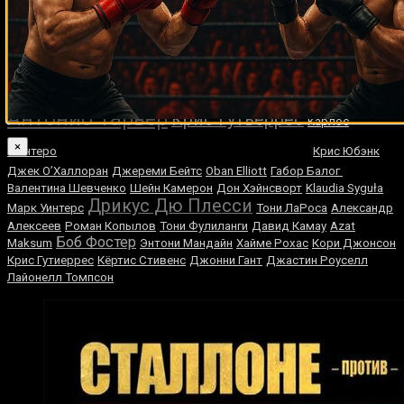
Случайные боксеры
Энцо Маккаринелли
Натаниэль Вуд
Рэй Оливейра
Чокчай
Оливер МакКолл
Чокквиват
Эдди Нилсон
Джерри Купер
Леви
Анхель Манфреди
Биллапс
Патрик Чарпентье
Йорденис Угас
Донован Раддок
Поли Диас
Антонио Фитч
Адольфо Вирует
Антонио Тарвер
Крис Гутьеррес
Карлос
Хосе Луис Кастильо
×
Монтеро
Крис Юбэнк
Джек О’Халлоран
Джереми Бейтс
Oban Elliott
Габор Балог
Валентина Шевченко
Шейн Камерон
Дон Хэйнсворт
Klaudia Syguła
Дрикус Дю Плесси
Марк Уинтерс
Тони ЛаРоса
Александр
Алексеев
Роман Копылов
Тони Фулиланги
Давид Камау
Azat
Боб Фостер
Maksum
Энтони Мандайн
Хайме Рохас
Кори Джонсон
Крис Гутиеррес
Кёртис Стивенс
Джонни Гант
Джастин Роуселл
Лайонелл Томпсон