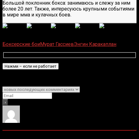
Большой поклонник бокса: занимаюсь и слежу за ним
более 20 лет. Также, интересуюсь крупными событиями
в мире мма и кулачных боев.
(
1 496
оценок, среднее:
5,00
из 5)
Загрузка...
Боксерские бои
Мурат Гассиев
Энгин Каракаплан
Подписаться
Уведомить о
0
комментариев
Старые