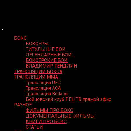
Skip
Boxing Video
to
Вернем боксу былое величие
content
БОКС
БОКСЕРЫ
ТИТУЛЬНЫЕ БОИ
ЛЕГЕНДАРНЫЕ БОИ
БОКСЕРСКИЕ БОИ
ВЛАДИМИР ГЕНДЛИН
ТРАНСЛЯЦИИ БОКСА
ТРАНСЛЯЦИИ MMA
Трансляция UFC
Трансляция ACA
Трансляция Bellator
Бойцовский клуб РЕН ТВ прямой эфир
РАЗНОЕ
ФИЛЬМЫ ПРО БОКС
ДОКУМЕНТАЛЬНЫЕ ФИЛЬМЫ
КНИГИ ПРО БОКС
СТАТЬИ