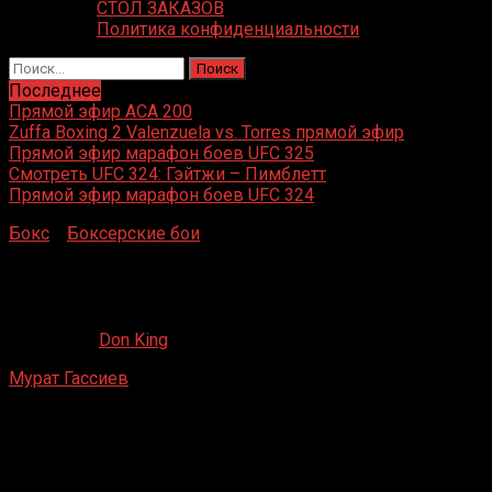
СТОЛ ЗАКАЗОВ
Политика конфиденциальности
Найти:
Последнее
Прямой эфир ACA 200
Zuffa Boxing 2 Valenzuela vs. Torres прямой эфир
Прямой эфир марафон боев UFC 325
Смотреть UFC 324: Гэйтжи – Пимблетт
Прямой эфир марафон боев UFC 324
Бокс
»
Боксерские бои
»
Мурат Гассиев – Энгин
Каракаплан
Мурат Гассиев – Энгин Каракаплан
17.02.2020
Don King
Мурат Гассиев
– Энгин Каракаплан
Манеж, Владикавказ, Северная Осетия, Россия
31 октября 2014