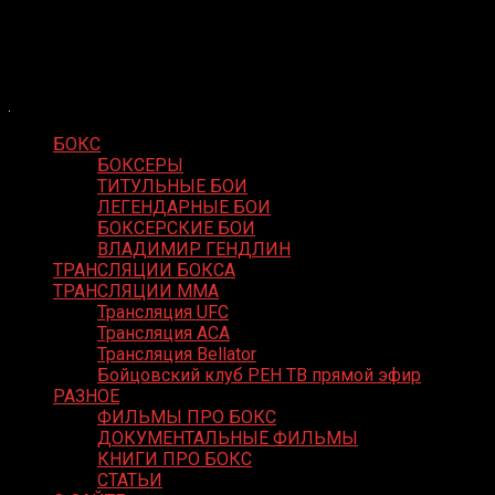
Skip
Boxing Video
to
Вернем боксу былое величие
content
БОКС
БОКСЕРЫ
ТИТУЛЬНЫЕ БОИ
ЛЕГЕНДАРНЫЕ БОИ
БОКСЕРСКИЕ БОИ
ВЛАДИМИР ГЕНДЛИН
ТРАНСЛЯЦИИ БОКСА
ТРАНСЛЯЦИИ MMA
Трансляция UFC
Трансляция ACA
Трансляция Bellator
Бойцовский клуб РЕН ТВ прямой эфир
РАЗНОЕ
ФИЛЬМЫ ПРО БОКС
ДОКУМЕНТАЛЬНЫЕ ФИЛЬМЫ
КНИГИ ПРО БОКС
СТАТЬИ