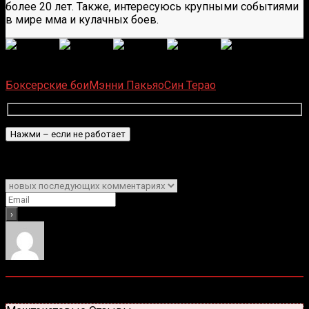
более 20 лет. Также, интересуюсь крупными событиями
в мире мма и кулачных боев.
(
1 496
оценок, среднее:
5,00
из 5)
Загрузка...
Боксерские бои
Мэнни Пакьяо
Син Терао
Подписаться
Уведомить о
0
комментариев
Старые
Новые
Популярные