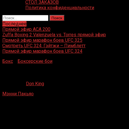
СТОЛ ЗАКАЗОВ
Политика конфиденциальности
Найти:
Последнее
Прямой эфир ACA 200
Zuffa Boxing 2 Valenzuela vs. Torres прямой эфир
Прямой эфир марафон боев UFC 325
Смотреть UFC 324: Гэйтжи – Пимблетт
Прямой эфир марафон боев UFC 324
Бокс
»
Боксерские бои
»
Мэнни Пакьяо – Син Терао
Мэнни Пакьяо – Син Терао
13.08.2019
Don King
Мэнни Пакьяо
– Син Терао
Коракуэн, Токио, Япония
18 мая 1998