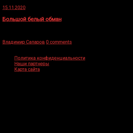
15.11.2020
Большой белый обман
Бокс — это всегда больше, чем просто спорт, чаще это
бизнес и тотализатор. И Фред Подробнее
Владимир Сапаров
0 comments
Boxing Video © Все права защищены
Политика конфиденциальности
Наши партнеры
Карта сайта