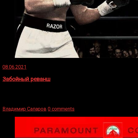
08.06.2021
Забойный реванш
Двух старых соперников по боксу уговаривают
вернуться из отставки, чтобы они бились друг с другом
Подробнее
Владимир Сапаров
0 comments