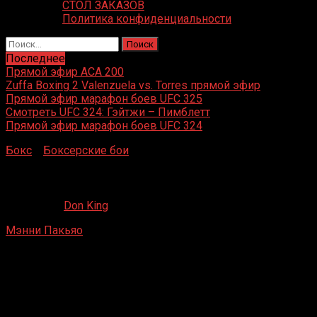
СТОЛ ЗАКАЗОВ
Политика конфиденциальности
Найти:
Последнее
Прямой эфир ACA 200
Zuffa Boxing 2 Valenzuela vs. Torres прямой эфир
Прямой эфир марафон боев UFC 325
Смотреть UFC 324: Гэйтжи – Пимблетт
Прямой эфир марафон боев UFC 324
Бокс
»
Боксерские бои
»
Мэнни Пакьяо – Иппо Гала
Мэнни Пакьяо – Иппо Гала
13.08.2019
Don King
Мэнни Пакьяо
– Иппо Гала
Mandaluyong, Филиппины
27 июля 1996