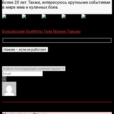
более 20 лет. Также, интересуюсь крупными событиями
в мире мма и кулачных боев.
(
1 496
оценок, среднее:
5,00
из 5)
Загрузка...
Боксерские бои
Иппо Гала
Мэнни Пакьяо
Подписаться
Уведомить о
0
комментариев
Старые
Новые
Популярные