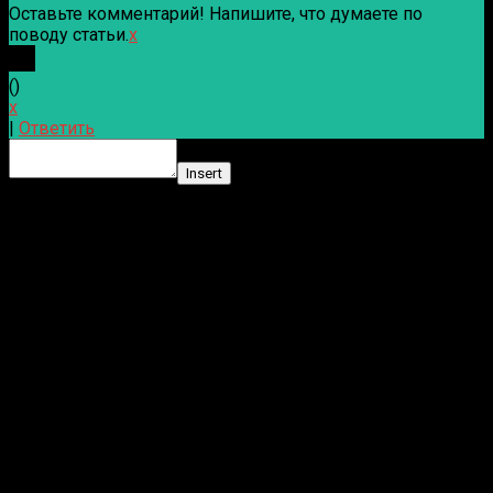
Оставьте комментарий! Напишите, что думаете по
поводу статьи.
x
(
)
x
|
Ответить
Insert