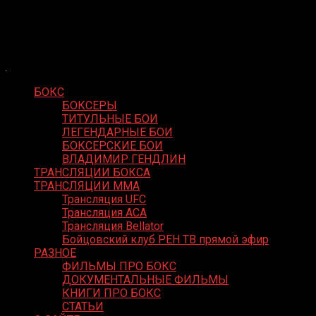
Skip
Boxing Video
to
Вернем боксу былое величие
content
БОКС
БОКСЕРЫ
ТИТУЛЬНЫЕ БОИ
ЛЕГЕНДАРНЫЕ БОИ
БОКСЕРСКИЕ БОИ
ВЛАДИМИР ГЕНДЛИН
ТРАНСЛЯЦИИ БОКСА
ТРАНСЛЯЦИИ MMA
Трансляция UFC
Трансляция ACA
Трансляция Bellator
Бойцовский клуб РЕН ТВ прямой эфир
РАЗНОЕ
ФИЛЬМЫ ПРО БОКС
ДОКУМЕНТАЛЬНЫЕ ФИЛЬМЫ
КНИГИ ПРО БОКС
СТАТЬИ