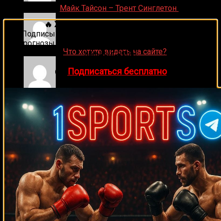
Денис on
Майк Тайсон – Трент Синглетон
🔥 Хочешь зарабатывать на спорте?
Подписывайся на наш Telegram-канал
1Sports
—
прогнозы на единоборства и другие виды спорта
ДЕНИС on
Что хотите видеть на сайте?
каждый день!
👉
Подписаться бесплатно
Денис on
Рой Джонс-младший
Ляяляляляояо on
Смотреть UFC 324: Гэйтжи –
Пимблетт
Medik on
Смотреть UFC 322 Делла Маддалена –
Махачев
Случайные боксеры