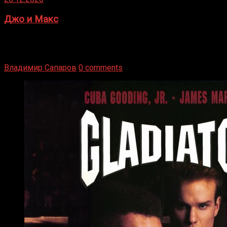
Джо и Макс
1936 год. Немецкий чемпион Макс Шмеллинг одержал
победу над американским боксером-тяжеловесом Джо
Луисом. Возвратясь на Подробнее
Владимир Сапаров
0 comments