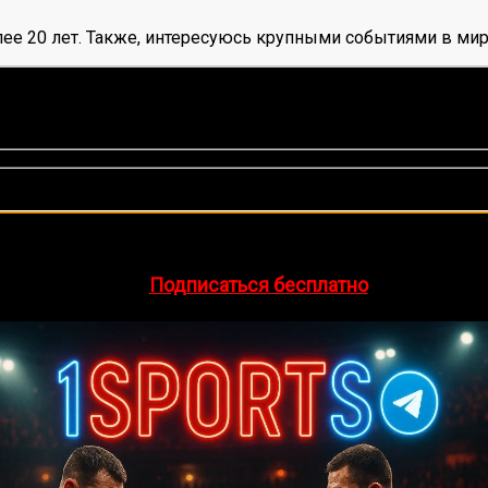
ее 20 лет. Также, интересуюсь крупными событиями в мир
оценок, среднее:
5,00
из 5)
🔥 Хочешь зарабатывать на спорте?
egram-канал
1Sports
— прогнозы на единоборства и другие 
👉
Подписаться бесплатно