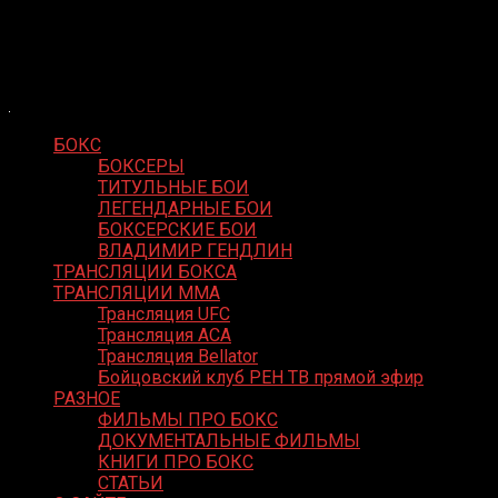
Skip
Boxing Video
to
Вернем боксу былое величие
content
БОКС
БОКСЕРЫ
ТИТУЛЬНЫЕ БОИ
ЛЕГЕНДАРНЫЕ БОИ
БОКСЕРСКИЕ БОИ
ВЛАДИМИР ГЕНДЛИН
ТРАНСЛЯЦИИ БОКСА
ТРАНСЛЯЦИИ MMA
Трансляция UFC
Трансляция ACA
Трансляция Bellator
Бойцовский клуб РЕН ТВ прямой эфир
РАЗНОЕ
ФИЛЬМЫ ПРО БОКС
ДОКУМЕНТАЛЬНЫЕ ФИЛЬМЫ
КНИГИ ПРО БОКС
СТАТЬИ