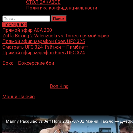
СТОЛ ЗАКАЗОВ
Политика конфиденциальности
Найти:
Последнее
Прямой эфир ACA 200
Zuffa Boxing 2 Valenzuela vs. Torres прямой эфир
Прямой эфир марафон боев UFC 325
Смотреть UFC 324: Гэйтжи – Пимблетт
Прямой эфир марафон боев UFC 324
Бокс
»
Боксерские бои
»
Мэнни Пакьяо – Джефф Хорн
Мэнни Пакьяо – Джефф Хорн
16.08.2019
01.06.2022
Don King
Мэнни Пакьяо
– Джефф Хорн
Suncorp Stadium, Брисбен, Квинсленд, Австралия
2 июля 2017