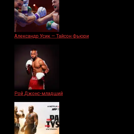
Александр Усик — Тайсон Фьюри
19.05.2024
Рой Джонс-младший
25.04.2019