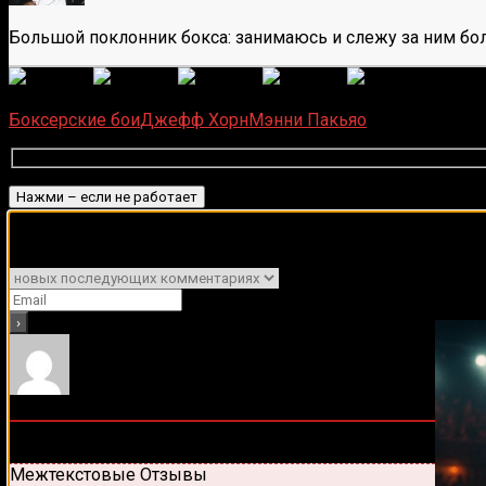
Большой поклонник бокса: занимаюсь и слежу за ним бол
(
1 497
Загрузка...
Боксерские бои
Джефф Хорн
Мэнни Пакьяо
Подписаться
Подписывайся на наш Tel
Уведомить о
0
комментариев
Старые
Новые
Популярные
Межтекстовые Отзывы