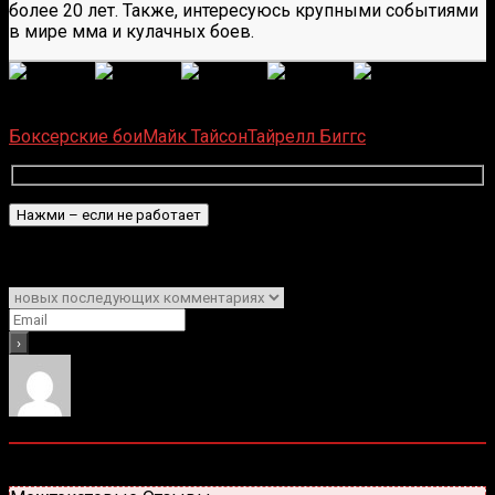
более 20 лет. Также, интересуюсь крупными событиями
в мире мма и кулачных боев.
(Пока оценок нет)
Загрузка...
Боксерские бои
Майк Тайсон
Тайрелл Биггс
Подписаться
Уведомить о
0
комментариев
Старые
Новые
Популярные