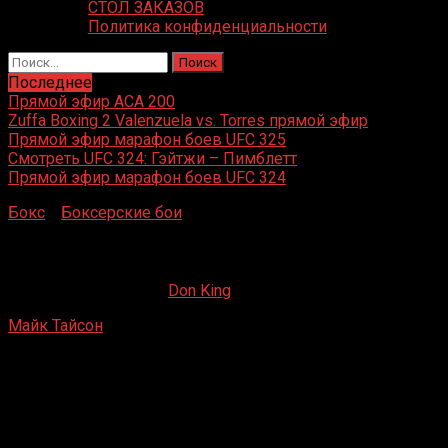
СТОЛ ЗАКАЗОВ
Политика конфиденциальности
Найти:
Последнее
Прямой эфир ACA 200
Zuffa Boxing 2 Valenzuela vs. Torres прямой эфир
Прямой эфир марафон боев UFC 325
Смотреть UFC 324: Гэйтжи – Пимблетт
Прямой эфир марафон боев UFC 324
Бокс
»
Боксерские бои
»
Майк Тайсон – Тайрелл Биггс
Майк Тайсон – Тайрелл Биггс
07.04.2019
23.10.2019
Don King
Майк Тайсон
– Тайрелл Биггс
Convention Hall, Атлантик-Сити, Нью-Джерси, США
16 ноября 1987