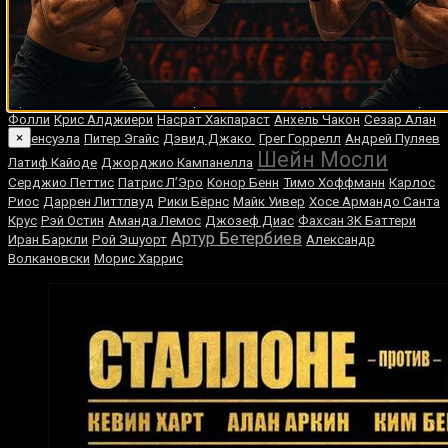
Энтони Мандайн
Майк Гай
Карлос Мануэль Бальдомир
Джеймс Тони
Педро Агосто
Джефф Хорн
Кёртис
Стронг
Итан Кокс
Кит Турман
Реджи Миллер
Билл Корриган
Франческо Пьянета
Шеннон Грей
Леон Спинкс
Деннис Милтон
Зора
Фолли
Крис Алджиери
Насрат Хакпараст
Анхель Чакон
Сезар Алан
×
Валенсуэла
Питер Эгайс
Дэвид Джако
Грег Горрелл
Андрей Пуляев
Шейн Мосли
Латиф Кайоде
Джорджио Кампанелла
Серджио Петтис
Патрис Л’Эро
Конор Бенн
Тимо Хоффманн
Карлос
Риос
Даррен Литтлвуд
Рики Бёрнс
Майк Уивер
Хосе Армандо Санта
Крус
Рэй Остин
Аманда Лемос
Джозеф Диас
Фахсан 3K Баттери
Артур Бетербиев
Иран Баркли
Рой Эшуорт
Александр
Волкановски
Морис Харрис