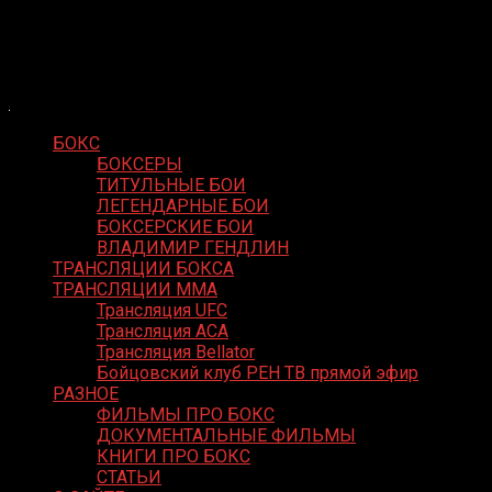
Skip
Boxing Video
to
Вернем боксу былое величие
content
БОКС
БОКСЕРЫ
ТИТУЛЬНЫЕ БОИ
ЛЕГЕНДАРНЫЕ БОИ
БОКСЕРСКИЕ БОИ
ВЛАДИМИР ГЕНДЛИН
ТРАНСЛЯЦИИ БОКСА
ТРАНСЛЯЦИИ MMA
Трансляция UFC
Трансляция ACA
Трансляция Bellator
Бойцовский клуб РЕН ТВ прямой эфир
РАЗНОЕ
ФИЛЬМЫ ПРО БОКС
ДОКУМЕНТАЛЬНЫЕ ФИЛЬМЫ
КНИГИ ПРО БОКС
СТАТЬИ