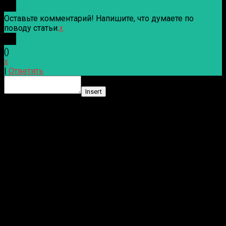
Оставьте комментарий! Напишите, что думаете по
поводу статьи.
x
(
)
x
|
Ответить
Insert