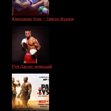
Александр Усик — Тайсон Фьюри
19.05.2024
Рой Джонс-младший
25.04.2019