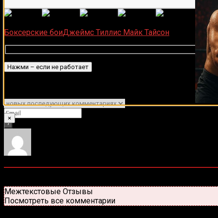
(Пока 
Загрузка...
Боксерские бои
Джеймс Тиллис
Майк Тайсон
Подписаться
Уведомить о
×
0
комментариев
Старые
Новые
Популярные
Межтекстовые Отзывы
Посмотреть все комментарии