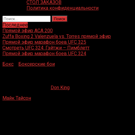
СТОЛ ЗАКАЗОВ
Политика конфиденциальности
Найти:
Последнее
Прямой эфир ACA 200
Zuffa Boxing 2 Valenzuela vs. Torres прямой эфир
Прямой эфир марафон боев UFC 325
Смотреть UFC 324: Гэйтжи – Пимблетт
Прямой эфир марафон боев UFC 324
Бокс
»
Боксерские бои
»
Майк Тайсон – Джеймс Тиллис
Майк Тайсон – Джеймс Тиллис
07.04.2019
23.10.2019
Don King
Майк Тайсон
– Джеймс Тиллис
Civic Center, Глен Фоллс, Нью-Йорк, США
3 мая 1986