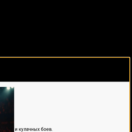
виды спорта каждый день!
е мма и кулачных боев.