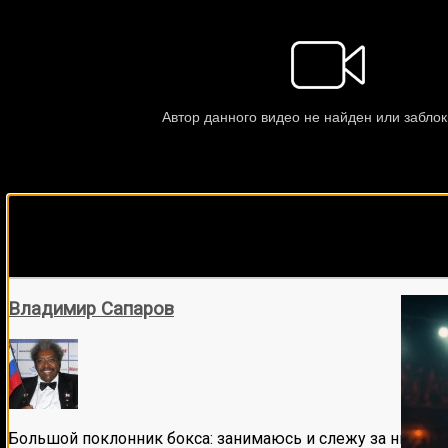
Подписывайся на наш Tel
Владимир Сапаров
Большой поклонник бокса: занимаюсь и слежу за ним бол