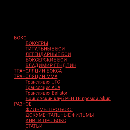
Skip
Boxing Video
to
Вернем боксу былое величие
content
БОКС
БОКСЕРЫ
ТИТУЛЬНЫЕ БОИ
ЛЕГЕНДАРНЫЕ БОИ
БОКСЕРСКИЕ БОИ
ВЛАДИМИР ГЕНДЛИН
ТРАНСЛЯЦИИ БОКСА
ТРАНСЛЯЦИИ MMA
Трансляция UFC
Трансляция ACA
Трансляция Bellator
Бойцовский клуб РЕН ТВ прямой эфир
РАЗНОЕ
ФИЛЬМЫ ПРО БОКС
ДОКУМЕНТАЛЬНЫЕ ФИЛЬМЫ
КНИГИ ПРО БОКС
СТАТЬИ