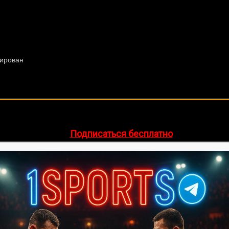
🔥 Хочешь зарабатывать на спорте?
egram-канал
1Sports
— прогнозы на единоборства и другие 
👉
Подписаться бесплатно
ее 20 лет. Также, интересуюсь крупными событиями в мир