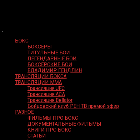
Skip
Boxing Video
to
Вернем боксу былое величие
content
БОКС
БОКСЕРЫ
ТИТУЛЬНЫЕ БОИ
ЛЕГЕНДАРНЫЕ БОИ
БОКСЕРСКИЕ БОИ
ВЛАДИМИР ГЕНДЛИН
ТРАНСЛЯЦИИ БОКСА
ТРАНСЛЯЦИИ MMA
Трансляция UFC
Трансляция ACA
Трансляция Bellator
Бойцовский клуб РЕН ТВ прямой эфир
РАЗНОЕ
ФИЛЬМЫ ПРО БОКС
ДОКУМЕНТАЛЬНЫЕ ФИЛЬМЫ
КНИГИ ПРО БОКС
СТАТЬИ