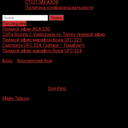
СТОЛ ЗАКАЗОВ
Политика конфиденциальности
Найти:
Последнее
Прямой эфир ACA 200
Zuffa Boxing 2 Valenzuela vs. Torres прямой эфир
Прямой эфир марафон боев UFC 325
Смотреть UFC 324: Гэйтжи – Пимблетт
Прямой эфир марафон боев UFC 324
Бокс
»
Боксерские бои
»
Майк Тайсон – Альфонсо
Ратлифф
Майк Тайсон – Альфонсо Ратлифф
07.04.2019
23.10.2019
Don King
Майк Тайсон
– Альфонсо Ратлифф
Las Vegas Hilton, Hilton Center, Лас-Вегас, Невада, США
6 сентября 1986