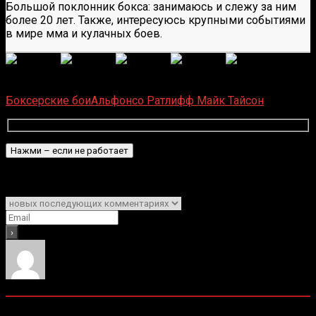
Большой поклонник бокса: занимаюсь и слежу за ним
более 20 лет. Также, интересуюсь крупными событиями
в мире мма и кулачных боев.
(Пока оценок нет)
Загрузка...
Боксерские бои
Альфонсо Ратлифф
Майк Тайсон
Подписаться
Уведомить о
0
комментариев
Старые