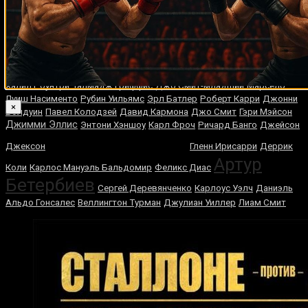
Случайные боксеры
Юки Сано
Хавьер Мора
Джефф Лалли
Крис Юбэнк
Роберт Берридж
Агапито Санчес
Хорхе Луис Мунгия
Кертсон Мэнсуэлл
Василий
Жиров
Баррингтон Френсис
Томас Дамгаард
Джуниор Джонс
Гейри Сент-Клер
Каллум Уолш
Виталий Слипенко
Антонио Фитч
Халил Роунтри
Талмадж Гриффис
Джо Смит-младший
Марсело
Луиш Насименто
Рубин Уильямс
Эрл Батлер
Роберт Карри
Джонни
×
Болдуин
Павел Колодзей
Давид Кармона
Джо Смит
Гэри Мэйсон
Джимми Эллис
Энтони Хэншоу
Карл Фроч
Ричард Банго
Джейсон
Мурат Гассиев
Джексон
Гленн Ирисарри
Деррик
Артур
Коли
Карлос Мануэль Бальдомир
Феликс Диас
Бетербиев
Сеpгей Дeрeвянчeнко
Карлоус Уэлч
Даниэль
Альдо Гонсалес
Веллингтон Турман
Джулиан Уиллер
Лиам Смит