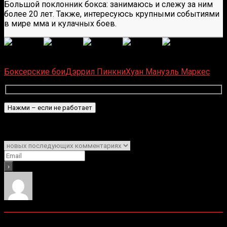
Большой поклонник бокса: занимаюсь и слежу за ним
более 20 лет. Также, интересуюсь крупными событиями
в мире мма и кулачных боев.
(
6
оценок, среднее:
5,00
из 5)
Загрузка...
Боксерские бои
Дэррил Пинкни
Хуан Мануэль Маркес
Подписаться
Уведомить о
0
комментариев
Старые