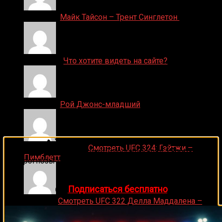
Денис on
Майк Тайсон – Трент Синглетон
ДЕНИС on
Что хотите видеть на сайте?
Денис on
Рой Джонс-младший
🔥 Хочешь зарабатывать на спорте?
Ляяляляляояо on
Смотреть UFC 324: Гэйтжи –
Подписывайся на наш Telegram-канал
1Sports
—
Пимблетт
прогнозы на единоборства и другие виды спорта
каждый день!
👉
Подписаться бесплатно
Medik on
Смотреть UFC 322 Делла Маддалена –
Махачев