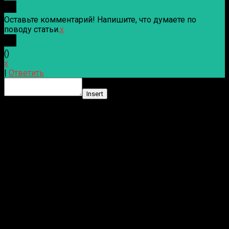
Оставьте комментарий! Напишите, что думаете по
поводу статьи.
x
(
)
x
|
Ответить
Insert