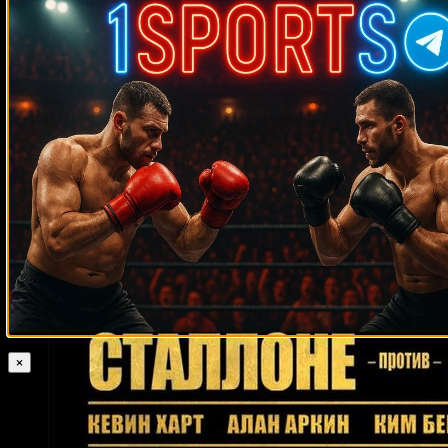
Случайные боксеры
Марк Делани
Ноэ Сантильяна
Педро Санчес
Фрэнк Минтон
Уго
Пинеда
Кевин Келли
Зак Риз
Кевин Брэзьер
Джоелл Годфри
Энрике Орнелас
Педро Кампа
Решат Мати
Роман Копылов
Рон
Хьюмс
Султан Ибрагимов
Эури Гонсалес
Сезар Сото
Доминик
Александр
Мартин Баколе
Натан Манн
Милтон Нуньес
Бернардо
Прада
Стефан Тессье
Роланд Ластарца
Джoш Уoррингтoн
Дэвид
Джо Фрейзер
Прайс
Ларри Фрейзер
Даг Дэуитт
Адольфо
Вирует
Дерек Уильямс
Кевин Джонсон
Джейк Родригес
Эдриэн
Бронер
Брейдис Прескотт
Луана Сантос
Берт Купер
Иппо Гала
Джо Луис
Кори Джонсон
Грег Пикром
Рис Моулд
Сергей Ляхович
Хуан Антонио Фигероа
Юн Йон Пак
×