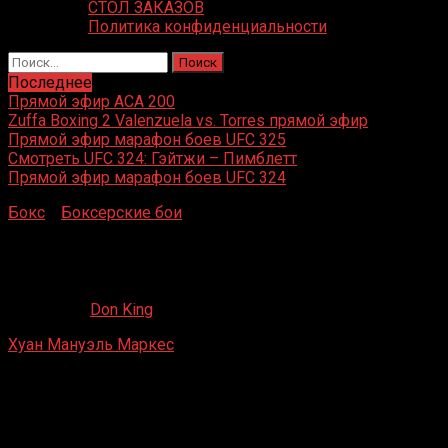
СТОЛ ЗАКАЗОВ
Политика конфиденциальности
Найти:
Последнее
Прямой эфир ACA 200
Zuffa Boxing 2 Valenzuela vs. Torres прямой эфир
Прямой эфир марафон боев UFC 325
Смотреть UFC 324: Гэйтжи – Пимблетт
Прямой эфир марафон боев UFC 324
Бокс
»
Боксерские бои
»
Хуан Мануэль Маркес – Дэррил
Пинкни
Хуан Мануэль Маркес – Дэррил Пинкни
03.07.2021
Don King
Хуан Мануэль Маркес
– Дэррил Пинкни
Цезарь Тахо, Стейтлайн, Невада, США
19 октября 1996 г.