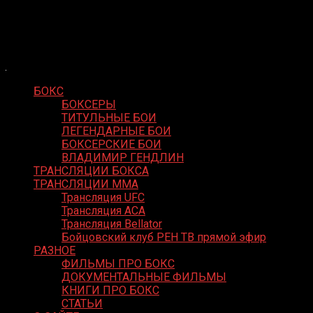
Skip
Boxing Video
to
Вернем боксу былое величие
content
БОКС
БОКСЕРЫ
ТИТУЛЬНЫЕ БОИ
ЛЕГЕНДАРНЫЕ БОИ
БОКСЕРСКИЕ БОИ
ВЛАДИМИР ГЕНДЛИН
ТРАНСЛЯЦИИ БОКСА
ТРАНСЛЯЦИИ MMA
Трансляция UFC
Трансляция ACA
Трансляция Bellator
Бойцовский клуб РЕН ТВ прямой эфир
РАЗНОЕ
ФИЛЬМЫ ПРО БОКС
ДОКУМЕНТАЛЬНЫЕ ФИЛЬМЫ
КНИГИ ПРО БОКС
СТАТЬИ