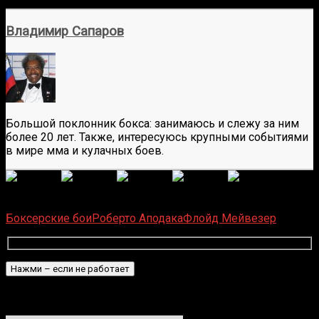
Владимир Сапаров
Большой поклонник бокса: занимаюсь и слежу за ним
более 20 лет. Также, интересуюсь крупными событиями
в мире мма и кулачных боев.
(Пока оценок нет)
Загрузка...
Боксерские бои
Роберто Аподака
Флойд Мейвезер
Подписаться
Уведомить о