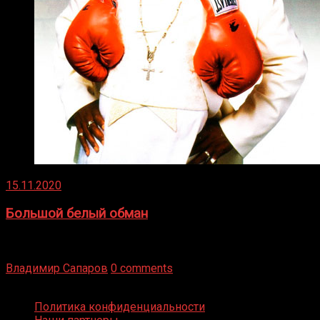
15.11.2020
Большой белый обман
Бокс — это всегда больше, чем просто спорт, чаще это
бизнес и тотализатор. И Фред Подробнее
Владимир Сапаров
0 comments
Boxing Video © Все права защищены
Политика конфиденциальности