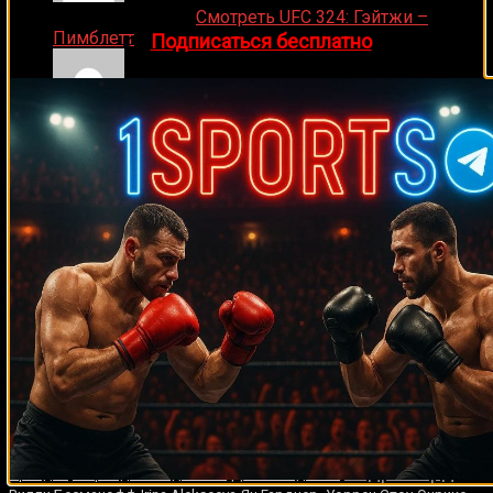
Ляяляляляояо on
Смотреть UFC 324: Гэйтжи –
Пимблетт
👉
Подписаться бесплатно
Medik on
Смотреть UFC 322 Делла Маддалена –
Махачев
Случайные боксеры
Рокки
Парис Александер
Хайме Рохас
Эйнджел Манфреди
Марчиано
Серхио Рафаэль Лиендо
Моника Мвакасанга
Мануэль
Чарр
Чхэ Сын Кон
Вито Антуофермо
Сантос Кардона
Фахсан 3K
Майк
Баттери
Майк Акей
Николас Уолтерс
Тони Таккер
Владимир Кличко
Тайсон
Мигель
Родригес
Фернандо Велардес
Кливеланд Вудс
Рауль Маркес
Маурисио Барраган
Эгидиюс Каваляускас
Марк Делани
Ричард
Фрейзер
Александр Димитренко
Эрик Якубовски
Педро Родригес
Грег Хауген
Крис Коваль
Йоанн Бойо
Джесси Бенавидес
Кенни
Лемос
Джоуи Абель
Камил Шеремета
Поль Пуарье
Майрис
Андре Уорд
Бриедис
Шерзод Мамаджанов
Дон Вальдхейм