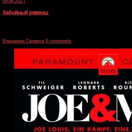
08.06.2021
Забойный реванш
Двух старых соперников по боксу уговаривают
вернуться из отставки, чтобы они бились друг с другом
Подробнее
Владимир Сапаров
0 comments