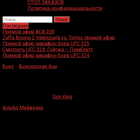
СТОЛ ЗАКАЗОВ
Политика конфиденциальности
Найти:
Последнее
Прямой эфир ACA 200
Zuffa Boxing 2 Valenzuela vs. Torres прямой эфир
Прямой эфир марафон боев UFC 325
Смотреть UFC 324: Гэйтжи – Пимблетт
Прямой эфир марафон боев UFC 324
Бокс
»
Боксерские бои
»
Флойд Мейвезер – Роберто
Аподака
Флойд Мейвезер – Роберто Аподака
22.05.2019
09.09.2022
Don King
Флойд Мейвезер
– Роберто Аподака
Лас-Вегас, США
11 октября 1996