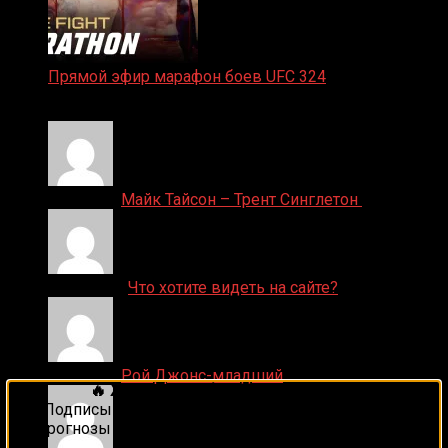
Прямой эфир марафон боев UFC 324
24.01.2026
Денис on
Майк Тайсон – Трент Синглетон
ДЕНИС on
Что хотите видеть на сайте?
Денис on
Рой Джонс-младший
🔥 Хочешь зарабатывать на спорте?
Подписывайся на наш Telegram-канал
1Sports
—
прогнозы на единоборства и другие виды спорта
каждый день!