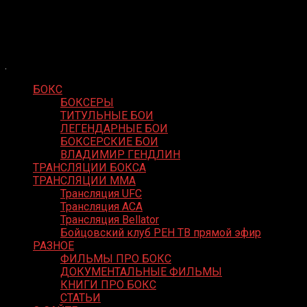
Skip
Boxing Video
to
Вернем боксу былое величие
content
БОКС
БОКСЕРЫ
ТИТУЛЬНЫЕ БОИ
ЛЕГЕНДАРНЫЕ БОИ
БОКСЕРСКИЕ БОИ
ВЛАДИМИР ГЕНДЛИН
ТРАНСЛЯЦИИ БОКСА
ТРАНСЛЯЦИИ MMA
Трансляция UFC
Трансляция ACA
Трансляция Bellator
Бойцовский клуб РЕН ТВ прямой эфир
РАЗНОЕ
ФИЛЬМЫ ПРО БОКС
ДОКУМЕНТАЛЬНЫЕ ФИЛЬМЫ
КНИГИ ПРО БОКС
СТАТЬИ