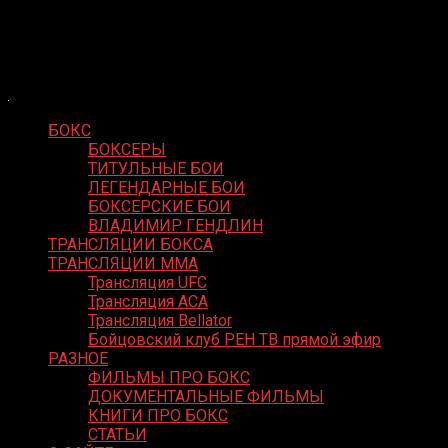
Skip
Boxing Video
to
Вернем боксу былое величие
content
БОКС
БОКСЕРЫ
ТИТУЛЬНЫЕ БОИ
ЛЕГЕНДАРНЫЕ БОИ
БОКСЕРСКИЕ БОИ
ВЛАДИМИР ГЕНДЛИН
ТРАНСЛЯЦИИ БОКСА
ТРАНСЛЯЦИИ MMA
Трансляция UFC
Трансляция ACA
Трансляция Bellator
Бойцовский клуб РЕН ТВ прямой эфир
РАЗНОЕ
ФИЛЬМЫ ПРО БОКС
ДОКУМЕНТАЛЬНЫЕ ФИЛЬМЫ
КНИГИ ПРО БОКС
СТАТЬИ