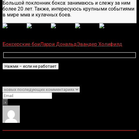
Большой поклонник бокса: занимаюсь и слежу за ним
более 20 лет. Также, интересуюсь крупными событиями
в мире мма и кулачных боев.
(
1 496
оценок, среднее:
5,00
из 5)
Загрузка...
Боксерские бои
Ларри Дональд
Эвандер Холифилд
Подписаться
Уведомить о
0
комментариев
Старые