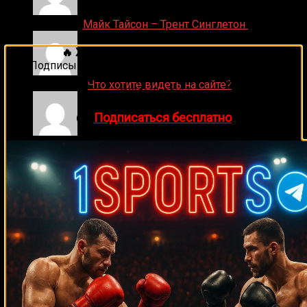
Денис on
Майк Тайсон – Трент Синглетон
🔥 Хочешь зарабатывать на спорте?
Подписывайся на наш Telegram-канал
1Sports
—
прогнозы на единоборства и другие виды спорта
ДЕНИС on
Что хотите видеть на сайте?
каждый день!
👉
Подписаться бесплатно
Денис on
Рой Джонс-младший
Ляяляляляояо on
Смотреть UFC 324: Гэйтжи –
Пимблетт
Medik on
Смотреть UFC 322 Делла Маддалена –
Махачев