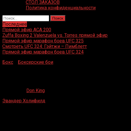
СТОЛ ЗАКАЗОВ
Политика конфиденциальности
Найти:
Последнее
Прямой эфир ACA 200
Zuffa Boxing 2 Valenzuela vs. Torres прямой эфир
Прямой эфир марафон боев UFC 325
Смотреть UFC 324: Гэйтжи – Пимблетт
Прямой эфир марафон боев UFC 324
Бокс
»
Боксерские бои
»
Эвандер Холифилд – Ларри
Дональд
Эвандер Холифилд – Ларри Дональд
25.08.2019
Don King
Эвандер Холифилд
– Ларри Дональд
Madison Square Garden, Нью-Йорк, Нью-Йорк, США
13 ноября 2004