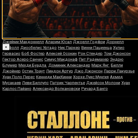
Случайные боксеры
Роберто
Росс Пьюритти
Брюс Селдон
Вирджил Хилл
Дюран
Фрэнк Мир
Ариэль Круз
Умар Саламов
Эмануэль
Огастес
Джамейн Ортис
Маркос Джеральдо
Ислам Махачев
Джейми Макдоннелл
Аларим Юсал
Джоелл Годфри
Дорнелл
×
Вигфолл
Диосбелис Уртадо
Ник Паркер
Винни Пациенца
Хулио
Гервасио
Боб Фостер
Алексей Осокин
Рон Стендер
Том Джонсон
Гектор Асеро Санчес
Симус Макдонаф
Пит Радемахер
Эндрю
Блумер
Мехди Буадла
Доминик Александер
Марк Янг
Билли
Джойнер
Остин Траут
Линдон Артур
Джо Джонсон
Ларри Лакурзье
Хуан Поло Перес
Кеннеди МакКинни
Хорхе Луис Мунгия
Ахмед
Мусакаев
Леви Биллупс
Патрик Чарпентье
Джейсон Молони
Хуан
Карлос Пайано
Александр Волкановски
Ричард Банго