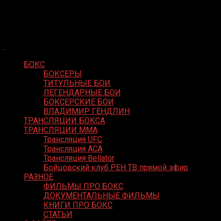
Skip
Boxing Video
to
Вернем боксу былое величие
content
БОКС
БОКСЕРЫ
ТИТУЛЬНЫЕ БОИ
ЛЕГЕНДАРНЫЕ БОИ
БОКСЕРСКИЕ БОИ
ВЛАДИМИР ГЕНДЛИН
ТРАНСЛЯЦИИ БОКСА
ТРАНСЛЯЦИИ MMA
Трансляция UFC
Трансляция ACA
Трансляция Bellator
Бойцовский клуб РЕН ТВ прямой эфир
РАЗНОЕ
ФИЛЬМЫ ПРО БОКС
ДОКУМЕНТАЛЬНЫЕ ФИЛЬМЫ
КНИГИ ПРО БОКС
СТАТЬИ