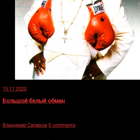
15.11.2020
Большой белый обман
Бокс — это всегда больше, чем просто спорт, чаще это
бизнес и тотализатор. И Фред Подробнее
Владимир Сапаров
0 comments
Boxing Video © Все права защищены