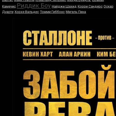
Риддик Боу
Камечис
Найджи Шахид
Корри Сандерс
Оскар
Дуарте
Хорхе Вальдес
Томми Гиббонс
Мигель Пина