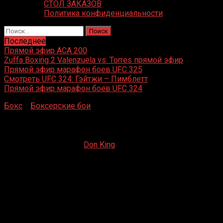
СТОЛ ЗАКАЗОВ
Политика конфиденциальности
Найти:
Последнее
Прямой эфир ACA 200
Zuffa Boxing 2 Valenzuela vs. Torres прямой эфир
Прямой эфир марафон боев UFC 325
Смотреть UFC 324: Гэйтжи – Пимблетт
Прямой эфир марафон боев UFC 324
Бокс
»
Боксерские бои
»
Эррол Спенс – Дэнни Гарсия
Эррол Спенс – Дэнни Гарсия
09.12.2020
09.12.2020
Don King
Эррол Спенс – Дэнни Гарсия
AT&T Stadium, Арлингтон, Техас, США
5 декабря 2020