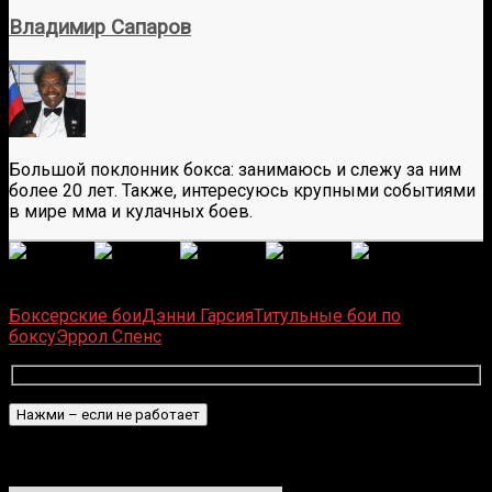
Владимир Сапаров
Большой поклонник бокса: занимаюсь и слежу за ним
более 20 лет. Также, интересуюсь крупными событиями
в мире мма и кулачных боев.
(
6
оценок, среднее:
5,00
из 5)
Загрузка...
Боксерские бои
Дэнни Гарсия
Титульные бои по
боксу
Эррол Спенс
Подписаться
Уведомить о