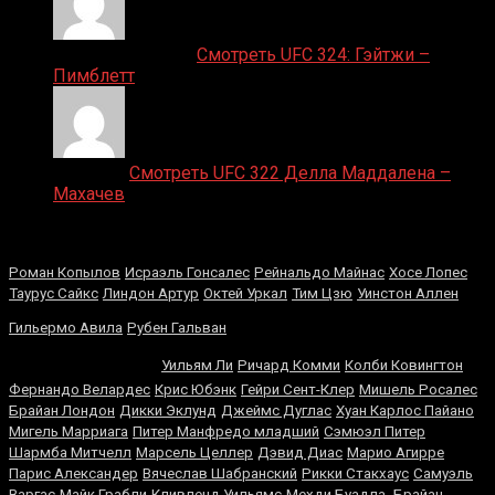
Ляяляляляояо on
Смотреть UFC 324: Гэйтжи –
Пимблетт
Medik on
Смотреть UFC 322 Делла Маддалена –
Махачев
Случайные боксеры
Роман Копылов
Исраэль Гонсалес
Рейнальдо Майнас
Хосе Лопес
Таурус Сайкс
Линдон Артур
Октей Уркал
Тим Цзю
Уинстон Аллен
Флойд
Гильермо Авила
Рубен Гальван
Мейвезер
Уильям Ли
Ричард Комми
Колби Ковингтон
Фернандо Велардес
Крис Юбэнк
Гейри Сент-Клер
Мишель Росалес
Брайан Лондон
Дикки Эклунд
Джеймс Дуглас
Хуан Карлос Пайано
Мигель Марриага
Питер Манфредо младший
Сэмюэл Питер
Шармба Митчелл
Марсель Целлер
Дэвид Диас
Марио Агирре
Парис Александер
Вячеслав Шабранский
Рикки Стакхаус
Самуэль
Варгас
Майк Грабли
Кливленд Уильямс
Мехди Буадла
Брайан