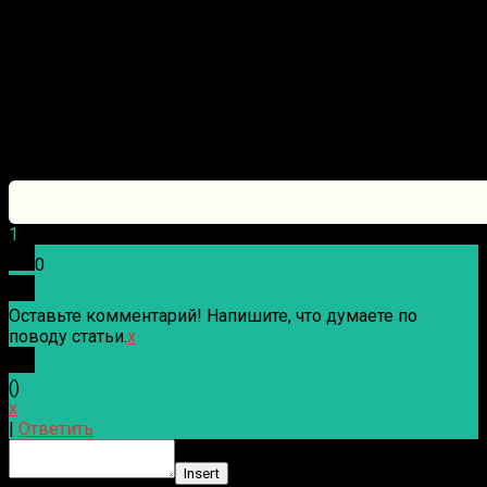
1
0
Оставьте комментарий! Напишите, что думаете по
поводу статьи.
x
(
)
x
|
Ответить
Insert