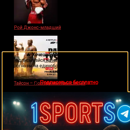
Рой Джонс-младший
25.04.2019
🔥 Хочешь зарабатывать на спорте?
Подписывайся на наш Telegram-канал
1Sports
—
прогнозы на единоборства и другие виды спорта
каждый день!
👉
Подписаться бесплатно
Тайсон – Пол прямая трансляция
15.11.2024