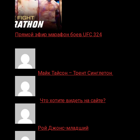
Прямой эфир марафон боев UFC 324
24.01.2026
Денис on
Майк Тайсон – Трент Синглетон
ДЕНИС on
Что хотите видеть на сайте?
Денис on
Рой Джонс-младший