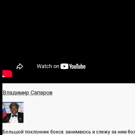
Владимир Сапаров
Большой поклонник бокса: занимаюсь и слежу за ним бол