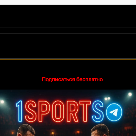
нок, среднее:
5,00
из 5)
🔥 Хочешь зарабатывать на спорте?
egram-канал
1Sports
— прогнозы на единоборства и другие 
👉
Подписаться бесплатно