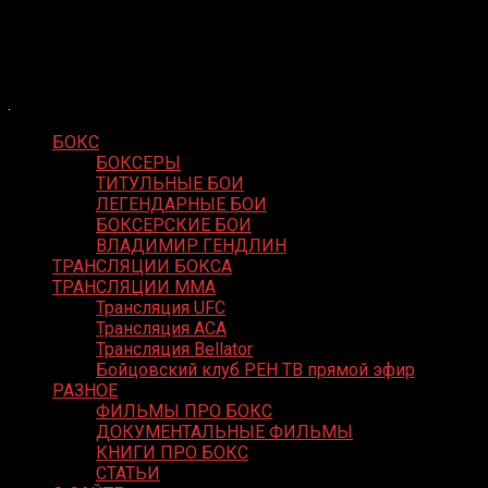
Skip
Boxing Video
to
Вернем боксу былое величие
content
БОКС
БОКСЕРЫ
ТИТУЛЬНЫЕ БОИ
ЛЕГЕНДАРНЫЕ БОИ
БОКСЕРСКИЕ БОИ
ВЛАДИМИР ГЕНДЛИН
ТРАНСЛЯЦИИ БОКСА
ТРАНСЛЯЦИИ MMA
Трансляция UFC
Трансляция ACA
Трансляция Bellator
Бойцовский клуб РЕН ТВ прямой эфир
РАЗНОЕ
ФИЛЬМЫ ПРО БОКС
ДОКУМЕНТАЛЬНЫЕ ФИЛЬМЫ
КНИГИ ПРО БОКС
СТАТЬИ