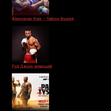
Александр Усик — Тайсон Фьюри
19.05.2024
Рой Джонс-младший
25.04.2019