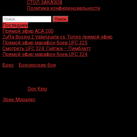
СТОЛ ЗАКАЗОВ
Политика конфиденциальности
Найти:
Последнее
Прямой эфир ACA 200
Zuffa Boxing 2 Valenzuela vs. Torres прямой эфир
Прямой эфир марафон боев UFC 325
Смотреть UFC 324: Гэйтжи – Пимблетт
Прямой эфир марафон боев UFC 324
Бокс
»
Боксерские бои
»
Эрик Моралес – Руди Брэдли
Эрик Моралес – Руди Брэдли
03.09.2021
Don King
Эрик Моралес
– Руди Брэдли
Декатур Аризоны Чарли, Лас-Вегас, США
25 февраля 1996 г.