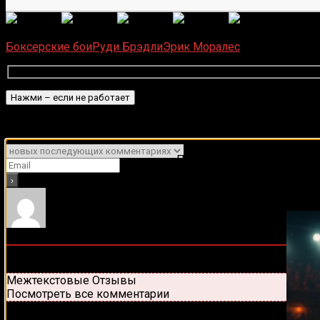
(
6
оце
Загрузка...
Боксерские бои
Руди Брэдли
Эрик Моралес
Подписаться
Уведомить о
Подписывайся на наш Tel
0
комментариев
Старые
Новые
Популярные
Межтекстовые Отзывы
Посмотреть все комментарии
Присоединяйся