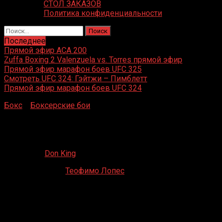
СТОЛ ЗАКАЗОВ
Политика конфиденциальности
Найти:
Последнее
Прямой эфир ACA 200
Zuffa Boxing 2 Valenzuela vs. Torres прямой эфир
Прямой эфир марафон боев UFC 325
Смотреть UFC 324: Гэйтжи – Пимблетт
Прямой эфир марафон боев UFC 324
Бокс
»
Боксерские бои
»
Джош Тейлор – Теофимо
Лопес
Джош Тейлор – Теофимо Лопес
13.06.2023
Don King
Джош Тейлор –
Теофимо Лопес
Hulu Theater at Madison Square Garden
Jun / 10 / 2023