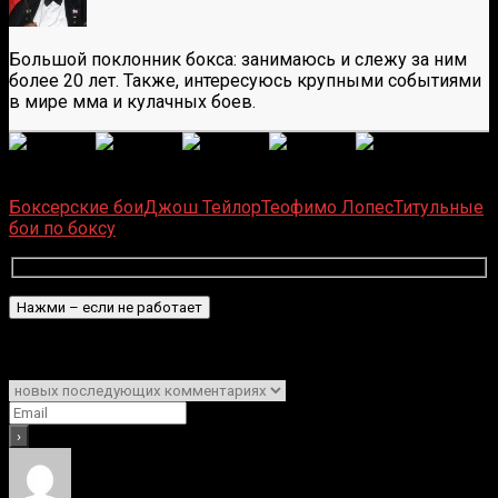
Большой поклонник бокса: занимаюсь и слежу за ним
более 20 лет. Также, интересуюсь крупными событиями
в мире мма и кулачных боев.
(
6
оценок, среднее:
5,00
из 5)
Загрузка...
Боксерские бои
Джош Тейлор
Теофимо Лопес
Титульные
бои по боксу
Подписаться
Уведомить о