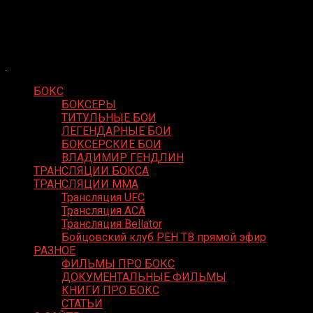
Skip
Boxing Video
to
Вернем боксу былое величие
content
БОКС
БОКСЕРЫ
ТИТУЛЬНЫЕ БОИ
ЛЕГЕНДАРНЫЕ БОИ
БОКСЕРСКИЕ БОИ
ВЛАДИМИР ГЕНДЛИН
ТРАНСЛЯЦИИ БОКСА
ТРАНСЛЯЦИИ MMA
Трансляция UFC
Трансляция ACA
Трансляция Bellator
Бойцовский клуб РЕН ТВ прямой эфир
РАЗНОЕ
ФИЛЬМЫ ПРО БОКС
ДОКУМЕНТАЛЬНЫЕ ФИЛЬМЫ
КНИГИ ПРО БОКС
СТАТЬИ