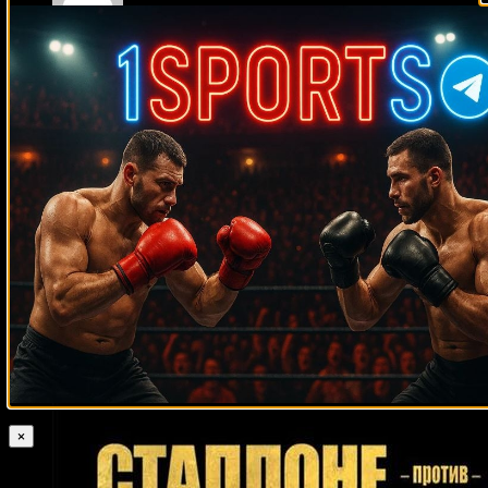
Medik on
Смотреть UFC 322 Делла Маддалена –
Махачев
Случайные боксеры
Ладислао Михангос
Хосе Рибальта
Рейнанте Джамили
Даллас
Варгас
Эктор Камачо
Артем Дамковский
Гэри Корниш
Хуан Ласкано
Винни Маддалоне
Джейсон Уоллер
Насрат Хакпараст
Альберто
Мартинес
Джо Джонсон
Вилли Бесманофф
Ангел Алдама
Токер
Падвилл
Майк Перес
Ховард Истман
Иржи Прохазка
Тед Гуллик
Девин Хейни
Исаак Крус
Энтони Дэвис
Франсиско Родригес
Консепсьон Веласкес
Джон Молина-младший
Дэниэл Брюэр
Ивица
Бакурин
Лора Рэмси
Руслан Чагаев
Дуайт Мохаммед Кави
Майкл
Хуан Мануэль Маркес
Доукс
Хайме Рохас
Эдди Чемберс
Ромуло Коасича
Элайджа Тиллери
Рэй Оливейра
Ибрагим Магомедов
Даг Дэуитт
Линдон Артур
Крис Ханикатт
Лолито Лароа
Сезар Моралес
Витор Джонс Фрейтас
×