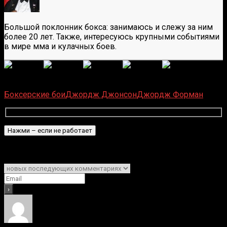
Большой поклонник бокса: занимаюсь и слежу за ним
более 20 лет. Также, интересуюсь крупными событиями
в мире мма и кулачных боев.
(
1 496
оценок, среднее:
5,00
из 5)
Загрузка...
Боксерские бои
Джордж Джонсон
Джордж Форман
Подписаться
Уведомить о