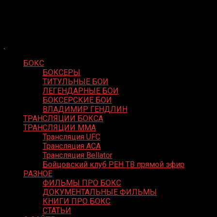
Skip
Boxing Video
to
Вернем боксу былое величие
content
БОКС
БОКСЕРЫ
ТИТУЛЬНЫЕ БОИ
ЛЕГЕНДАРНЫЕ БОИ
БОКСЕРСКИЕ БОИ
ВЛАДИМИР ГЕНДЛИН
ТРАНСЛЯЦИИ БОКСА
ТРАНСЛЯЦИИ MMA
Трансляция UFC
Трансляция ACA
Трансляция Bellator
Бойцовский клуб РЕН ТВ прямой эфир
РАЗНОЕ
ФИЛЬМЫ ПРО БОКС
ДОКУМЕНТАЛЬНЫЕ ФИЛЬМЫ
КНИГИ ПРО БОКС
СТАТЬИ