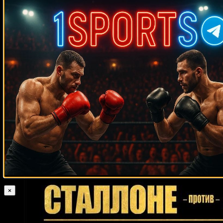
Medik on
Смотреть UFC 322 Делла Маддалена –
Махачев
Случайные боксеры
Бун Киркман
Эндрю Джеррард
Келли Павлик
Рой Уильямс
Альфредо Неварез
Хуан Медина
Рис Моулд
Дэн Мерфи
Джамалл
Насим Хамед
Эммерс
Хуан Уранго
Эндрю Блумер
Майкл Грир
Рафаэл Зумбану
Карл Уэйн Дэвис
Андрей Климов
Кевин Брэзьер
Исраэль Адесанья
Хрвое Кисичек
Эдвин Вирует
Памела Лондон
Эдгар Айала
Шугар Рэй Силз
Ли Свеби
Джoш
Уoррингтoн
Ларри Фрейзер
Кабары Салем
Даррелл Хайлз
Эбани
Бриджес
Джо Хатчинсон
Хавьер Мунис
Радивое Калайджич
Тим
Рэй
Мауи Диас
Габриэль Мартинес
Реджи Сандерс
Марко Гонзалес
Уильям Сильва
Гуидо Тране
Омелио Аграмонте
Луис Монако
Хосе
Рокки Марчиано
Луис Буэно
Лоуренс Околи
Дейв Зиглевич
×