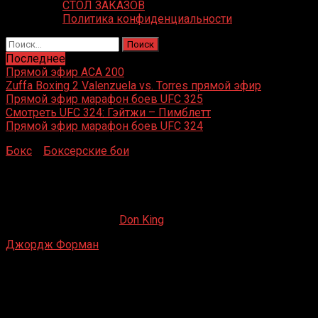
СТОЛ ЗАКАЗОВ
Политика конфиденциальности
Найти:
Последнее
Прямой эфир ACA 200
Zuffa Boxing 2 Valenzuela vs. Torres прямой эфир
Прямой эфир марафон боев UFC 325
Смотреть UFC 324: Гэйтжи – Пимблетт
Прямой эфир марафон боев UFC 324
Бокс
»
Боксерские бои
»
Джордж Форман – Джордж
Джонсон
Джордж Форман – Джордж Джонсон
21.05.2020
19.02.2023
Don King
Джордж Форман
– Джордж Джонсон
Forum, Инглвуд, Калифорния, США
16 мая 1970