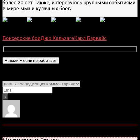
более 20 лет. Также, интересуюсь крупными событиями
в мире мма и кулачных боев.
(
6
оценок, среднее:
5,00
из 5)
Загрузка...
Боксерские бои
Джо Кальзаге
Карл Барвайс
Подписаться
Уведомить о
0
комментариев
Старые
Новые
Популярные