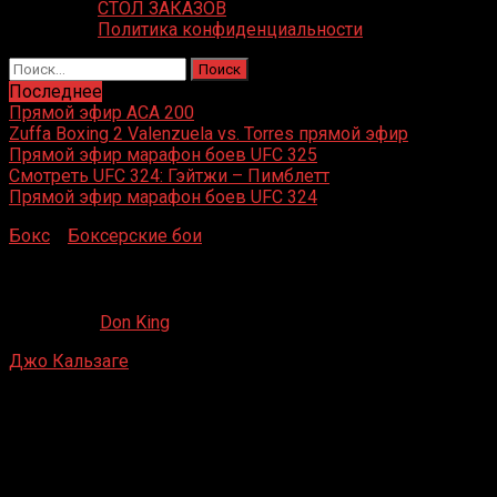
СТОЛ ЗАКАЗОВ
Политика конфиденциальности
Найти:
Последнее
Прямой эфир ACA 200
Zuffa Boxing 2 Valenzuela vs. Torres прямой эфир
Прямой эфир марафон боев UFC 325
Смотреть UFC 324: Гэйтжи – Пимблетт
Прямой эфир марафон боев UFC 324
Бокс
»
Боксерские бои
»
Джо Кальзаге – Карл Барвайс
Джо Кальзаге – Карл Барвайс
14.10.2021
Don King
Джо Кальзаге
– Карл Барвайс
Национальный каток, Кардифф, Уэльс
4 июня 1994 г.