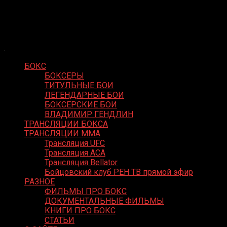
Skip
Boxing Video
to
Вернем боксу былое величие
content
БОКС
БОКСЕРЫ
ТИТУЛЬНЫЕ БОИ
ЛЕГЕНДАРНЫЕ БОИ
БОКСЕРСКИЕ БОИ
ВЛАДИМИР ГЕНДЛИН
ТРАНСЛЯЦИИ БОКСА
ТРАНСЛЯЦИИ MMA
Трансляция UFC
Трансляция ACA
Трансляция Bellator
Бойцовский клуб РЕН ТВ прямой эфир
РАЗНОЕ
ФИЛЬМЫ ПРО БОКС
ДОКУМЕНТАЛЬНЫЕ ФИЛЬМЫ
КНИГИ ПРО БОКС
СТАТЬИ