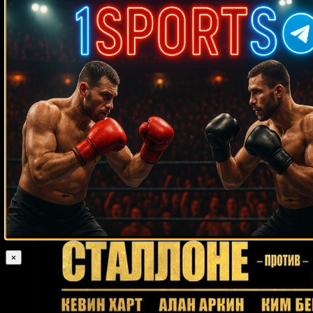
Уильям Хосе
Омелио Аграмонте
Реджи Сандерс
Рон Хьюмс
Шугар Рэй Леонард
Габриэль Руэлас
Пьер Кутзер
Веллингтон Турман
Крис Гутьеррес
Али Лукаса
Стив Эрцег
Кен
Майк Тайсон
Бьюкенен
Хайме Ранхель
Бен Нсафоа
Октей Уркал
Джесси Бенавидес
Отис Грант
Крейг Пейн
Бастер
Матиз
Дикки Эклунд
Оливер МакКолл
Пол Васкес
Вирджил Хилл
Рафаэль Педро
Кассим Оума
Вито Антуофермо
Конор Бенн
Луис
Диего Корралес
Санчес
Рейнанте Джамили
Эдвин Васкес
Стив Форбс
Вячеслав Яковенко
Карла Эспарза
Джерри Хэлстид
Геннадий Головкин
Даниэль Дюбуа
Лоуренс
Околи
Стив Зуски
Томаш Мразек
Руди Любберс
Энди Прайс
Лукас
Мартин Маттиссе
Клаудио Виктор Мартине
×